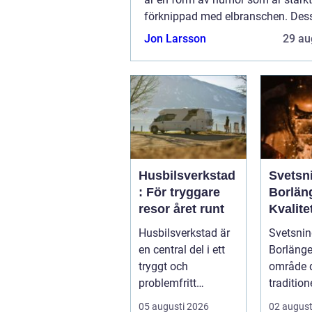
förknippad med elbranschen. Des
handlar om elektriker, deras arbet
Jon Larsson
29 au
komiska situationer de kan hamna 
Husbilsverkstad
Svetsni
: För tryggare
Borlän
resor året runt
Kvalite
industr
Husbilsverkstad är
Svetsnin
konstr
en central del i ett
Borlänge 
tryggt och
område 
problemfritt
tradition
husbilsliv. När en
verkstads
05 augusti 2026
02 august