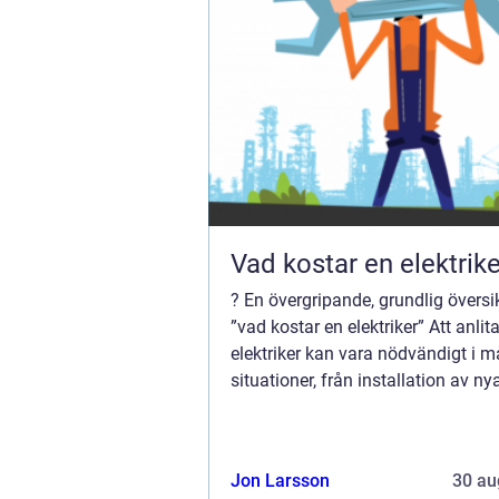
Vad kostar en elektrike
? En övergripande, grundlig översi
”vad kostar en elektriker” Att anlit
elektriker kan vara nödvändigt i 
situationer, från installation av ny
till reparation av fel och underhåll
befintliga elsystem. Men...
Jon Larsson
30 au