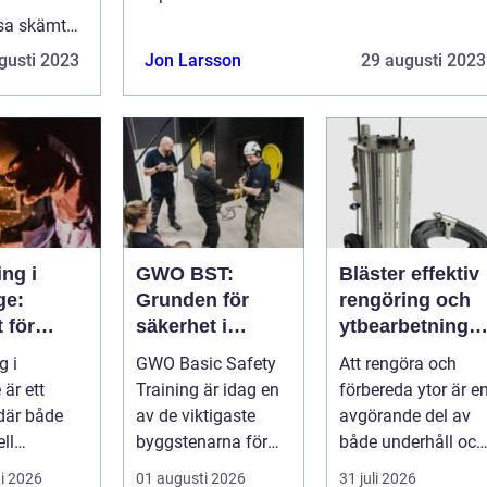
system och apparater. I denna artikel
sa skämt
kommer vi att ta en djupgående titt på olika
e och de
gusti 2023
Jon Larsson
29 augusti 2023
verk...
i...
ng i
GWO BST:
Bläster effektiv
ge:
Grunden för
rengöring och
t för
säkerhet i
ytbearbetning
i och
vindkraftsbrans
för proffs och
g i
GWO Basic Safety
Att rengöra och
uktion
chen
hantverkare
är ett
Training är idag en
förbereda ytor är e
där både
av de viktigaste
avgörande del av
ell
byggstenarna för
både underhåll och
industr...
alla som vill arbet...
renovering. Färg,
i 2026
01 augusti 2026
31 juli 2026