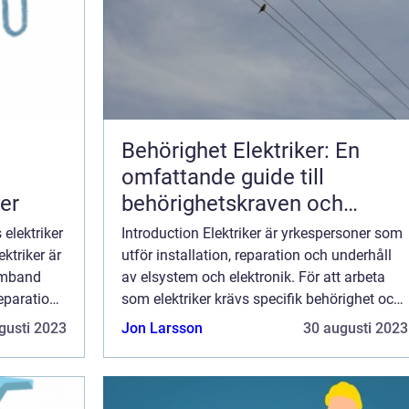
Behörighet Elektriker: En
omfattande guide till
er
behörighetskraven och
karriärmöjligheterna
elektriker
Introduction Elektriker är yrkespersoner som
ktriker är
utför installation, reparation och underhåll
amband
av elsystem och elektronik. För att arbeta
reparation
som elektriker krävs specifik behörighet och
 viktigt
utbildning för att säkerställa korrekt och
gusti 2023
Jon Larsson
30 augusti 2023
kompetent arbete. I denna art...