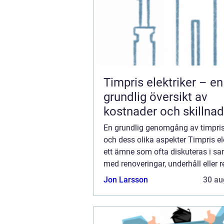
Timpris elektriker – en
grundlig översikt av
kostnader och skillnad
En grundlig genomgång av timpris 
och dess olika aspekter Timpris ele
ett ämne som ofta diskuteras i s
med renoveringar, underhåll eller 
av bostäder eller fastigheter. Det är
Jon Larsson
30 au
för privatpersoner att ha en ö...