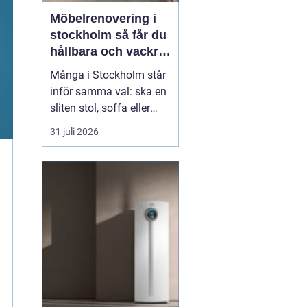
Möbelrenovering i
stockholm så får du
hållbara och vackra
möbler
Många i Stockholm står
inför samma val: ska en
sliten stol, soffa eller
fåtölj slängas, säljas
31 juli 2026
billigt eller renoveras?
Allt fler väljer att satsa
på hantverksmässig
möbelrenovering istället
för nyköp. Resultatet blir
ofta både mer personligt,
mer h...