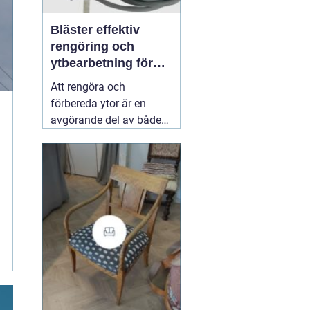
Bläster effektiv
rengöring och
ytbearbetning för
proffs och
Att rengöra och
hantverkare
förbereda ytor är en
avgörande del av både
underhåll och
renovering. Färg, rost,
smuts och gamla
beläggningar gör att
material åldras snabbare
och försämrar
slutresultatet vid
målning eller annan
behandling. Här
31 juli
2026