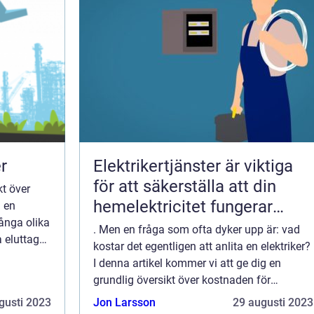
r
Elektrikertjänster är viktiga
för att säkerställa att din
kt över
hemelektricitet fungerar
a en
många olika
korrekt och att upprätthålla
. Men en fråga som ofta dyker upp är: vad
a eluttag
en säker och pålitlig elektrisk
kostar det egentligen att anlita en elektriker?
 av
I denna artikel kommer vi att ge dig en
infrastruktur
grundlig översikt över kostnaden för
elektrikertjänster, vilka typer som finns
gusti 2023
Jon Larsson
29 augusti 2023
tillgängliga, hur de skiljer sig åt och v...