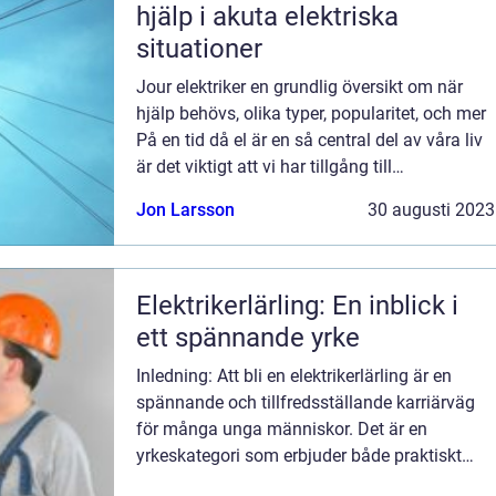
hjälp i akuta elektriska
situationer
Jour elektriker en grundlig översikt om när
hjälp behövs, olika typer, popularitet, och mer
På en tid då el är en så central del av våra liv
är det viktigt att vi har tillgång till
professionell hjälp när problem uppstår. I
Jon Larsson
30 augusti 2023
detta avseende spelar jour...
Elektrikerlärling: En inblick i
ett spännande yrke
Inledning: Att bli en elektrikerlärling är en
spännande och tillfredsställande karriärväg
för många unga människor. Det är en
yrkeskategori som erbjuder både praktiskt
arbete och intellektuellt stimulerande