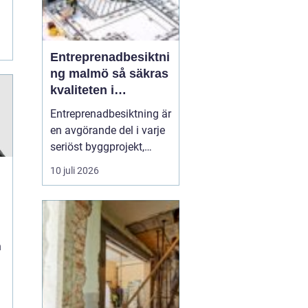
Entreprenadbesiktni
ng malmö så säkras
kvaliteten i
byggprojekt
Entreprenadbesiktning är
en avgörande del i varje
seriöst byggprojekt,
oavsett om det handlar
10 juli 2026
om en mindre
villarenovering eller en
större
bostadsrättsförening
som byggs om. Syftet är
n
att få en oberoende och
professionell granskning
av entreprenaden ...