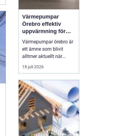
Värmepumpar
Örebro effektiv
uppvärmning för
hus och fastigheter
Värmepumpar örebro är
ett ämne som blivit
alltmer aktuellt när
energipriser stiger och
18 juli 2026
fler vill sänka sina
driftskostnader
samtidigt som
klimatpåverkan minskar.
Många villaägare och
fastighetsägare i
regionen tittar på hur de
kan byta från direktver...