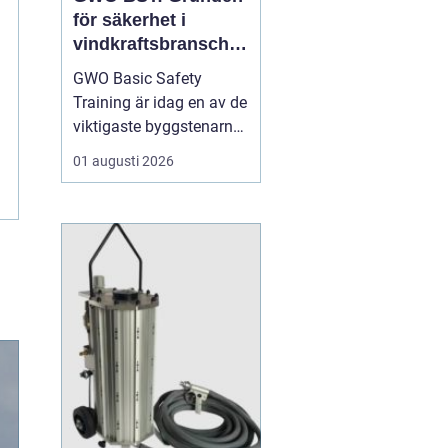
för säkerhet i
vindkraftsbransche
n
GWO Basic Safety
Training är idag en av de
viktigaste byggstenarna
för alla som vill arbeta
01 augusti 2026
professionellt inom
vindkraft. Utbildningen
skapar en gemensam
säkerhetsnivå i en
bransch där jobbet ofta
sker långt frå...