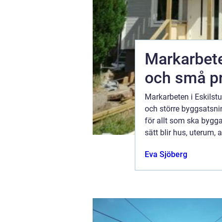
larar
Markarbete
och små pr
t i takt med
Markarbeten i Eskilst
ösningar. I
och större byggsatsnin
n slityta.
för allt som ska bygg
e, samtidigt
sätt blir hus, uterum, 
ugusti 2026
Eva Sjöberg