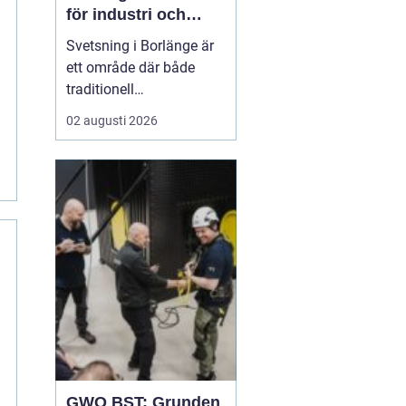
för industri och
konstruktion
Svetsning i Borlänge är
ett område där både
traditionell
verkstadsindustri och
02 augusti 2026
moderna
konstruktionsprojekt
möts. I takt med att
kraven på hållbara
lösningar och hög
produktionssäkerhet ö...
GWO BST: Grunden