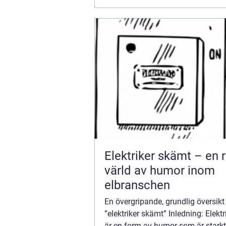
Elektriker skämt – en r
värld av humor inom
elbranschen
En övergripande, grundlig översikt
”elektriker skämt” Inledning: Elekt
är en form av humor som är starkt