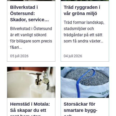
Bilverkstad i
Träd ryggraden i
Östersund:
vår gröna miljö
Skador, service
Träd formar landskap,
och smarta val för
Bilverkstad i Östersund
stadsmiljöer och
din bil
är ett vanligt sökord
trädgårdar på ett sätt
för bilägare som precis
som få andra växter
f&ari...
klarar. De ger sku...
05 juli 2026
04 juli 2026
Hemstäd i Motala:
Storsäckar för
Så skapar du ett
smartare bygg-