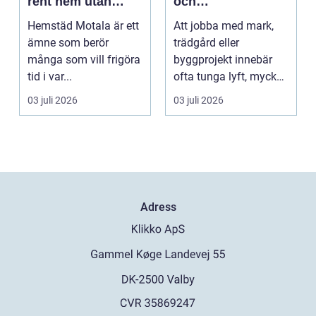
rent hem utan
och
stress
trädgårdsprojekt
Hemstäd Motala är ett
Att jobba med mark,
ämne som berör
trädgård eller
många som vill frigöra
byggprojekt innebär
tid i var...
ofta tunga lyft, mycket
logis...
03 juli 2026
03 juli 2026
Adress