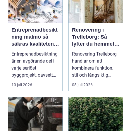
Entreprenadbesikt
Renovering i
ning malmö så
Trelleborg: Så
säkras kvaliteten i
lyfter du hemmet
byggprojekt
på ett smart sätt
Entreprenadbesiktning
Renovering Trelleborg
är en avgörande del i
handlar om att
varje seriöst
kombinera funktion,
byggprojekt, oavsett
stil och långsiktig
om det handlar om en
ekonomi i samma p...
10 juli 2026
08 juli 2026
...