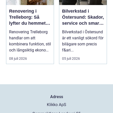
Renovering i
Bilverkstad i
Trelleborg: Så
Östersund: Skador,
lyfter du hemmet
service och smarta
på ett smart sätt
val för din bil
Renovering Trelleborg
Bilverkstad i Östersund
handlar om att
är ett vanligt sökord för
kombinera funktion, stil
bilägare som precis
och långsiktig ekonomi
f&ari...
i samma p...
08 juli 2026
05 juli 2026
Adress