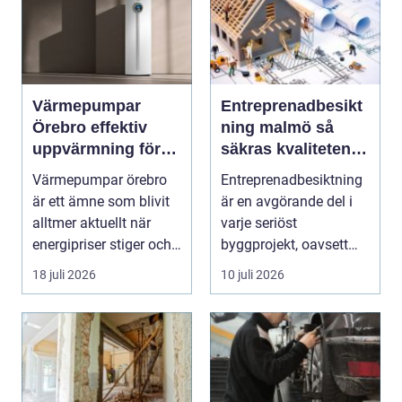
Värmepumpar
Entreprenadbesikt
Örebro effektiv
ning malmö så
uppvärmning för
säkras kvaliteten i
hus och fastigheter
byggprojekt
Värmepumpar örebro
Entreprenadbesiktning
är ett ämne som blivit
är en avgörande del i
alltmer aktuellt när
varje seriöst
energipriser stiger och
byggprojekt, oavsett
fler vill sän...
om det handlar om en
18 juli 2026
10 juli 2026
...