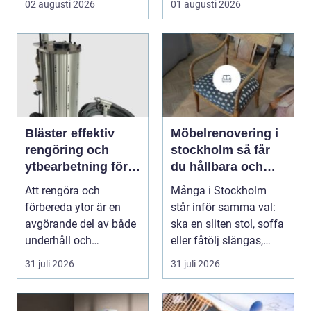
02 augusti 2026
01 augusti 2026
Bläster effektiv
Möbelrenovering i
rengöring och
stockholm så får
ytbearbetning för
du hållbara och
proffs och
vackra möbler
Att rengöra och
Många i Stockholm
hantverkare
förbereda ytor är en
står inför samma val:
avgörande del av både
ska en sliten stol, soffa
underhåll och
eller fåtölj slängas,
renovering. Färg, rost,
säljas billi...
31 juli 2026
31 juli 2026
smu...