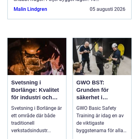
handlingarna kompletta? Vem ser till att
Malin Lindgren
05 augusti 2026
entreprenören gör rätt...
Svetsning i
GWO BST:
Borlänge: Kvalitet
Grunden för
för industri och
säkerhet i
konstruktion
vindkraftsbransche
Svetsning i Borlänge är
GWO Basic Safety
n
ett område där både
Training är idag en av
traditionell
de viktigaste
verkstadsindustr...
byggstenarna för alla
som vill arbet...