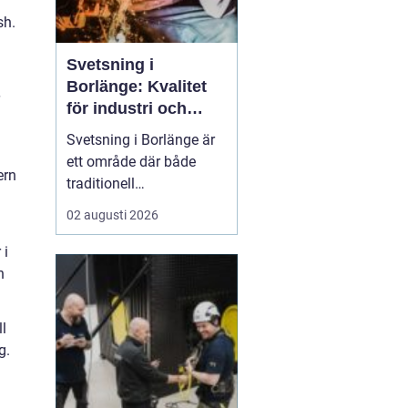
sh.
Svetsning i
Borlänge: Kvalitet
för industri och
konstruktion
Svetsning i Borlänge är
ett område där både
ern
traditionell
verkstadsindustri och
02 augusti 2026
moderna
konstruktionsprojekt
 i
möts. I takt med att
h
kraven på hållbara
lösningar och hög
ll
produktionssäkerhet ö...
g.