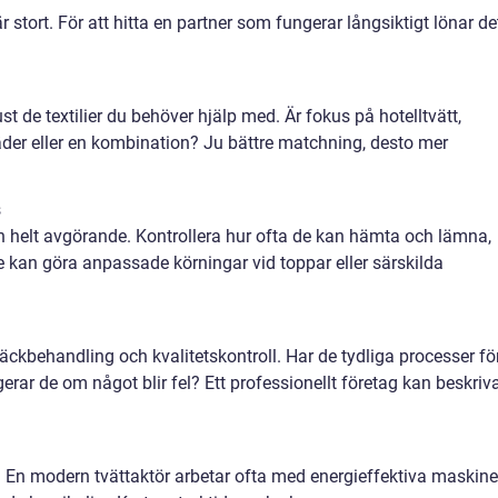
 stort. För att hitta en partner som fungerar långsiktigt lönar de
ust de textilier du behöver hjälp med. Är fokus på hotelltvätt,
äder eller en kombination? Ju bättre matchning, desto mer
s
 helt avgörande. Kontrollera hur ofta de kan hämta och lämna,
e kan göra anpassade körningar vid toppar eller särskilda
läckbehandling och kvalitetskontroll. Har de tydliga processer fö
erar de om något blir fel? Ett professionellt företag kan beskriv
an. En modern tvättaktör arbetar ofta med energieffektiva maskine