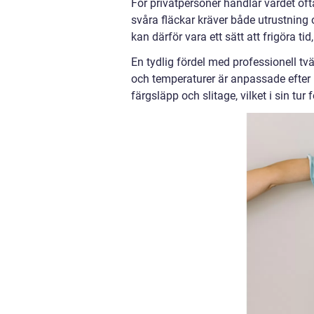
För privatpersoner handlar värdet ofta
svåra fläckar kräver både utrustnin
kan därför vara ett sätt att frigöra ti
En tydlig fördel med professionell tv
och temperaturer är anpassade efter 
färgsläpp och slitage, vilket i sin tur 