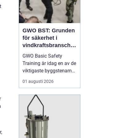
t
GWO BST: Grunden
för säkerhet i
vindkraftsbransche
n
GWO Basic Safety
Training är idag en av de
viktigaste byggstenarna
för alla som vill arbeta
01 augusti 2026
professionellt inom
vindkraft. Utbildningen
r
skapar en gemensam
a
säkerhetsnivå i en
bransch där jobbet ofta
sker långt frå...
r,