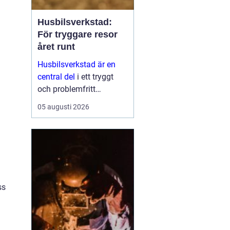
Husbilsverkstad:
För tryggare resor
året runt
Husbilsverkstad är en
central del
i ett tryggt
och problemfritt
husbilsliv. När en husbil
05 augusti 2026
används som både
fordon och hem ...
ss