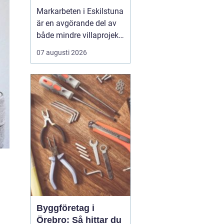
Markarbeten i Eskilstuna
är en avgörande del av
både mindre villaprojekt
och större
07 augusti 2026
byggsatsningar, och rätt
utförda arbeten skapar
en stabil grund för allt
som ska byggas
ovanpå. När marken
förbere...
Byggföretag i
Örebro: Så hittar du