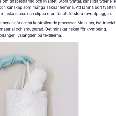
 om tidsbesparing och kvalitet. Stora tvättar, känsliga tyger elle
g och kunskap som många saknar hemma. Att lämna bort tvätten
d, minska stress och slippa oron för att förstöra favoritplaggen.
ättservice är också kontrollerade processer. Maskiner, tvättmedel
material och smutsgrad. Det minskar risken för krympning,
förlänger livslängden på textilierna.