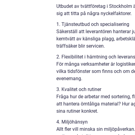
Utbudet av tvättföretag i Stockholm är
sig att titta på några nyckelfaktorer.
1. Tjänsteutbud och specialisering
Säkerställ att leverantören hanterar j
kemtvätt av känsliga plagg, arbetskl
träffsäker blir servicen.
2. Flexibilitet i hämtning och leveran
För många verksamheter är logistiken
vilka tidsfönster som finns och om d
evenemang.
3. Kvalitet och rutiner
Fråga hur de arbetar med sortering, f
att hantera ömtåliga material? Hur ag
sina rutiner konkret.
4. Miljöhänsyn
Allt fler vill minska sin miljöpåverk