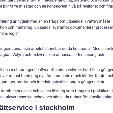
 standardiserade rutiner. Fläckbehandling, sortering och torkning
t blir färre misstag och en konsekvent nivå på renlighet och fini
tering är hygien mer än en fråga om utseende. Tvätten måste
ktion och hantering. En seriös leverantör dokumenterar processer
ens regler.
ningsmaterial och arbetstid innebär dolda kostnader. Med en ext
tsägbar. Volym och frekvens kan anpassas efter säsong och
ll och restauranger behöver ofta stora volymer tvätt flera gånger
räver robust hantering av hårt smutsade arbetskläder. Kontor oc
ardiner, mattor och inredningstextilier några gånger per år.
n kombinera dessa behov i en lösning som fungerar i praktiken ti
kutleveranser vid behov och särskilda rutiner för känsliga plag
vättservice i stockholm