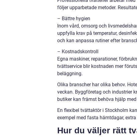
Professionella tvätterier arbetar med
följer upparbetade metoder. Resultate
– Bättre hygien
Inom vård, omsorg och livsmedelshan
uppfylla krav på temperatur, desinfe
och kan anpassa rutiner efter bransch
– Kostnadskontroll
Egna maskiner, reparationer, förbruk
tvättservice blir kostnaden mer föru
beläggning.
Olika branscher har olika behov. Hote
veckan. Byggföretag och industrier k
butiker kan främst behöva hjälp med g
En flexibel tvättaktör i Stockholm ka
exempel med fasta hämtdagar, extra a
Hur du väljer rätt t