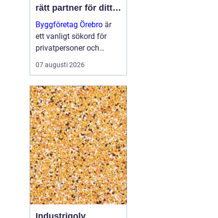
rätt partner för ditt
projekt
Byggföretag Örebro
är
ett vanligt sökord för
privatpersoner och
företag som planerar att
07 augusti 2026
bygga nytt, renovera eller
skapa mer yta runt
huset. Många vill ha en
trygg by...
Industrigolv