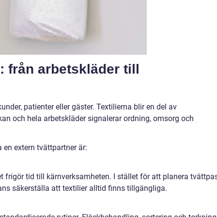
: från arbetskläder till
der, patienter eller gäster. Textilierna blir en del av
akan och hela arbetskläder signalerar ordning, omsorg och
 en extern tvättpartner är:
t frigör tid till kärnverksamheten. I stället för att planera tvättpa
äkerställa att textilier alltid finns tillgängliga.