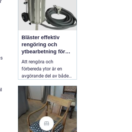
r
Bläster effektiv
rengöring och
ytbearbetning för
is
proffs och
Att rengöra och
hantverkare
förbereda ytor är en
avgörande del av både
underhåll och
l
renovering. Färg, rost,
smuts och gamla
beläggningar gör att
material åldras snabbare
och försämrar
slutresultatet vid