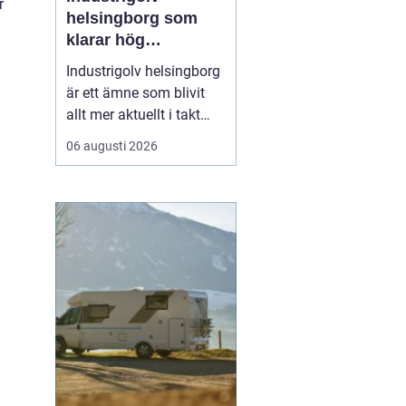
r
helsingborg som
klarar hög
belastning och tuffa
Industrigolv helsingborg
krav
är ett ämne som blivit
allt mer aktuellt i takt
med att fler
06 augusti 2026
verksamheter söker
hållbara, säkra och
lättskötta golvlösningar.
I moderna
produktionsmiljöer
behöver golvet vara mer
än bara en slityta. Golvet
ska tåla tung trafi...