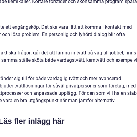
ade kemikalier. Kortare torktider och skonsamma program spara
inte ett engångsköp. Det ska vara lätt att komma i kontakt med
r och lösa problem. En personlig och lyhörd dialog blir ofta
ktiska frågor: går det att lämna in tvätt på väg till jobbet, finns
kan samma ställe sköta både vardagstvätt, kemtvätt och exempelv
nder sig till för både vardaglig tvätt och mer avancerad
rbjuder tvättlösningar för såväl privatpersoner som företag, med
tprocesser och anpassade upplägg. För den som vill ha en stabi
se vara en bra utgångspunkt när man jämför alternativ.
Läs fler inlägg här