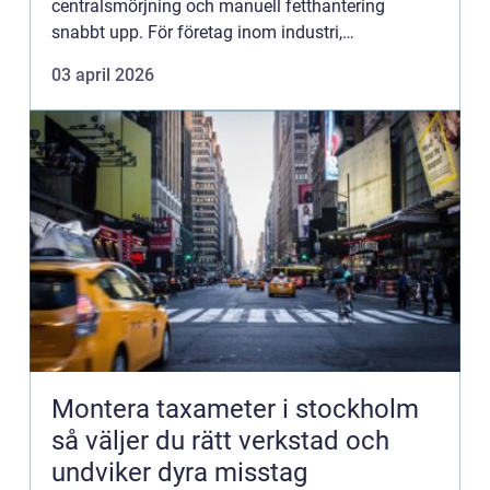
centralsmörjning och manuell fetthantering
snabbt upp. För företag inom industri,
entreprenad, lantbruk och verkstad är en bra pump
03 april 2026
inte bara en bekvämlighet, utan en dire...
Montera taxameter i stockholm
så väljer du rätt verkstad och
undviker dyra misstag