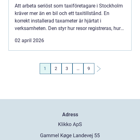
Att arbeta seriöst som taxiföretagare i Stockholm
kräver mer än en bil och ett taxitillstånd. En
korrekt installerad taxameter är hjärtat i
verksamheten. Den styr hur resor registreras, hur
kunden debiteras och hur underlag till
02 april 2026
Skatteverket skapas. ...
1
2
3
…
9
Adress