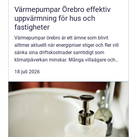
Värmepumpar Örebro effektiv
uppvärmning för hus och
fastigheter
Värmepumpar örebro är ett ämne som blivit
alltmer aktuellt när energipriser stiger och fler vill
sänka sina driftskostnader samtidigt som
klimatpåverkan minskar. Många villaägare och
fastighetsägare i regionen tittar på hur de kan
18 juli 2026
byta från direktver...