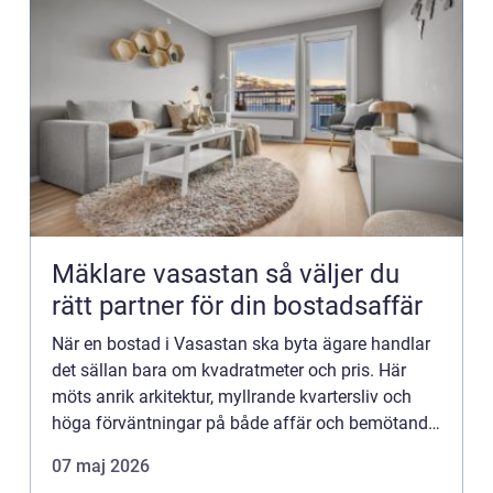
Mäklare vasastan så väljer du
rätt partner för din bostadsaffär
När en bostad i Vasastan ska byta ägare handlar
det sällan bara om kvadratmeter och pris. Här
möts anrik arkitektur, myllrande kvartersliv och
höga förväntningar på både affär och bemötande.
En trygg och erfaren Mäklare Vasastan blir därför
07 maj 2026
en nyckel...