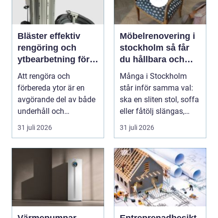
Bläster effektiv
Möbelrenovering i
rengöring och
stockholm så får
ytbearbetning för
du hållbara och
proffs och
vackra möbler
Att rengöra och
Många i Stockholm
hantverkare
förbereda ytor är en
står inför samma val:
avgörande del av både
ska en sliten stol, soffa
underhåll och
eller fåtölj slängas,
renovering. Färg, rost,
säljas billi...
31 juli 2026
31 juli 2026
smu...
Värmepumpar
Entreprenadbesikt