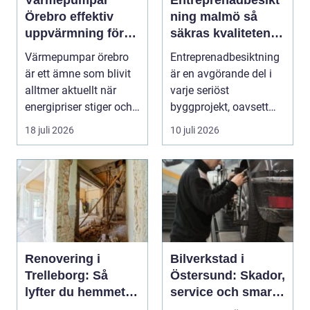
Örebro effektiv
ning malmö så
uppvärmning för
säkras kvaliteten i
hus och fastigheter
byggprojekt
Värmepumpar örebro
Entreprenadbesiktning
är ett ämne som blivit
är en avgörande del i
alltmer aktuellt när
varje seriöst
energipriser stiger och
byggprojekt, oavsett
fler vill sän...
om det handlar om en
18 juli 2026
10 juli 2026
...
Renovering i
Bilverkstad i
Trelleborg: Så
Östersund: Skador,
lyfter du hemmet
service och smarta
på ett smart sätt
val för din bil