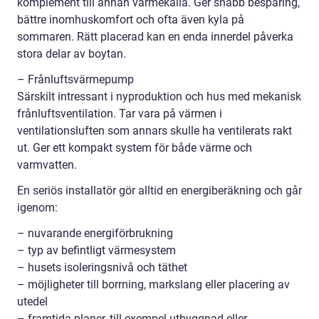
komplement till annan värmekälla. Ger snabb besparing,
bättre inomhuskomfort och ofta även kyla på
sommaren. Rätt placerad kan en enda innerdel påverka
stora delar av boytan.
– Frånluftsvärmepump
Särskilt intressant i nyproduktion och hus med mekanisk
frånluftsventilation. Tar vara på värmen i
ventilationsluften som annars skulle ha ventilerats rakt
ut. Ger ett kompakt system för både värme och
varmvatten.
En seriös installatör gör alltid en energiberäkning och går
igenom:
– nuvarande energiförbrukning
– typ av befintligt värmesystem
– husets isoleringsnivå och täthet
– möjligheter till borrning, markslang eller placering av
utedel
– framtida planer, till exempel utbyggnad eller