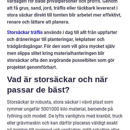
vardagen för både privatpersoner och proffs. Genom
att få grus, sand, jord, träflis eller täckbark levererat i
stora säckar direkt till tomten blir arbetet mer effektivt,
renare och lättare att planera.
Storsäckar träflis
används i dag till allt från uppfarter
och dräneringar till planteringar, lekplatser och
trädgårdsgångar. För den som vill göra mycket själv
men slippa slitet kring materialhanteringen blir
storsäckar ofta den avgörande pusselbiten som gör
projektet genomförbart.
Vad är storsäckar och när
passar de bäst?
Storsäckar är robusta, stora säckar i vävd plast som
rymmer ungefär 5001000 kilo material, beroende på
fyllning och modell. De lyfts vanligtvis med kranbil, truck
eller grävmaskin och kan därför placeras väldigt exakt
på tomten till exempel vid uppfarten, intill rabatten eller