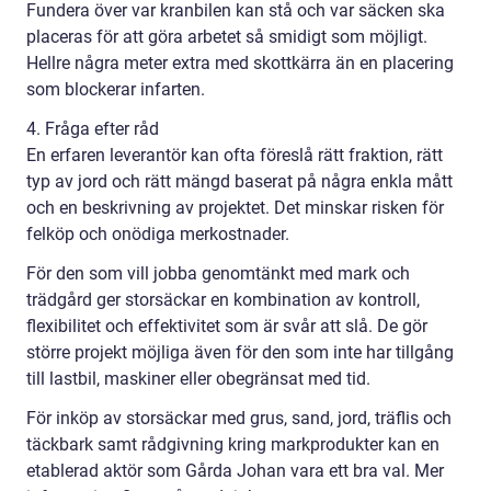
Fundera över var kranbilen kan stå och var säcken ska
placeras för att göra arbetet så smidigt som möjligt.
Hellre några meter extra med skottkärra än en placering
som blockerar infarten.
4. Fråga efter råd
En erfaren leverantör kan ofta föreslå rätt fraktion, rätt
typ av jord och rätt mängd baserat på några enkla mått
och en beskrivning av projektet. Det minskar risken för
felköp och onödiga merkostnader.
För den som vill jobba genomtänkt med mark och
trädgård ger storsäckar en kombination av kontroll,
flexibilitet och effektivitet som är svår att slå. De gör
större projekt möjliga även för den som inte har tillgång
till lastbil, maskiner eller obegränsat med tid.
För inköp av storsäckar med grus, sand, jord, träflis och
täckbark samt rådgivning kring markprodukter kan en
etablerad aktör som Gårda Johan vara ett bra val. Mer