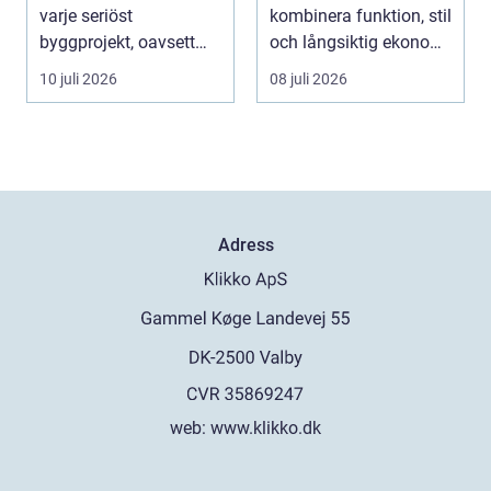
varje seriöst
kombinera funktion, stil
byggprojekt, oavsett
och långsiktig ekonomi
om det handlar om en
i samma p...
10 juli 2026
08 juli 2026
...
Adress
web:
www.klikko.dk