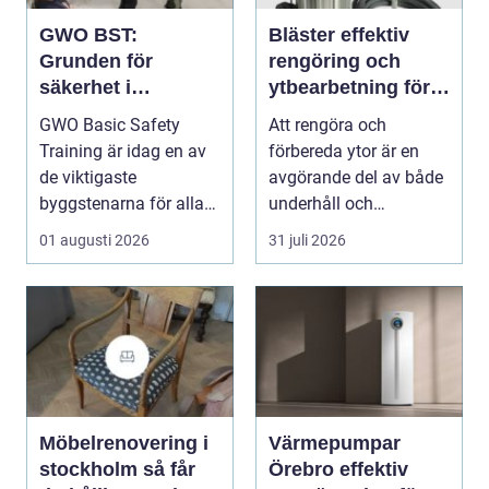
GWO BST:
Bläster effektiv
Grunden för
rengöring och
säkerhet i
ytbearbetning för
vindkraftsbransche
proffs och
GWO Basic Safety
Att rengöra och
n
hantverkare
Training är idag en av
förbereda ytor är en
de viktigaste
avgörande del av både
byggstenarna för alla
underhåll och
som vill arbet...
renovering. Färg, rost,
01 augusti 2026
31 juli 2026
smu...
Möbelrenovering i
Värmepumpar
stockholm så får
Örebro effektiv