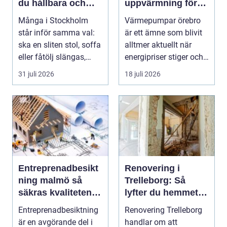
du hållbara och
uppvärmning för
vackra möbler
hus och fastigheter
Många i Stockholm
Värmepumpar örebro
står inför samma val:
är ett ämne som blivit
ska en sliten stol, soffa
alltmer aktuellt när
eller fåtölj slängas,
energipriser stiger och
säljas billi...
fler vill sän...
31 juli 2026
18 juli 2026
Entreprenadbesikt
Renovering i
ning malmö så
Trelleborg: Så
säkras kvaliteten i
lyfter du hemmet
byggprojekt
på ett smart sätt
Entreprenadbesiktning
Renovering Trelleborg
är en avgörande del i
handlar om att