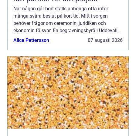
När någon går bort ställs anhöriga ofta inför
många svåra beslut på kort tid. Mitt i sorgen
behöver frågor om ceremonin, juridiken och
ekonomin få svar. En begravningsbyrå i Uddevalla
kan bli en lugn punkt i allt som händer, genom att
Alice Pettersson
07 augusti 2026
ta hand om det ...