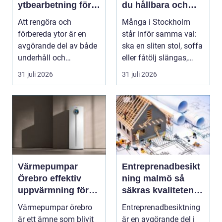
ytbearbetning för
du hållbara och
proffs och
vackra möbler
Att rengöra och
Många i Stockholm
hantverkare
förbereda ytor är en
står inför samma val:
avgörande del av både
ska en sliten stol, soffa
underhåll och
eller fåtölj slängas,
renovering. Färg, rost,
säljas billi...
31 juli 2026
31 juli 2026
smu...
Värmepumpar
Entreprenadbesikt
Örebro effektiv
ning malmö så
uppvärmning för
säkras kvaliteten i
hus och fastigheter
byggprojekt
Värmepumpar örebro
Entreprenadbesiktning
är ett ämne som blivit
är en avgörande del i