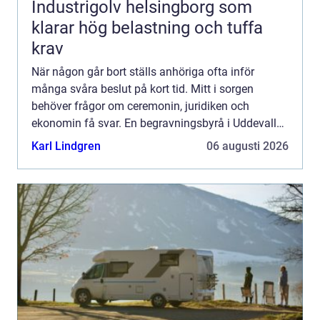
Industrigolv helsingborg som
klarar hög belastning och tuffa
krav
När någon går bort ställs anhöriga ofta inför
många svåra beslut på kort tid. Mitt i sorgen
behöver frågor om ceremonin, juridiken och
ekonomin få svar. En begravningsbyrå i Uddevalla
kan bli en lugn punkt i allt som händer, genom att
Karl Lindgren
06 augusti 2026
ta hand om det ...