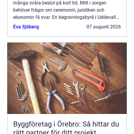
många svåra beslut på kort tid. Mitt i sorgen
behöver frågor om ceremonin, juridiken och
ekonomin få svar. En begravningsbyrå i Uddevalla
kan bli en lugn punkt i allt som händer, genom att
Eva Sjöberg
07 augusti 2026
ta hand om det ...
Byggföretag i Örebro: Så hittar du
rätt partner för ditt projekt