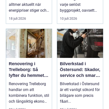
alltmer aktuellt när
varje seriöst
energipriser stiger och
byggprojekt, oavsett
fler vill sän...
om det handlar om en
18 juli 2026
10 juli 2026
...
Renovering i
Bilverkstad i
Trelleborg: Så
Östersund: Skador,
lyfter du hemmet
service och smarta
på ett smart sätt
val för din bil
Renovering Trelleborg
Bilverkstad i Östersund
handlar om att
är ett vanligt sökord för
kombinera funktion, stil
bilägare som precis
och långsiktig ekonomi
f&ari...
i samma p...