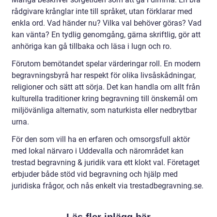
rådgivare krånglar inte till språket, utan förklarar med
enkla ord. Vad händer nu? Vilka val behöver göras? Vad
kan vänta? En tydlig genomgång, gärna skriftlig, gör att
anhöriga kan gå tillbaka och läsa i lugn och ro.
Förutom bemötandet spelar värderingar roll. En modern
begravningsbyrå har respekt för olika livsåskådningar,
religioner och sätt att sörja. Det kan handla om allt från
kulturella traditioner kring begravning till önskemål om
miljövänliga alternativ, som naturkista eller nedbrytbar
urna.
För den som vill ha en erfaren och omsorgsfull aktör
med lokal närvaro i Uddevalla och närområdet kan
trestad begravning & juridik vara ett klokt val. Företaget
erbjuder både stöd vid begravning och hjälp med
juridiska frågor, och nås enkelt via trestadbegravning.se.
Läs fler inlägg här