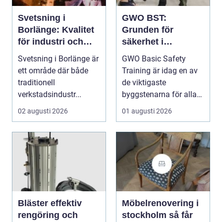
Svetsning i
GWO BST:
Borlänge: Kvalitet
Grunden för
för industri och
säkerhet i
konstruktion
vindkraftsbransche
Svetsning i Borlänge är
GWO Basic Safety
n
ett område där både
Training är idag en av
traditionell
de viktigaste
verkstadsindustr...
byggstenarna för alla
som vill arbet...
02 augusti 2026
01 augusti 2026
Bläster effektiv
Möbelrenovering i
rengöring och
stockholm så får