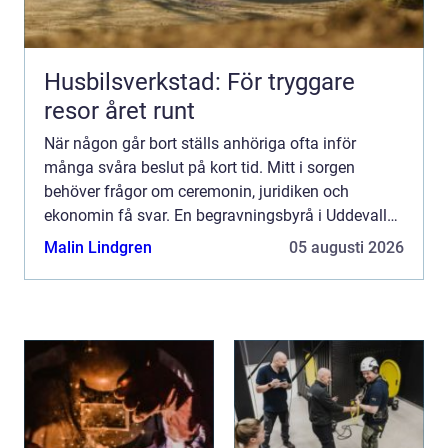
Husbilsverkstad: För tryggare
resor året runt
När någon går bort ställs anhöriga ofta inför
många svåra beslut på kort tid. Mitt i sorgen
behöver frågor om ceremonin, juridiken och
ekonomin få svar. En begravningsbyrå i Uddevalla
kan bli en lugn punkt i allt som händer, genom att
Malin Lindgren
05 augusti 2026
ta hand om det ...