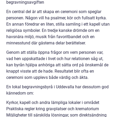
begravningsavgiften
En central del är att skapa en ceremoni som speglar
personen. Någon vill ha psalmer, kör och fullsatt kyrka.
En annan föredrar en liten, stilla samling i ett kapell utan
religiösa symboler. En tredje kanske drömde om en
havsnära miljö, musik från favoritbandet och en
minnesstund där gästerna delar berättelser.
Genom att ställa öppna frågor om vem personen var,
vad hen uppskattade i livet och hur relationen såg ut,
kan byrån hjälpa anhöriga att sätta ord på önskemål de
knappt visste att de hade. Resultatet blir ofta en
ceremoni som upplevs både värdig och äkta.
En lokal begravningsbyrå i Uddevalla har dessutom god
kännedom om:
Kyrkor, kapell och andra lämpliga lokaler i området
Praktiska regler kring gravplatser och krematorium
Möjligheter till särskilda lösningar, som direktsändning