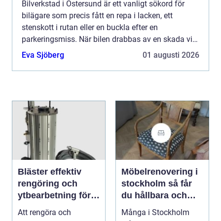
Bilverkstad i Östersund är ett vanligt sökord för
bilägare som precis fått en repa i lacken, ett
stenskott i rutan eller en buckla efter en
parkeringsmiss. När bilen drabbas av en skada vill
många snabbt veta...
Eva Sjöberg
01 augusti 2026
Bläster effektiv
Möbelrenovering i
rengöring och
stockholm så får
ytbearbetning för
du hållbara och
proffs och
vackra möbler
Att rengöra och
Många i Stockholm
hantverkare