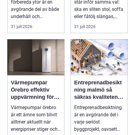
förbereda ytor är en
står inför samma val:
avgörande del av både
ska en sliten stol, soffa
underhåll och
eller fåtölj slängas,
renovering. Färg, rost,
säljas billi...
31 juli 2026
31 juli 2026
smu...
Värmepumpar
Entreprenadbesikt
Örebro effektiv
ning malmö så
uppvärmning för
säkras kvaliteten i
hus och fastigheter
byggprojekt
Värmepumpar örebro
Entreprenadbesiktning
är ett ämne som blivit
är en avgörande del i
alltmer aktuellt när
varje seriöst
energipriser stiger och
byggprojekt, oavsett