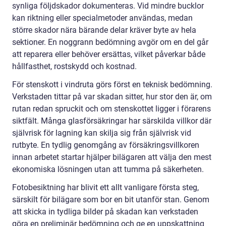
synliga följdskador dokumenteras. Vid mindre bucklor
kan riktning eller specialmetoder användas, medan
större skador nära bärande delar kräver byte av hela
sektioner. En noggrann bedömning avgör om en del går
att reparera eller behöver ersättas, vilket påverkar både
hållfasthet, rostskydd och kostnad.
För stenskott i vindruta görs först en teknisk bedömning.
Verkstaden tittar på var skadan sitter, hur stor den är, om
rutan redan spruckit och om stenskottet ligger i förarens
siktfält. Många glasförsäkringar har särskilda villkor där
självrisk för lagning kan skilja sig från självrisk vid
rutbyte. En tydlig genomgång av försäkringsvillkoren
innan arbetet startar hjälper bilägaren att välja den mest
ekonomiska lösningen utan att tumma på säkerheten.
Fotobesiktning har blivit ett allt vanligare första steg,
särskilt för bilägare som bor en bit utanför stan. Genom
att skicka in tydliga bilder på skadan kan verkstaden
göra en preliminär bedömning och ge en uppskattning