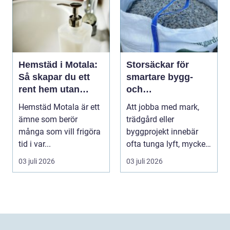
Hemstäd i Motala:
Storsäckar för
Så skapar du ett
smartare bygg-
rent hem utan
och
stress
trädgårdsprojekt
Hemstäd Motala är ett
Att jobba med mark,
ämne som berör
trädgård eller
många som vill frigöra
byggprojekt innebär
tid i var...
ofta tunga lyft, mycket
logis...
03 juli 2026
03 juli 2026