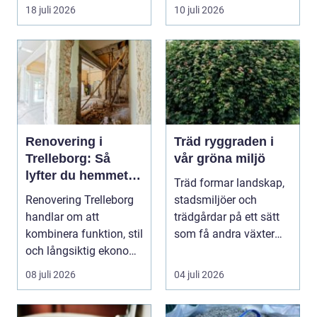
fler vill sän...
om det handlar om en
18 juli 2026
10 juli 2026
...
Renovering i
Träd ryggraden i
Trelleborg: Så
vår gröna miljö
lyfter du hemmet
Träd formar landskap,
på ett smart sätt
Renovering Trelleborg
stadsmiljöer och
handlar om att
trädgårdar på ett sätt
kombinera funktion, stil
som få andra växter
och långsiktig ekonomi
klarar. De ger sku...
i samma p...
08 juli 2026
04 juli 2026