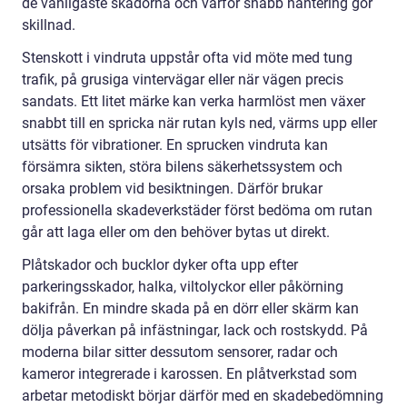
de vanligaste skadorna och varför snabb hantering gör
skillnad.
Stenskott i vindruta uppstår ofta vid möte med tung
trafik, på grusiga vintervägar eller när vägen precis
sandats. Ett litet märke kan verka harmlöst men växer
snabbt till en spricka när rutan kyls ned, värms upp eller
utsätts för vibrationer. En sprucken vindruta kan
försämra sikten, störa bilens säkerhetssystem och
orsaka problem vid besiktningen. Därför brukar
professionella skadeverkstäder först bedöma om rutan
går att laga eller om den behöver bytas ut direkt.
Plåtskador och bucklor dyker ofta upp efter
parkeringsskador, halka, viltolyckor eller påkörning
bakifrån. En mindre skada på en dörr eller skärm kan
dölja påverkan på infästningar, lack och rostskydd. På
moderna bilar sitter dessutom sensorer, radar och
kameror integrerade i karossen. En plåtverkstad som
arbetar metodiskt börjar därför med en skadebedömning