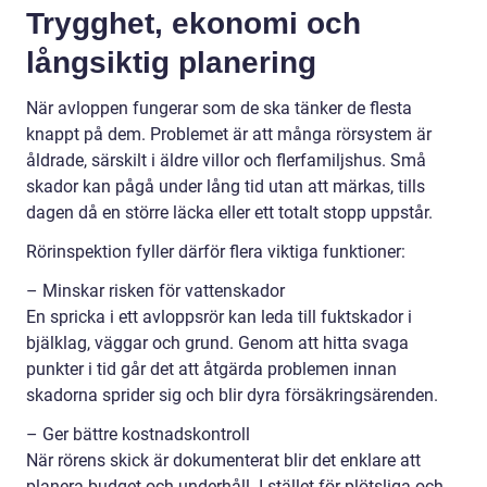
Trygghet, ekonomi och
långsiktig planering
När avloppen fungerar som de ska tänker de flesta
knappt på dem. Problemet är att många rörsystem är
åldrade, särskilt i äldre villor och flerfamiljshus. Små
skador kan pågå under lång tid utan att märkas, tills
dagen då en större läcka eller ett totalt stopp uppstår.
Rörinspektion fyller därför flera viktiga funktioner:
– Minskar risken för vattenskador
En spricka i ett avloppsrör kan leda till fuktskador i
bjälklag, väggar och grund. Genom att hitta svaga
punkter i tid går det att åtgärda problemen innan
skadorna sprider sig och blir dyra försäkringsärenden.
– Ger bättre kostnadskontroll
När rörens skick är dokumenterat blir det enklare att
planera budget och underhåll. I stället för plötsliga och