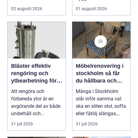
som vill arbet...
02 augusti 2026
01 augusti 2026
Bläster effektiv
Möbelrenovering i
rengöring och
stockholm så får
ytbearbetning för
du hållbara och
proffs och
vackra möbler
Att rengöra och
Många i Stockholm
hantverkare
förbereda ytor är en
står inför samma val:
avgörande del av både
ska en sliten stol, soffa
underhåll och
eller fåtölj slängas,
renovering. Färg, rost,
säljas billi...
31 juli 2026
31 juli 2026
smu...