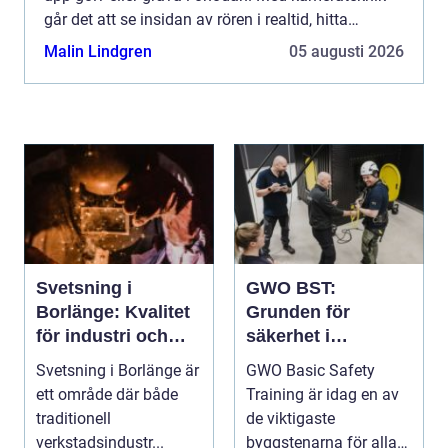
går det att se insidan av rören i realtid, hitta
problem i tid och planera åtgärder på ett smart o...
Malin Lindgren
05 augusti 2026
Svetsning i
GWO BST:
Borlänge: Kvalitet
Grunden för
för industri och
säkerhet i
konstruktion
vindkraftsbransche
Svetsning i Borlänge är
GWO Basic Safety
n
ett område där både
Training är idag en av
traditionell
de viktigaste
verkstadsindustr...
byggstenarna för alla