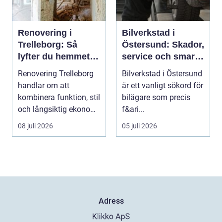
Renovering i
Bilverkstad i
Trelleborg: Så
Östersund: Skador,
lyfter du hemmet
service och smarta
på ett smart sätt
val för din bil
Renovering Trelleborg
Bilverkstad i Östersund
handlar om att
är ett vanligt sökord för
kombinera funktion, stil
bilägare som precis
och långsiktig ekonomi
f&ari...
i samma p...
08 juli 2026
05 juli 2026
Adress