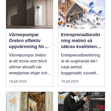
Värmepumpar
Entreprenadbesikt
Örebro effektiv
ning malmö så
uppvärmning för
säkras kvaliteten i
hus och fastigheter
byggprojekt
Värmepumpar örebro
Entreprenadbesiktning
är ett ämne som blivit
är en avgörande del i
alltmer aktuellt när
varje seriöst
energipriser stiger och
byggprojekt, oavsett
fler vill sän...
om det handlar om en
18 juli 2026
10 juli 2026
...