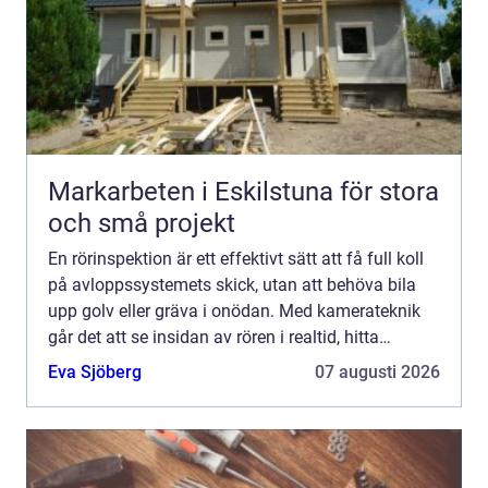
Markarbeten i Eskilstuna för stora
och små projekt
En rörinspektion är ett effektivt sätt att få full koll
på avloppssystemets skick, utan att behöva bila
upp golv eller gräva i onödan. Med kamerateknik
går det att se insidan av rören i realtid, hitta
problem i tid och planera åtgärder på ett smart o...
Eva Sjöberg
07 augusti 2026