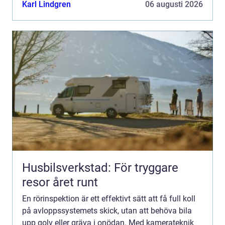
problem i tid och planera åtgärder på ett smart o...
Karl Lindgren
06 augusti 2026
Husbilsverkstad: För tryggare
resor året runt
En rörinspektion är ett effektivt sätt att få full koll
på avloppssystemets skick, utan att behöva bila
upp golv eller gräva i onödan. Med kamerateknik