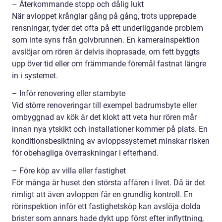
– Återkommande stopp och dålig lukt
När avloppet krånglar gång på gång, trots upprepade
rensningar, tyder det ofta på ett underliggande problem
som inte syns från golvbrunnen. En kamerainspektion
avslöjar om rören är delvis ihoprasade, om fett byggts
upp över tid eller om främmande föremål fastnat längre
in i systemet.
– Inför renovering eller stambyte
Vid större renoveringar till exempel badrumsbyte eller
ombyggnad av kök är det klokt att veta hur rören mår
innan nya ytskikt och installationer kommer på plats. En
konditionsbesiktning av avloppssystemet minskar risken
för obehagliga överraskningar i efterhand.
– Före köp av villa eller fastighet
För många är huset den största affären i livet. Då är det
rimligt att även avloppen får en grundlig kontroll. En
rörinspektion inför ett fastighetsköp kan avslöja dolda
brister som annars hade dykt upp först efter inflyttning,