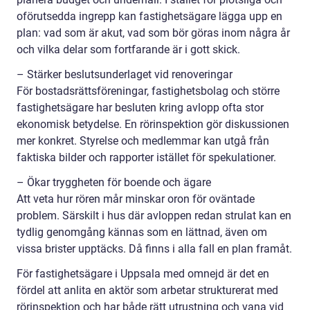
oförutsedda ingrepp kan fastighetsägare lägga upp en
plan: vad som är akut, vad som bör göras inom några år
och vilka delar som fortfarande är i gott skick.
– Stärker beslutsunderlaget vid renoveringar
För bostadsrättsföreningar, fastighetsbolag och större
fastighetsägare har besluten kring avlopp ofta stor
ekonomisk betydelse. En rörinspektion gör diskussionen
mer konkret. Styrelse och medlemmar kan utgå från
faktiska bilder och rapporter istället för spekulationer.
– Ökar tryggheten för boende och ägare
Att veta hur rören mår minskar oron för oväntade
problem. Särskilt i hus där avloppen redan strulat kan en
tydlig genomgång kännas som en lättnad, även om
vissa brister upptäcks. Då finns i alla fall en plan framåt.
För fastighetsägare i Uppsala med omnejd är det en
fördel att anlita en aktör som arbetar strukturerat med
rörinspektion och har både rätt utrustning och vana vid