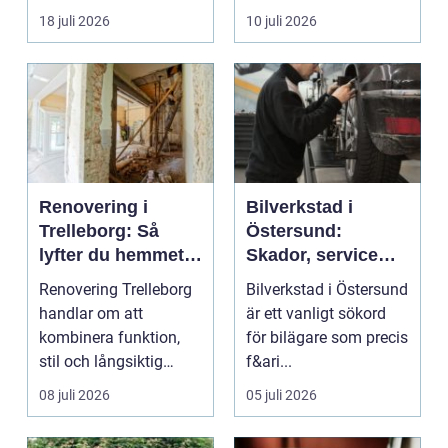
fler vill sän...
om det handlar om en
18 juli 2026
10 juli 2026
...
Renovering i
Bilverkstad i
Trelleborg: Så
Östersund:
lyfter du hemmet
Skador, service
på ett smart sätt
och smarta val för
Renovering Trelleborg
Bilverkstad i Östersund
din bil
handlar om att
är ett vanligt sökord
kombinera funktion,
för bilägare som precis
stil och långsiktig
f&ari...
ekonomi i samma p...
08 juli 2026
05 juli 2026