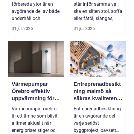
hantverkare
förbereda ytor är en
står inför samma val:
avgörande del av både
ska en sliten stol, soffa
underhåll och
eller fåtölj slängas,
renovering. Färg, rost,
säljas billi...
31 juli 2026
31 juli 2026
smu...
Värmepumpar
Entreprenadbesikt
Örebro effektiv
ning malmö så
uppvärmning för
säkras kvaliteten i
hus och
byggprojekt
Värmepumpar örebro
Entreprenadbesiktning
fastigheter
är ett ämne som blivit
är en avgörande del i
alltmer aktuellt när
varje seriöst
energipriser stiger och
byggprojekt, oavsett