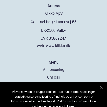
Adress
web:
www.klikko.dk
Menu
Annonsering
Om oss
Cookies
På vores website bruges cookies til at huske dine indstillinger,
Kontakta oss
statistik og personalisering af indhold og annoncer. Denne
Sitemap
information deles med tredjepart. Ved fortsat brug af websiden
godkender du cookiepolitikken.