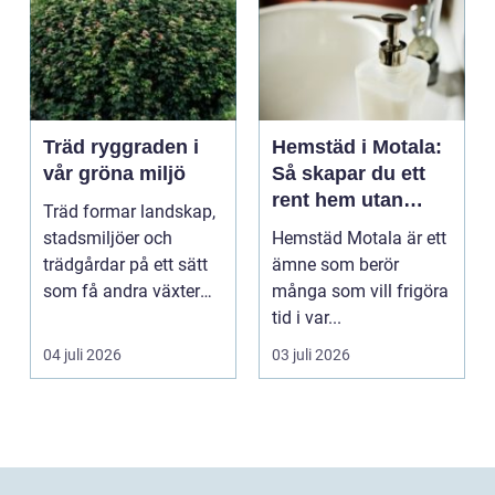
Träd ryggraden i
Hemstäd i Motala:
vår gröna miljö
Så skapar du ett
rent hem utan
Träd formar landskap,
stress
stadsmiljöer och
Hemstäd Motala är ett
trädgårdar på ett sätt
ämne som berör
som få andra växter
många som vill frigöra
klarar. De ger sku...
tid i var...
04 juli 2026
03 juli 2026