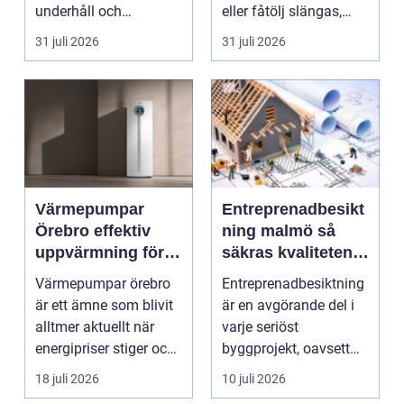
underhåll och
eller fåtölj slängas,
renovering. Färg, rost,
säljas billi...
31 juli 2026
31 juli 2026
smu...
Värmepumpar
Entreprenadbesikt
Örebro effektiv
ning malmö så
uppvärmning för
säkras kvaliteten i
hus och
byggprojekt
Värmepumpar örebro
Entreprenadbesiktning
fastigheter
är ett ämne som blivit
är en avgörande del i
alltmer aktuellt när
varje seriöst
energipriser stiger och
byggprojekt, oavsett
fler vill sän...
om det handlar om en
18 juli 2026
10 juli 2026
...