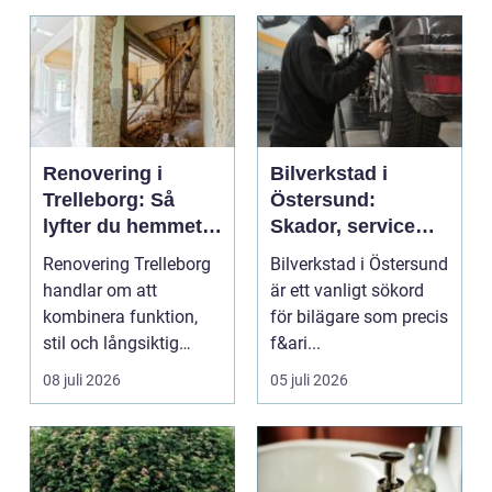
Renovering i
Bilverkstad i
Trelleborg: Så
Östersund:
lyfter du hemmet
Skador, service
på ett smart sätt
och smarta val för
Renovering Trelleborg
Bilverkstad i Östersund
din bil
handlar om att
är ett vanligt sökord
kombinera funktion,
för bilägare som precis
stil och långsiktig
f&ari...
ekonomi i samma p...
08 juli 2026
05 juli 2026