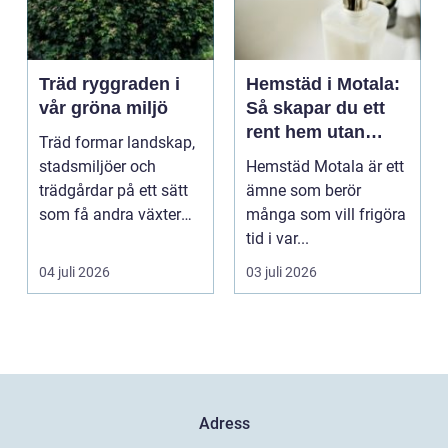
Träd ryggraden i
Hemstäd i Motala:
vår gröna miljö
Så skapar du ett
rent hem utan
Träd formar landskap,
stress
stadsmiljöer och
Hemstäd Motala är ett
trädgårdar på ett sätt
ämne som berör
som få andra växter
många som vill frigöra
klarar. De ger sku...
tid i var...
04 juli 2026
03 juli 2026
Adress