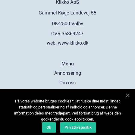
web:
www.klikko.dk
Menu
Annonsering
Om oss
Cookies
På vores website bruges cookies til at huske dine indstillinger,
Kontakta oss
statistik og personalisering af indhold og annoncer. Denne
Sitemap
information deles med tredjepart. Ved fortsat brug af websiden
godkender du cookiepolitikken.
Ok
Privatlivspolitik