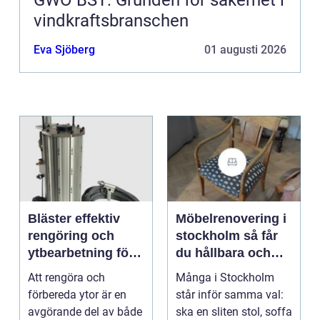
GWO BST: Grunden för säkerhet i
vindkraftsbranschen
Eva Sjöberg
01 augusti 2026
Bläster effektiv
Möbelrenovering i
rengöring och
stockholm så får
ytbearbetning för
du hållbara och
proffs och
vackra möbler
Att rengöra och
Många i Stockholm
hantverkare
förbereda ytor är en
står inför samma val:
avgörande del av både
ska en sliten stol, soffa