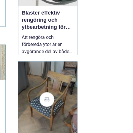
Bläster effektiv
rengöring och
ytbearbetning för
proffs och
Att rengöra och
hantverkare
förbereda ytor är en
avgörande del av både
underhåll och
renovering. Färg, rost,
smuts och gamla
beläggningar gör att
material åldras snabbare
och försämrar
slutresultatet vid
målning eller annan
behandling. Här
31 juli
2026