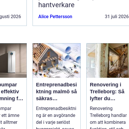
hantverkare
gusti 2026
Alice Pettersson
31 juli 2026
pumpar
Entreprenadbesi
Renovering i
v
ktning malmö så
Trelleborg: Så
mning för
säkras
lyfter du
h
kvaliteten i
hemmet på ett
umpar
Entreprenadbesiktni
Renovering
eter
byggprojekt
smart sätt
r ett ämne
ng är en avgörande
Trelleborg handlar
t alltmer
del i varje seriöst
om att kombinera