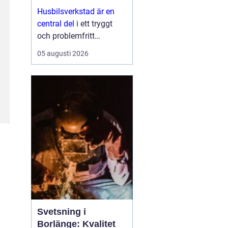
Husbilsverkstad är en
central del
i ett tryggt
och problemfritt
husbilsliv. När en husbil
05 augusti 2026
används som både
fordon och hem ...
Svetsning i
Borlänge: Kvalitet