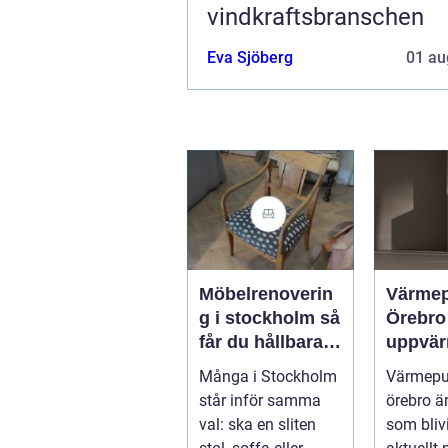
vindkraftsbranschen
Eva Sjöberg
01 au
Möbelrenoverin
Värme
g i stockholm så
Örebro effekti
får du hållbara
uppvär
och vackra
hus oc
Många i Stockholm
Värmep
möbler
fastigh
står inför samma
örebro ä
val: ska en sliten
som blivi