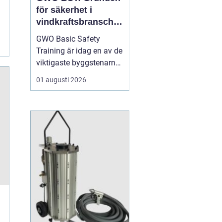
för säkerhet i
vindkraftsbransche
n
GWO Basic Safety
Training är idag en av de
viktigaste byggstenarna
för alla som vill arbeta
01 augusti 2026
professionellt inom
vindkraft. Utbildningen
skapar en gemensam
säkerhetsnivå i en
bransch där jobbet ofta
sker långt frå...