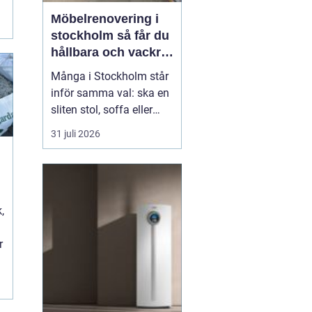
i
Möbelrenovering i
stockholm så får du
hållbara och vackra
möbler
Många i Stockholm står
inför samma val: ska en
sliten stol, soffa eller
fåtölj slängas, säljas
31 juli 2026
billigt eller renoveras?
Allt fler väljer att satsa
på hantverksmässig
möbelrenovering istället
t
för nyköp. Resultatet blir
,
ofta både mer personligt,
mer h...
r