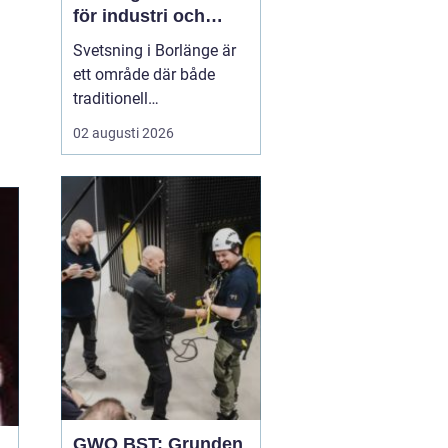
för industri och
konstruktion
Svetsning i Borlänge är
ett område där både
traditionell
verkstadsindustri och
02 augusti 2026
moderna
konstruktionsprojekt
möts. I takt med att
kraven på hållbara
lösningar och hög
produktionssäkerhet ö...
GWO BST: Grunden