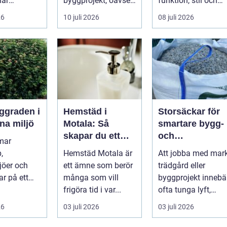
när
byggprojekt, oavsett
funktion, stil och
ser stiger
om det handlar om
långsiktig ekonomi 
26
10 juli 2026
08 juli 2026
ill sän...
en ...
samma p...
Hemstäd i
Storsäckar för
na miljö
Motala: Så
smartare bygg-
skapar du ett
och
mar
rent hem utan
trädgårdsprojek
,
Hemstäd Motala är
Att jobba med mark
stress
jöer och
ett ämne som berör
trädgård eller
ar på ett
många som vill
byggprojekt innebä
 få andra
frigöra tid i var...
ofta tunga lyft,
arar. De ger
mycket logis...
26
03 juli 2026
03 juli 2026