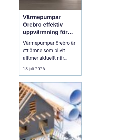
Värmepumpar
Örebro effektiv
uppvärmning för
hus och fastigheter
Värmepumpar örebro är
ett ämne som blivit
alltmer aktuellt när
energipriser stiger och
18 juli 2026
fler vill sänka sina
driftskostnader
samtidigt som
klimatpåverkan minskar.
Många villaägare och
fastighetsägare i
regionen tittar på hur de
kan byta från direktver...