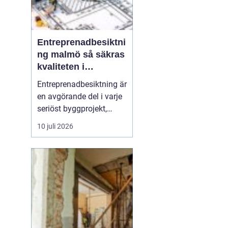
Entreprenadbesiktni
ng malmö så säkras
kvaliteten i
byggprojekt
Entreprenadbesiktning är
en avgörande del i varje
seriöst byggprojekt,
oavsett om det handlar
10 juli 2026
om en mindre
villarenovering eller en
större
bostadsrättsförening
som byggs om. Syftet är
att få en oberoende och
professionell granskning
av entreprenaden ...