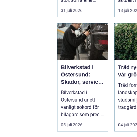
stol, soffa eller
aktuellt 
fåtölj slängas,
energipri
31 juli 2026
18 juli 20
säljas billi...
och fler v
Bilverkstad i
Träd ryggraden i
Östersund:
vår grö
Skador, service
Träd for
och smarta val
Bilverkstad i
landskap
för din bil
Östersund är ett
stadsmil
vanligt sökord för
trädgård
bilägare som precis
sätt som
f&ari...
växter kl
05 juli 2026
04 juli 20
sku...