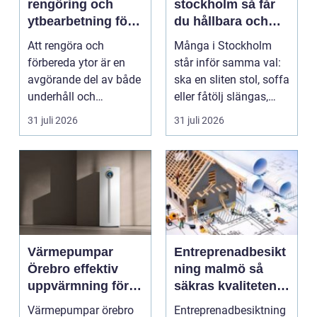
rengöring och
stockholm så får
ytbearbetning för
du hållbara och
proffs och
vackra möbler
Att rengöra och
Många i Stockholm
hantverkare
förbereda ytor är en
står inför samma val:
avgörande del av både
ska en sliten stol, soffa
underhåll och
eller fåtölj slängas,
renovering. Färg, rost,
säljas billi...
31 juli 2026
31 juli 2026
smu...
Värmepumpar
Entreprenadbesikt
Örebro effektiv
ning malmö så
uppvärmning för
säkras kvaliteten i
hus och
byggprojekt
Värmepumpar örebro
Entreprenadbesiktning