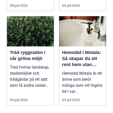
ekonomi i samma p...
08 juli 2026
05 juli 2026
Träd ryggraden i
Hemstäd i Motala:
vår gröna miljö
Så skapar du ett
rent hem utan
Träd formar landskap,
stress
stadsmiljöer och
Hemstäd Motala är ett
trädgårdar på ett sätt
ämne som berör
som få andra växter
många som vill frigöra
klarar. De ger sku...
tid i var...
04 juli 2026
03 juli 2026