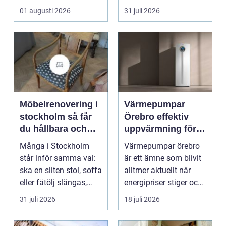
som vill arbet...
renovering. Färg, rost,
01 augusti 2026
31 juli 2026
smu...
Möbelrenovering i
Värmepumpar
stockholm så får
Örebro effektiv
du hållbara och
uppvärmning för
vackra möbler
hus och
Många i Stockholm
Värmepumpar örebro
fastigheter
står inför samma val:
är ett ämne som blivit
ska en sliten stol, soffa
alltmer aktuellt när
eller fåtölj slängas,
energipriser stiger och
säljas billi...
fler vill sän...
31 juli 2026
18 juli 2026