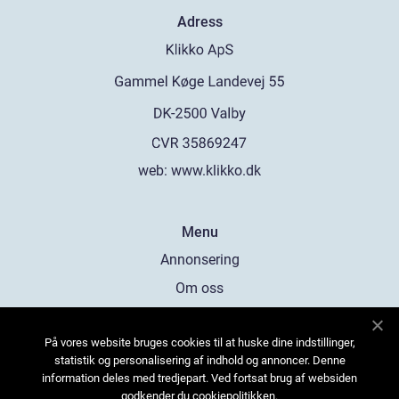
Adress
web:
www.klikko.dk
Menu
Annonsering
Om oss
Cookies
På vores website bruges cookies til at huske dine indstillinger,
Kontakta oss
statistik og personalisering af indhold og annoncer. Denne
Sitemap
information deles med tredjepart. Ved fortsat brug af websiden
godkender du cookiepolitikken.