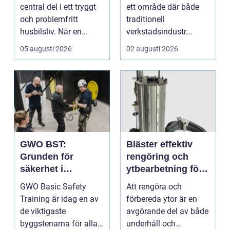
central del i ett tryggt
ett område där både
och problemfritt
traditionell
husbilsliv. När en
verkstadsindustr...
husbil ...
05 augusti 2026
02 augusti 2026
GWO BST:
Bläster effektiv
Grunden för
rengöring och
säkerhet i
ytbearbetning för
vindkraftsbransch
proffs och
GWO Basic Safety
Att rengöra och
en
hantverkare
Training är idag en av
förbereda ytor är en
de viktigaste
avgörande del av både
byggstenarna för alla
underhåll och