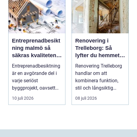
Entreprenadbesikt
Renovering i
ning malmö så
Trelleborg: Så
säkras kvaliteten i
lyfter du hemmet
byggprojekt
på ett smart sätt
Entreprenadbesiktning
Renovering Trelleborg
är en avgörande del i
handlar om att
varje seriöst
kombinera funktion,
byggprojekt, oavsett
stil och långsiktig
om det handlar om en
ekonomi i samma p...
10 juli 2026
08 juli 2026
...