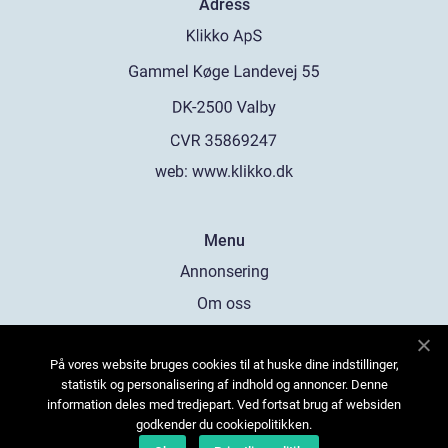
Adress
web:
www.klikko.dk
Menu
Annonsering
Om oss
Cookies
På vores website bruges cookies til at huske dine indstillinger,
Kontakta oss
statistik og personalisering af indhold og annoncer. Denne
Sitemap
information deles med tredjepart. Ved fortsat brug af websiden
godkender du cookiepolitikken.