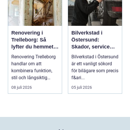
Renovering i
Bilverkstad i
Trelleborg: Så
Östersund:
lyfter du hemmet
Skador, service
på ett smart sätt
och smarta val för
Renovering Trelleborg
Bilverkstad i Östersund
din bil
handlar om att
är ett vanligt sökord
kombinera funktion,
för bilägare som precis
stil och långsiktig
f&ari...
ekonomi i samma p...
08 juli 2026
05 juli 2026