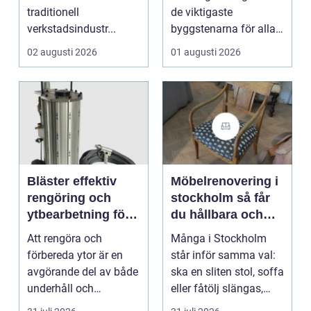
traditionell
de viktigaste
verkstadsindustr...
byggstenarna för alla
som vill arbet...
02 augusti 2026
01 augusti 2026
Bläster effektiv
Möbelrenovering i
rengöring och
stockholm så får
ytbearbetning för
du hållbara och
proffs och
vackra möbler
Att rengöra och
Många i Stockholm
hantverkare
förbereda ytor är en
står inför samma val:
avgörande del av både
ska en sliten stol, soffa
underhåll och
eller fåtölj slängas,
renovering. Färg, rost,
säljas billi...