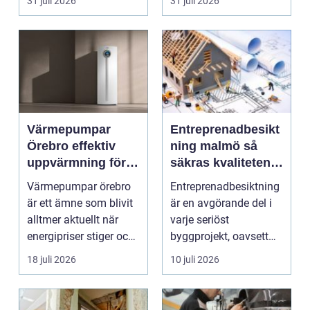
31 juli 2026
31 juli 2026
smu...
Värmepumpar
Entreprenadbesikt
Örebro effektiv
ning malmö så
uppvärmning för
säkras kvaliteten i
hus och
byggprojekt
Värmepumpar örebro
Entreprenadbesiktning
fastigheter
är ett ämne som blivit
är en avgörande del i
alltmer aktuellt när
varje seriöst
energipriser stiger och
byggprojekt, oavsett
fler vill sän...
om det handlar om en
18 juli 2026
10 juli 2026
...