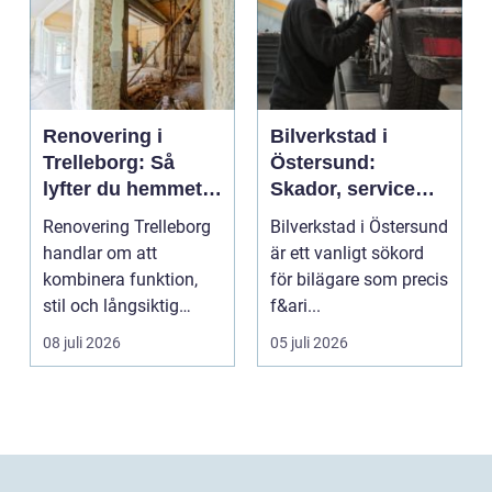
Renovering i
Bilverkstad i
Trelleborg: Så
Östersund:
lyfter du hemmet
Skador, service
på ett smart sätt
och smarta val för
Renovering Trelleborg
Bilverkstad i Östersund
din bil
handlar om att
är ett vanligt sökord
kombinera funktion,
för bilägare som precis
stil och långsiktig
f&ari...
ekonomi i samma p...
08 juli 2026
05 juli 2026