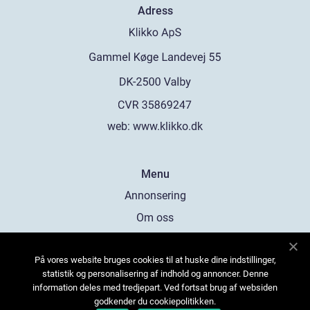
Adress
web:
www.klikko.dk
Menu
Annonsering
Om oss
Cookies
På vores website bruges cookies til at huske dine indstillinger,
Kontakta oss
statistik og personalisering af indhold og annoncer. Denne
Sitemap
information deles med tredjepart. Ved fortsat brug af websiden
godkender du cookiepolitikken.