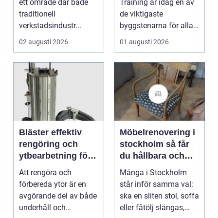
ett område där både
Training är idag en av
traditionell
de viktigaste
verkstadsindustr...
byggstenarna för alla
som vill arbet...
02 augusti 2026
01 augusti 2026
Bläster effektiv
Möbelrenovering i
rengöring och
stockholm så får
ytbearbetning för
du hållbara och
proffs och
vackra möbler
Att rengöra och
Många i Stockholm
hantverkare
förbereda ytor är en
står inför samma val:
avgörande del av både
ska en sliten stol, soffa
underhåll och
eller fåtölj slängas,