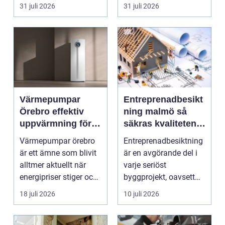
renovering. Färg, rost,
säljas billi...
31 juli 2026
31 juli 2026
smu...
Värmepumpar
Entreprenadbesikt
Örebro effektiv
ning malmö så
uppvärmning för
säkras kvaliteten i
hus och
byggprojekt
Värmepumpar örebro
Entreprenadbesiktning
fastigheter
är ett ämne som blivit
är en avgörande del i
alltmer aktuellt när
varje seriöst
energipriser stiger och
byggprojekt, oavsett
fler vill sän...
om det handlar om en
18 juli 2026
10 juli 2026
...