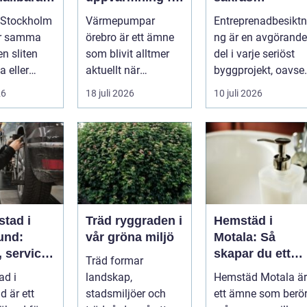
ckra
hus och
kvaliteten i
 Stockholm
Värmepumpar
Entreprenadbesiktn
fastigheter
byggprojekt
ör samma
örebro är ett ämne
ng är en avgörande
en sliten
som blivit alltmer
del i varje seriöst
a eller
aktuellt när
byggprojekt, oavset
ängas,
energipriser stiger
om det handlar om
26
18 juli 2026
10 juli 2026
i...
och fler vill sän...
en ...
stad i
Träd ryggraden i
Hemstäd i
und:
vår gröna miljö
Motala: Så
 service
skapar du ett
Träd formar
arta val
rent hem utan
ad i
landskap,
Hemstäd Motala är
bil
stress
d är ett
stadsmiljöer och
ett ämne som berö