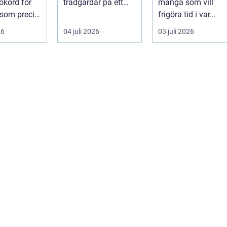
ökord för
trädgårdar på ett
många som vill
 som precis
sätt som få andra
frigöra tid i var...
växter klarar. De ger
26
04 juli 2026
03 juli 2026
sku...