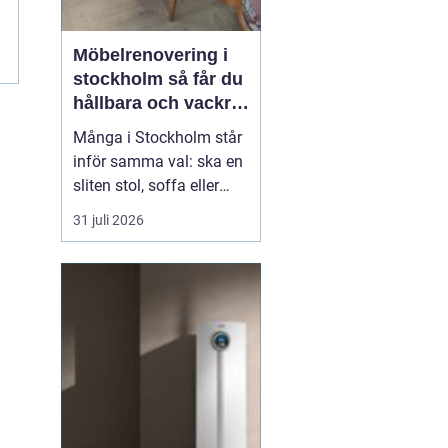
Möbelrenovering i
stockholm så får du
hållbara och vackra
möbler
Många i Stockholm står
inför samma val: ska en
sliten stol, soffa eller
fåtölj slängas, säljas
31 juli 2026
billigt eller renoveras?
Allt fler väljer att satsa
på hantverksmässig
möbelrenovering istället
för nyköp. Resultatet blir
ofta både mer personligt,
mer h...