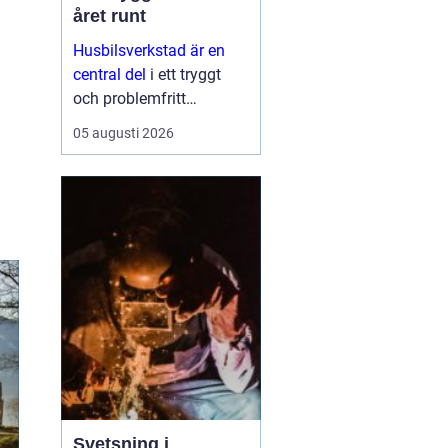
året runt
Husbilsverkstad är en
central del
i ett tryggt
och problemfritt
husbilsliv. När en husbil
05 augusti 2026
används som både
fordon och hem ...
Svetsning i