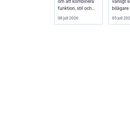
om att kombinera
vanligt s
funktion, stil och
bilägare
långsiktig ekonomi i
f&ari...
08 juli 2026
05 juli 20
samma p...