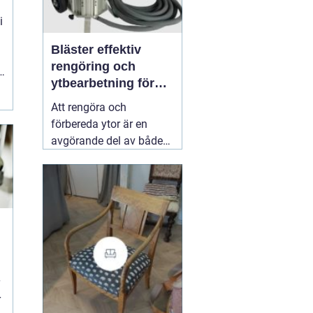
i
Bläster effektiv
rengöring och
t
ytbearbetning för
proffs och
Att rengöra och
hantverkare
förbereda ytor är en
avgörande del av både
underhåll och
renovering. Färg, rost,
smuts och gamla
beläggningar gör att
material åldras snabbare
och försämrar
slutresultatet vid
målning eller annan
behandling. Här
31 juli
r
2026