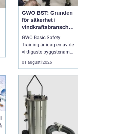
GWO BST: Grunden
för säkerhet i
vindkraftsbransche
n
GWO Basic Safety
Training är idag en av de
viktigaste byggstenarna
för alla som vill arbeta
01 augusti 2026
professionellt inom
vindkraft. Utbildningen
skapar en gemensam
säkerhetsnivå i en
bransch där jobbet ofta
sker långt frå...
i