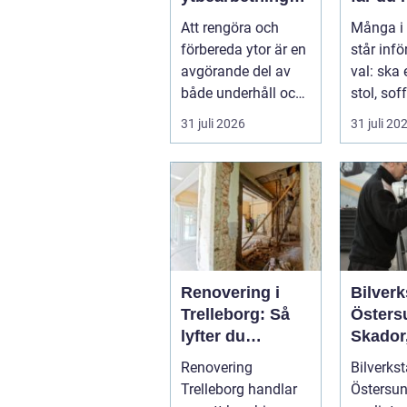
för proffs och
och va
Att rengöra och
Många i
hantverkare
möbler
förbereda ytor är en
står inf
avgörande del av
val: ska 
både underhåll och
stol, soff
renovering. Färg,
fåtölj sl
31 juli 2026
31 juli 20
rost, smu...
säljas bill
Renovering i
Bilverk
Trelleborg: Så
Östers
lyfter du
Skador,
hemmet på ett
och sm
Renovering
Bilverkst
smart sätt
för din 
Trelleborg handlar
Östersun