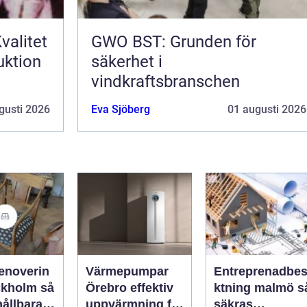
valitet
GWO BST: Grunden för
uktion
säkerhet i
vindkraftsbranschen
gusti 2026
Eva Sjöberg
01 augusti 2026
enoverin
Värmepumpar
Entreprenadbes
kholm så
Örebro effektiv
ktning malmö så
hållbara
uppvärmning för
säkras