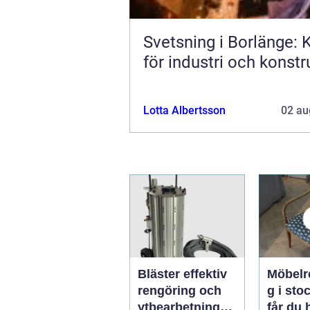
Svetsning i Borlänge: K
för industri och konstr
Lotta Albertsson
02 au
Bläster effektiv
Möbelr
rengöring och
g i stoc
ytbearbetning
får du 