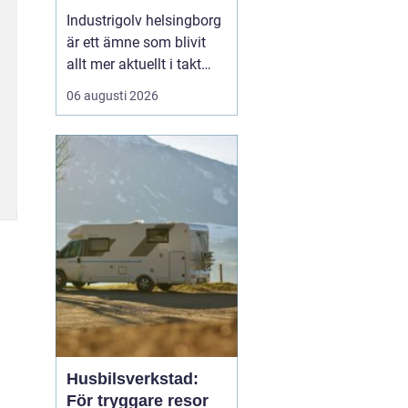
belastning och tuffa
Industrigolv helsingborg
krav
är ett ämne som blivit
allt mer aktuellt i takt
med att fler
06 augusti 2026
verksamheter söker
hållbara, säkra och
lättskötta golvlösningar.
I moderna
produktionsmiljöer
behöver golvet vara mer
än bara en slityta. Golvet
ska tåla tung trafi...
Husbilsverkstad:
För tryggare resor