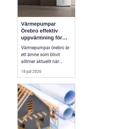
Värmepumpar
Örebro effektiv
uppvärmning för
hus och fastigheter
Värmepumpar örebro är
ett ämne som blivit
alltmer aktuellt när
energipriser stiger och
18 juli 2026
fler vill sänka sina
driftskostnader
samtidigt som
klimatpåverkan minskar.
Många villaägare och
fastighetsägare i
regionen tittar på hur de
kan byta från direktver...