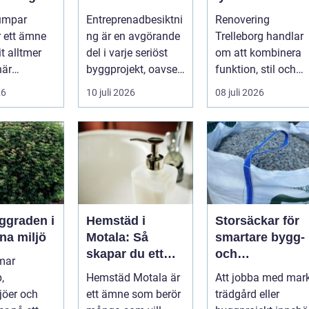
h
kvaliteten i
hemmet på ett
umpar
Entreprenadbesiktni
Renovering
eter
byggprojekt
smart sätt
r ett ämne
ng är en avgörande
Trelleborg handlar
t alltmer
del i varje seriöst
om att kombinera
när
byggprojekt, oavsett
funktion, stil och
ser stiger
om det handlar om
långsiktig ekonomi 
26
10 juli 2026
08 juli 2026
ill sän...
en ...
samma p...
Hemstäd i
Storsäckar för
na miljö
Motala: Så
smartare bygg-
skapar du ett
och
mar
rent hem utan
trädgårdsprojek
,
Hemstäd Motala är
Att jobba med mark
stress
jöer och
ett ämne som berör
trädgård eller