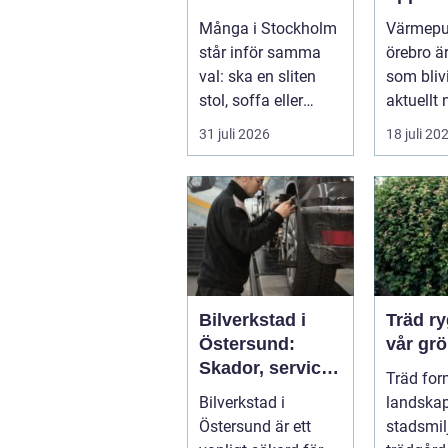
och vackra
hus oc
Många i Stockholm
Värmep
möbler
fastigh
står inför samma
örebro ä
val: ska en sliten
som blivi
stol, soffa eller
aktuellt 
fåtölj slängas,
energipri
31 juli 2026
18 juli 20
säljas billi...
och fler v
Bilverkstad i
Träd ryggraden i
Östersund:
vår grö
Skador, service
Träd for
och smarta val
Bilverkstad i
landskap
för din bil
Östersund är ett
stadsmil