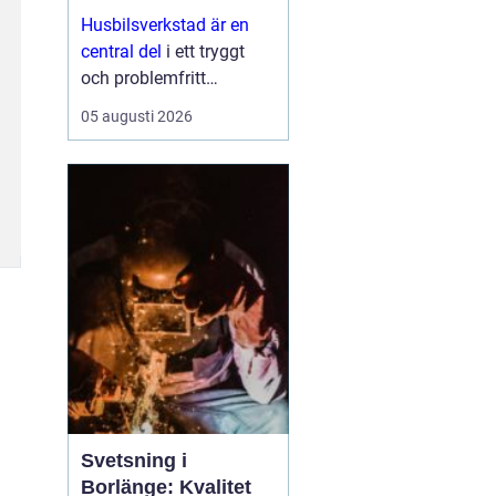
Husbilsverkstad är en
central del
i ett tryggt
och problemfritt
husbilsliv. När en husbil
05 augusti 2026
används som både
fordon och hem ...
Svetsning i
Borlänge: Kvalitet