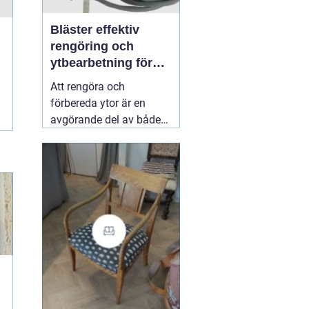
Bläster effektiv
rengöring och
ytbearbetning för
proffs och
Att rengöra och
hantverkare
förbereda ytor är en
avgörande del av både
underhåll och
renovering. Färg, rost,
smuts och gamla
beläggningar gör att
material åldras snabbare
och försämrar
slutresultatet vid
målning eller annan
behandling. Här
31 juli
2026