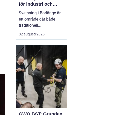
för industri och
konstruktion
Svetsning i Borlänge är
ett område där både
traditionell
verkstadsindustri och
02 augusti 2026
moderna
konstruktionsprojekt
möts. I takt med att
kraven på hållbara
lösningar och hög
produktionssäkerhet ö...
GWO BST: Grunden