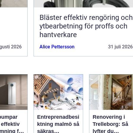
Bläster effektiv rengöring och
ytbearbetning för proffs och
hantverkare
gusti 2026
Alice Pettersson
31 juli 2026
pumpar
Entreprenadbesi
Renovering i
v
ktning malmö så
Trelleborg: Så
mning för
säkras
lyfter du