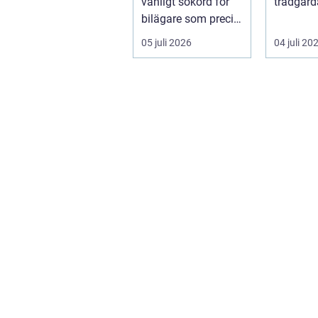
vanligt sökord för
trädgård
bilägare som precis
sätt som
f&ari...
växter kl
05 juli 2026
04 juli 20
sku...