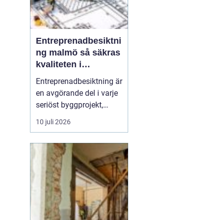
Entreprenadbesiktni
ng malmö så säkras
kvaliteten i
byggprojekt
Entreprenadbesiktning är
en avgörande del i varje
seriöst byggprojekt,
oavsett om det handlar
10 juli 2026
om en mindre
villarenovering eller en
större
bostadsrättsförening
som byggs om. Syftet är
att få en oberoende och
professionell granskning
av entreprenaden ...