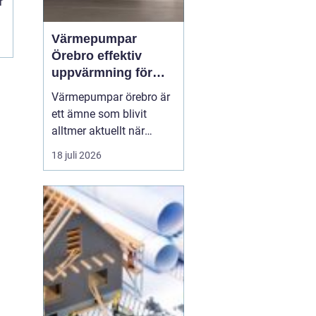
r
Värmepumpar
Örebro effektiv
uppvärmning för
hus och fastigheter
Värmepumpar örebro är
ett ämne som blivit
alltmer aktuellt när
energipriser stiger och
18 juli 2026
fler vill sänka sina
driftskostnader
samtidigt som
klimatpåverkan minskar.
Många villaägare och
fastighetsägare i
regionen tittar på hur de
kan byta från direktver...