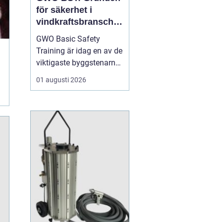
för säkerhet i
vindkraftsbransche
n
GWO Basic Safety
Training är idag en av de
viktigaste byggstenarna
för alla som vill arbeta
01 augusti 2026
professionellt inom
vindkraft. Utbildningen
skapar en gemensam
säkerhetsnivå i en
bransch där jobbet ofta
sker långt frå...