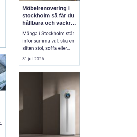
Möbelrenovering i
stockholm så får du
hållbara och vackra
möbler
Många i Stockholm står
i
inför samma val: ska en
sliten stol, soffa eller
fåtölj slängas, säljas
31 juli 2026
billigt eller renoveras?
Allt fler väljer att satsa
på hantverksmässig
möbelrenovering istället
för nyköp. Resultatet blir
ofta både mer personligt,
mer h...
t
,