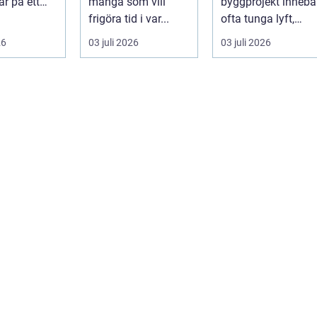
ar på ett
många som vill
byggprojekt innebä
 få andra
frigöra tid i var...
ofta tunga lyft,
arar. De ger
mycket logis...
26
03 juli 2026
03 juli 2026