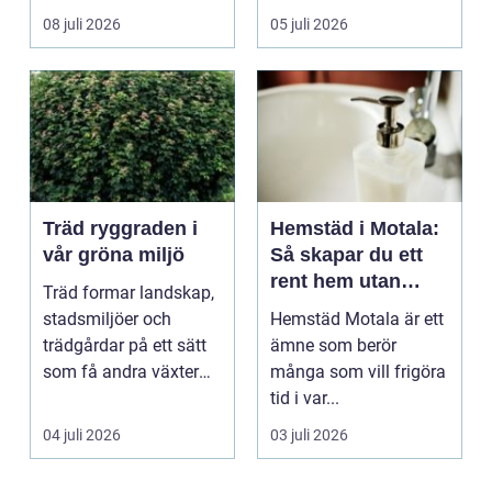
ekonomi i samma p...
08 juli 2026
05 juli 2026
Träd ryggraden i
Hemstäd i Motala:
vår gröna miljö
Så skapar du ett
rent hem utan
Träd formar landskap,
stress
stadsmiljöer och
Hemstäd Motala är ett
trädgårdar på ett sätt
ämne som berör
som få andra växter
många som vill frigöra
klarar. De ger sku...
tid i var...
04 juli 2026
03 juli 2026