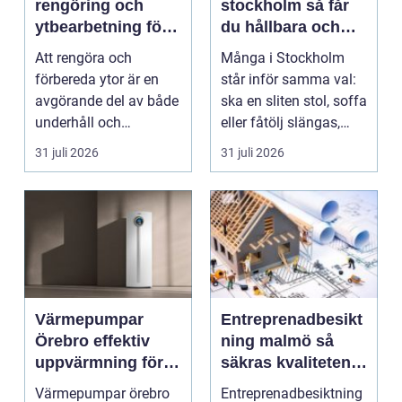
rengöring och
stockholm så får
ytbearbetning för
du hållbara och
proffs och
vackra möbler
Att rengöra och
Många i Stockholm
hantverkare
förbereda ytor är en
står inför samma val:
avgörande del av både
ska en sliten stol, soffa
underhåll och
eller fåtölj slängas,
renovering. Färg, rost,
säljas billi...
31 juli 2026
31 juli 2026
smu...
Värmepumpar
Entreprenadbesikt
Örebro effektiv
ning malmö så
uppvärmning för
säkras kvaliteten i
hus och
byggprojekt
Värmepumpar örebro
Entreprenadbesiktning