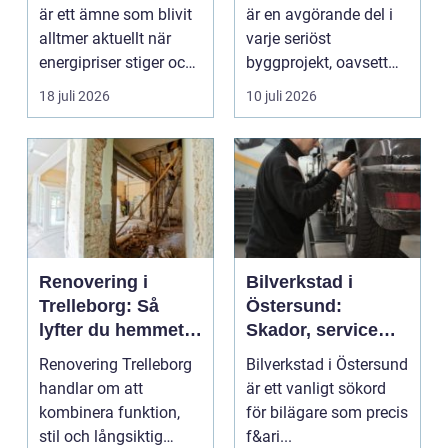
fastigheter
är ett ämne som blivit
är en avgörande del i
alltmer aktuellt när
varje seriöst
energipriser stiger och
byggprojekt, oavsett
fler vill sän...
om det handlar om en
18 juli 2026
10 juli 2026
...
Renovering i
Bilverkstad i
Trelleborg: Så
Östersund:
lyfter du hemmet
Skador, service
på ett smart sätt
och smarta val för
Renovering Trelleborg
Bilverkstad i Östersund
din bil
handlar om att
är ett vanligt sökord
kombinera funktion,
för bilägare som precis
stil och långsiktig
f&ari...