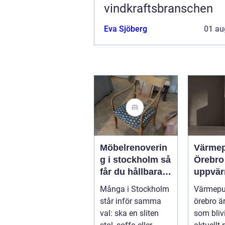
vindkraftsbranschen
Eva Sjöberg
01 au
Möbelrenoverin
Värme
g i stockholm så
Örebro effekti
får du hållbara
uppvär
och vackra
hus oc
Många i Stockholm
Värmep
möbler
fastigh
står inför samma
örebro ä
val: ska en sliten
som blivi