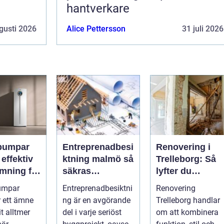
hantverkare
gusti 2026
Alice Pettersson
31 juli 2026
pumpar
Entreprenadbesi
Renovering i
v
ktning malmö så
Trelleborg: Så
mning för
säkras
lyfter du
h
kvaliteten i
hemmet på ett
umpar
Entreprenadbesiktni
Renovering
eter
byggprojekt
smart sätt
r ett ämne
ng är en avgörande
Trelleborg handlar
t alltmer
del i varje seriöst
om att kombinera