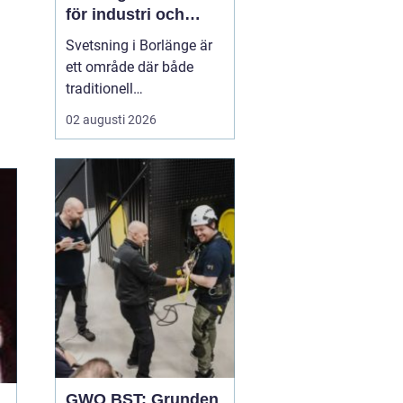
för industri och
konstruktion
Svetsning i Borlänge är
ett område där både
traditionell
verkstadsindustri och
02 augusti 2026
moderna
konstruktionsprojekt
möts. I takt med att
kraven på hållbara
lösningar och hög
produktionssäkerhet ö...
GWO BST: Grunden