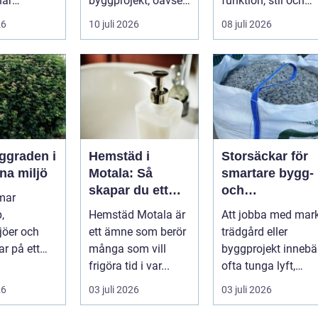
när
byggprojekt, oavsett
funktion, stil och
ser stiger
om det handlar om
långsiktig ekonomi 
26
10 juli 2026
08 juli 2026
ill sän...
en ...
samma p...
Hemstäd i
Storsäckar för
na miljö
Motala: Så
smartare bygg-
skapar du ett
och
mar
rent hem utan
trädgårdsprojek
,
Hemstäd Motala är
Att jobba med mark
stress
jöer och
ett ämne som berör
trädgård eller
ar på ett
många som vill
byggprojekt innebä
 få andra
frigöra tid i var...
ofta tunga lyft,
arar. De ger
mycket logis...
26
03 juli 2026
03 juli 2026