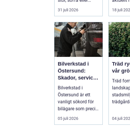
stol, soffa eller
aktuellt 
fåtölj slängas,
energipri
31 juli 2026
18 juli 20
säljas billi...
och fler v
Bilverkstad i
Träd ryggraden i
Östersund:
vår grö
Skador, service
Träd for
och smarta val
Bilverkstad i
landskap
för din bil
Östersund är ett
stadsmil
vanligt sökord för
trädgård
bilägare som precis
sätt som
f&ari...
växter kl
05 juli 2026
04 juli 20
sku...