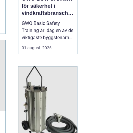
för säkerhet i
vindkraftsbransche
n
GWO Basic Safety
Training är idag en av de
viktigaste byggstenarna
för alla som vill arbeta
01 augusti 2026
professionellt inom
vindkraft. Utbildningen
skapar en gemensam
säkerhetsnivå i en
bransch där jobbet ofta
sker långt frå...