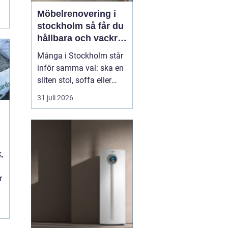
i
Möbelrenovering i
stockholm så får du
hållbara och vackra
möbler
Många i Stockholm står
inför samma val: ska en
sliten stol, soffa eller
fåtölj slängas, säljas
31 juli 2026
billigt eller renoveras?
Allt fler väljer att satsa
på hantverksmässig
möbelrenovering istället
t
för nyköp. Resultatet blir
,
ofta både mer personligt,
mer h...
r