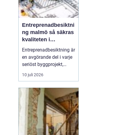
Entreprenadbesiktni
ng malmö så säkras
kvaliteten i
byggprojekt
Entreprenadbesiktning är
en avgörande del i varje
seriöst byggprojekt,
oavsett om det handlar
10 juli 2026
om en mindre
villarenovering eller en
större
bostadsrättsförening
som byggs om. Syftet är
att få en oberoende och
professionell granskning
av entreprenaden ...