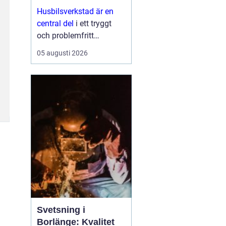
Husbilsverkstad är en
central del
i ett tryggt
och problemfritt
husbilsliv. När en husbil
05 augusti 2026
används som både
fordon och hem ...
Svetsning i
Borlänge: Kvalitet