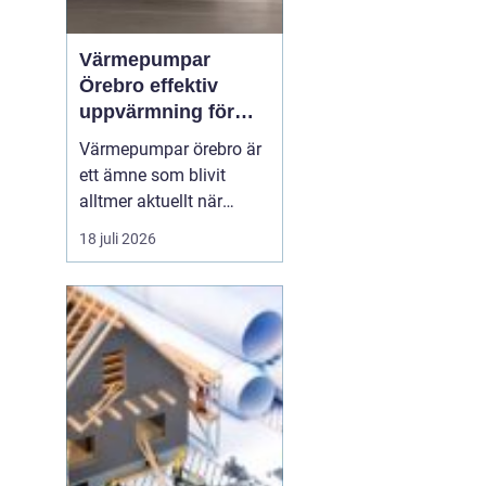
Värmepumpar
Örebro effektiv
uppvärmning för
hus och fastigheter
Värmepumpar örebro är
ett ämne som blivit
alltmer aktuellt när
energipriser stiger och
18 juli 2026
fler vill sänka sina
driftskostnader
samtidigt som
klimatpåverkan minskar.
Många villaägare och
fastighetsägare i
regionen tittar på hur de
kan byta från direktver...