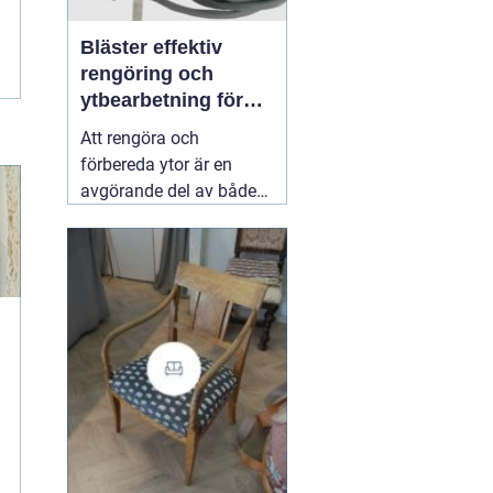
Bläster effektiv
rengöring och
ytbearbetning för
proffs och
Att rengöra och
hantverkare
förbereda ytor är en
avgörande del av både
underhåll och
renovering. Färg, rost,
smuts och gamla
beläggningar gör att
material åldras snabbare
och försämrar
slutresultatet vid
målning eller annan
behandling. Här
31 juli
2026