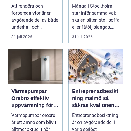
proffs och
vackra möbler
Att rengöra och
Många i Stockholm
hantverkare
förbereda ytor är en
står inför samma val:
avgörande del av både
ska en sliten stol, soffa
underhåll och
eller fåtölj slängas,
renovering. Färg, rost,
säljas billi...
31 juli 2026
31 juli 2026
smu...
Värmepumpar
Entreprenadbesikt
Örebro effektiv
ning malmö så
uppvärmning för
säkras kvaliteten i
hus och
byggprojekt
Värmepumpar örebro
Entreprenadbesiktning
fastigheter
är ett ämne som blivit
är en avgörande del i
alltmer aktuellt när
varje seriöst