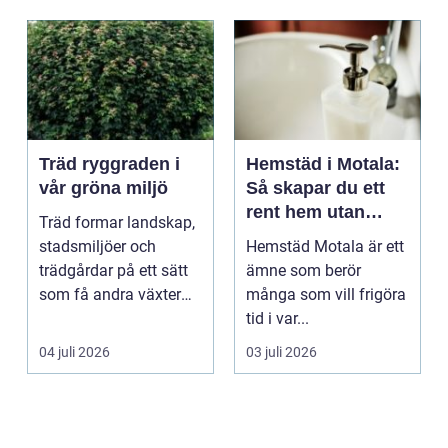
Träd ryggraden i
Hemstäd i Motala:
vår gröna miljö
Så skapar du ett
rent hem utan
Träd formar landskap,
stress
stadsmiljöer och
Hemstäd Motala är ett
trädgårdar på ett sätt
ämne som berör
som få andra växter
många som vill frigöra
klarar. De ger sku...
tid i var...
04 juli 2026
03 juli 2026