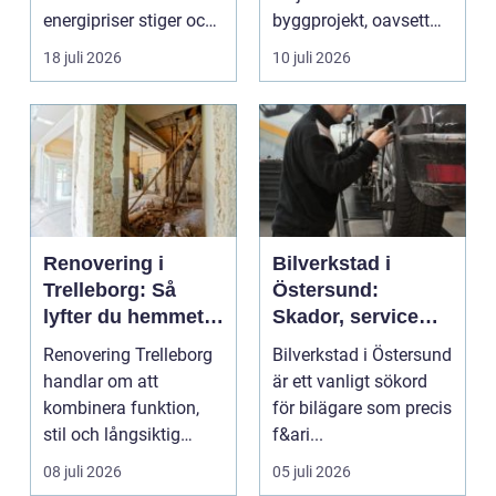
energipriser stiger och
byggprojekt, oavsett
fler vill sän...
om det handlar om en
18 juli 2026
10 juli 2026
...
Renovering i
Bilverkstad i
Trelleborg: Så
Östersund:
lyfter du hemmet
Skador, service
på ett smart sätt
och smarta val för
Renovering Trelleborg
Bilverkstad i Östersund
din bil
handlar om att
är ett vanligt sökord
kombinera funktion,
för bilägare som precis
stil och långsiktig
f&ari...
ekonomi i samma p...
08 juli 2026
05 juli 2026