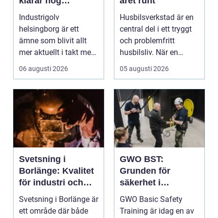
klarar hög
året runt
belastning och
Industrigolv
Husbilsverkstad är en
tuffa krav
helsingborg är ett
central del i ett tryggt
ämne som blivit allt
och problemfritt
mer aktuellt i takt med
husbilsliv. När en
att fler verksamheter
husbil ...
06 augusti 2026
05 augusti 2026
s...
Svetsning i
GWO BST:
Borlänge: Kvalitet
Grunden för
för industri och
säkerhet i
konstruktion
vindkraftsbransch
Svetsning i Borlänge är
GWO Basic Safety
en
ett område där både
Training är idag en av