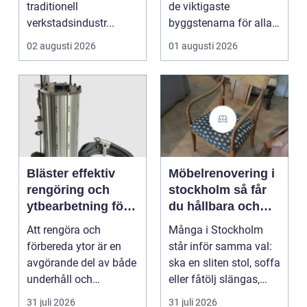
traditionell
de viktigaste
verkstadsindustr...
byggstenarna för alla
som vill arbet...
02 augusti 2026
01 augusti 2026
Bläster effektiv
Möbelrenovering i
rengöring och
stockholm så får
ytbearbetning för
du hållbara och
proffs och
vackra möbler
Att rengöra och
Många i Stockholm
hantverkare
förbereda ytor är en
står inför samma val:
avgörande del av både
ska en sliten stol, soffa
underhåll och
eller fåtölj slängas,
renovering. Färg, rost,
säljas billi...
31 juli 2026
31 juli 2026