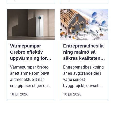
smu...
Värmepumpar
Entreprenadbesikt
Örebro effektiv
ning malmö så
uppvärmning för
säkras kvaliteten i
hus och
byggprojekt
Värmepumpar örebro
Entreprenadbesiktning
fastigheter
är ett ämne som blivit
är en avgörande del i
alltmer aktuellt när
varje seriöst
energipriser stiger och
byggprojekt, oavsett
fler vill sän...
om det handlar om en
18 juli 2026
10 juli 2026
...