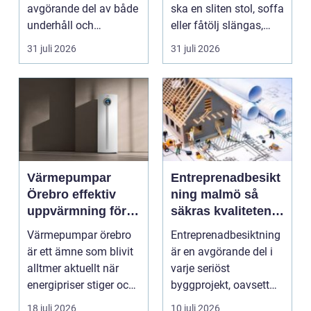
avgörande del av både
ska en sliten stol, soffa
underhåll och
eller fåtölj slängas,
renovering. Färg, rost,
säljas billi...
31 juli 2026
31 juli 2026
smu...
Värmepumpar
Entreprenadbesikt
Örebro effektiv
ning malmö så
uppvärmning för
säkras kvaliteten i
hus och
byggprojekt
Värmepumpar örebro
Entreprenadbesiktning
fastigheter
är ett ämne som blivit
är en avgörande del i
alltmer aktuellt när
varje seriöst
energipriser stiger och
byggprojekt, oavsett
fler vill sän...
om det handlar om en
18 juli 2026
10 juli 2026