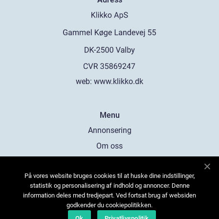
web:
www.klikko.dk
Menu
Annonsering
Om oss
Cookies
På vores website bruges cookies til at huske dine indstillinger,
Kontakta oss
statistik og personalisering af indhold og annoncer. Denne
Sitemap
information deles med tredjepart. Ved fortsat brug af websiden
godkender du cookiepolitikken.
Ok
Privatlivspolitik