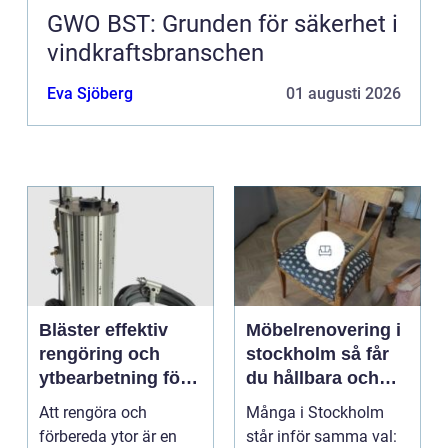
GWO BST: Grunden för säkerhet i
vindkraftsbranschen
Eva Sjöberg
01 augusti 2026
Bläster effektiv
Möbelrenovering i
rengöring och
stockholm så får
ytbearbetning för
du hållbara och
proffs och
vackra möbler
Att rengöra och
Många i Stockholm
hantverkare
förbereda ytor är en
står inför samma val: