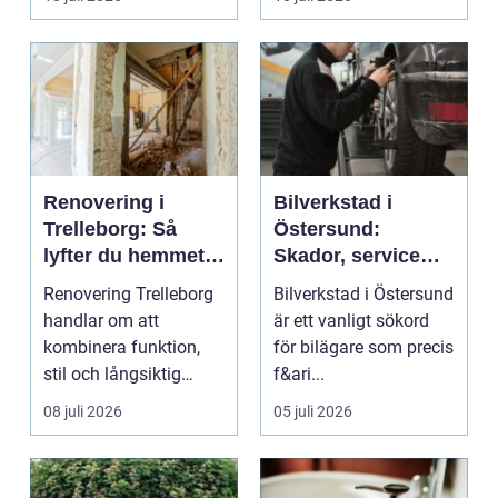
...
Renovering i
Bilverkstad i
Trelleborg: Så
Östersund:
lyfter du hemmet
Skador, service
på ett smart sätt
och smarta val för
Renovering Trelleborg
Bilverkstad i Östersund
din bil
handlar om att
är ett vanligt sökord
kombinera funktion,
för bilägare som precis
stil och långsiktig
f&ari...
ekonomi i samma p...
08 juli 2026
05 juli 2026