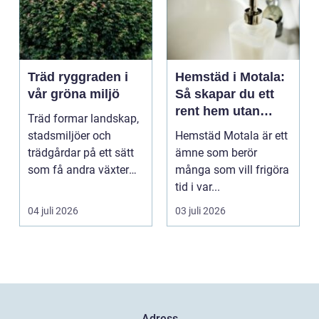
Träd ryggraden i
Hemstäd i Motala:
vår gröna miljö
Så skapar du ett
rent hem utan
Träd formar landskap,
stress
stadsmiljöer och
Hemstäd Motala är ett
trädgårdar på ett sätt
ämne som berör
som få andra växter
många som vill frigöra
klarar. De ger sku...
tid i var...
04 juli 2026
03 juli 2026
Adress