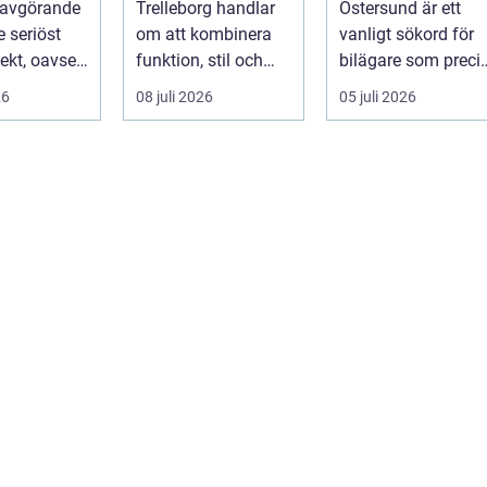
 avgörande
Trelleborg handlar
Östersund är ett
je seriöst
om att kombinera
vanligt sökord för
ekt, oavsett
funktion, stil och
bilägare som preci
handlar om
långsiktig ekonomi i
f&ari...
26
08 juli 2026
05 juli 2026
samma p...