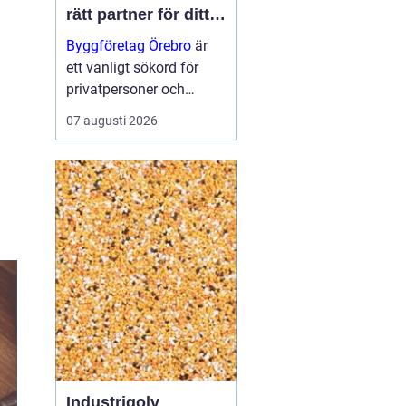
rätt partner för ditt
projekt
Byggföretag Örebro
är
ett vanligt sökord för
privatpersoner och
företag som planerar att
07 augusti 2026
bygga nytt, renovera eller
skapa mer yta runt
huset. Många vill ha en
trygg by...
Industrigolv