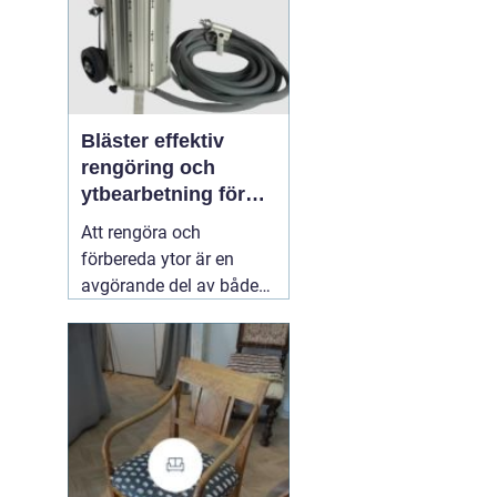
Bläster effektiv
rengöring och
ytbearbetning för
proffs och
Att rengöra och
hantverkare
förbereda ytor är en
avgörande del av både
underhåll och
renovering. Färg, rost,
smuts och gamla
beläggningar gör att
material åldras snabbare
och försämrar
slutresultatet vid