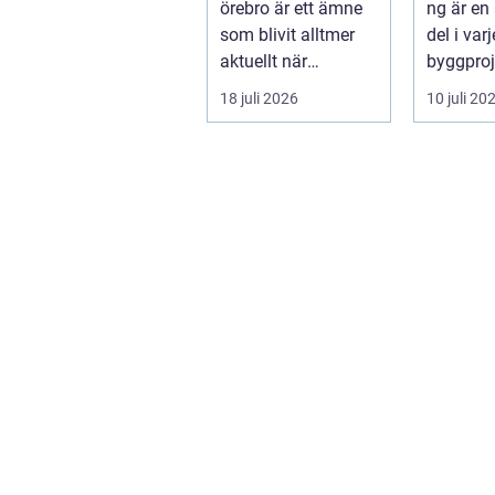
örebro är ett ämne
ng är en
som blivit alltmer
del i var
aktuellt när
byggproj
energipriser stiger
om det 
18 juli 2026
10 juli 20
och fler vill sän...
en ...