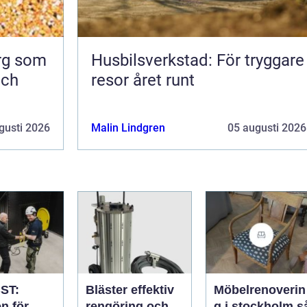
org som
Husbilsverkstad: För tryggare
och
resor året runt
gusti 2026
Malin Lindgren
05 augusti 2026
ST:
Bläster effektiv
Möbelrenoverin
n för
rengöring och
g i stockholm så