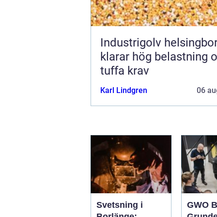
Industrigolv helsingb
klarar hög belastning 
tuffa krav
Karl Lindgren
06 au
Svetsning i
GWO B
Borlänge:
Grunde