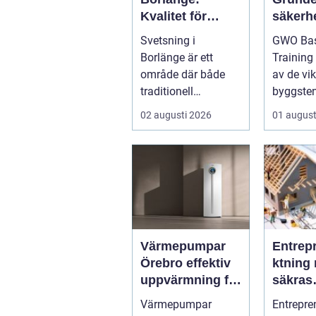
Kvalitet för
säkerhe
industri och
vindkr
Svetsning i
GWO Bas
konstruktion
chen
Borlänge är ett
Training
område där både
av de vik
traditionell
byggsten
verkstadsindustr...
alla som 
02 augusti 2026
01 august
Värmepumpar
Entrep
Örebro effektiv
ktning 
uppvärmning för
säkras
hus och
kvalitet
Värmepumpar
Entrepre
fastigheter
byggpr