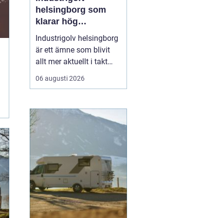
helsingborg som
klarar hög
belastning och tuffa
Industrigolv helsingborg
krav
är ett ämne som blivit
allt mer aktuellt i takt
med att fler
06 augusti 2026
verksamheter söker
hållbara, säkra och
lättskötta golvlösningar.
I moderna
produktionsmiljöer
behöver golvet vara mer
än bara en slityta. Golvet
ska tåla tung trafi...