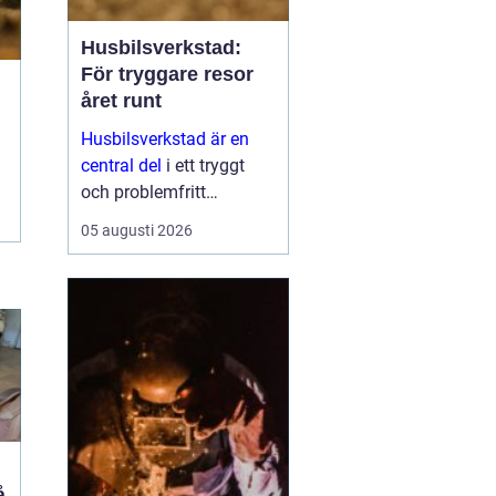
Husbilsverkstad:
För tryggare resor
året runt
Husbilsverkstad är en
central del
i ett tryggt
och problemfritt
husbilsliv. När en husbil
05 augusti 2026
används som både
fordon och hem ...