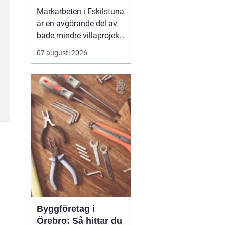
Markarbeten i Eskilstuna
är en avgörande del av
både mindre villaprojekt
och större
07 augusti 2026
byggsatsningar, och rätt
utförda arbeten skapar
en stabil grund för allt
som ska byggas
ovanpå. När marken
förbere...
Byggföretag i
Örebro: Så hittar du