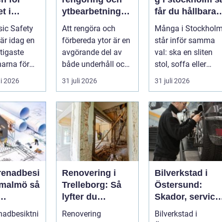
t i
ytbearbetning
får du hållbara
aftsbrans
för proffs och
och vackra
ic Safety
Att rengöra och
Många i Stockhol
hantverkare
möbler
 är idag en
förbereda ytor är en
står inför samma
tigaste
avgörande del av
val: ska en sliten
arna för
både underhåll och
stol, soffa eller
vill arbet...
renovering. Färg,
fåtölj slängas,
i 2026
31 juli 2026
31 juli 2026
rost, smu...
säljas billi...
renadbesi
Renovering i
Bilverkstad i
malmö så
Trelleborg: Så
Östersund:
lyfter du
Skador, service
en i
hemmet på ett
och smarta val
nadbesiktni
Renovering
Bilverkstad i
ojekt
smart sätt
för din bil