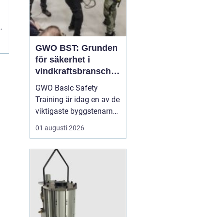
s
GWO BST: Grunden
för säkerhet i
vindkraftsbransche
n
GWO Basic Safety
Training är idag en av de
viktigaste byggstenarna
för alla som vill arbeta
01 augusti 2026
professionellt inom
vindkraft. Utbildningen
skapar en gemensam
säkerhetsnivå i en
bransch där jobbet ofta
sker långt frå...