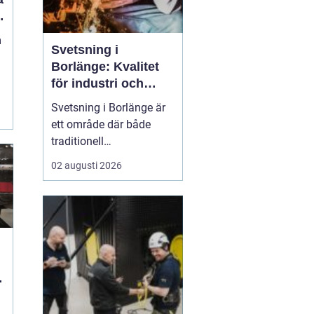
m
Svetsning i
Borlänge: Kvalitet
för industri och
konstruktion
Svetsning i Borlänge är
ett område där både
traditionell
verkstadsindustri och
02 augusti 2026
moderna
konstruktionsprojekt
möts. I takt med att
kraven på hållbara
lösningar och hög
produktionssäkerhet ö...