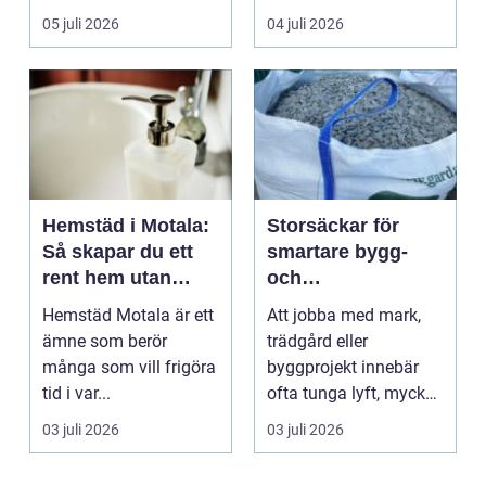
05 juli 2026
04 juli 2026
Hemstäd i Motala:
Storsäckar för
Så skapar du ett
smartare bygg-
rent hem utan
och
stress
trädgårdsprojekt
Hemstäd Motala är ett
Att jobba med mark,
ämne som berör
trädgård eller
många som vill frigöra
byggprojekt innebär
tid i var...
ofta tunga lyft, mycket
logis...
03 juli 2026
03 juli 2026