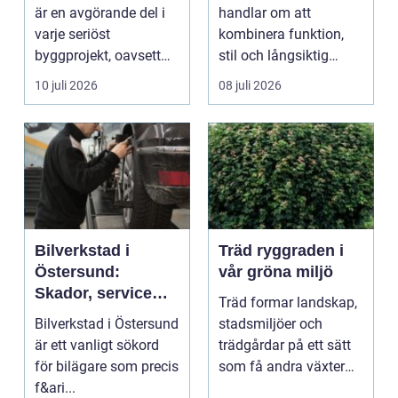
är en avgörande del i
handlar om att
varje seriöst
kombinera funktion,
byggprojekt, oavsett
stil och långsiktig
om det handlar om en
ekonomi i samma p...
10 juli 2026
08 juli 2026
...
Bilverkstad i
Träd ryggraden i
Östersund:
vår gröna miljö
Skador, service
Träd formar landskap,
och smarta val för
Bilverkstad i Östersund
stadsmiljöer och
din bil
är ett vanligt sökord
trädgårdar på ett sätt
för bilägare som precis
som få andra växter
f&ari...
klarar. De ger sku...