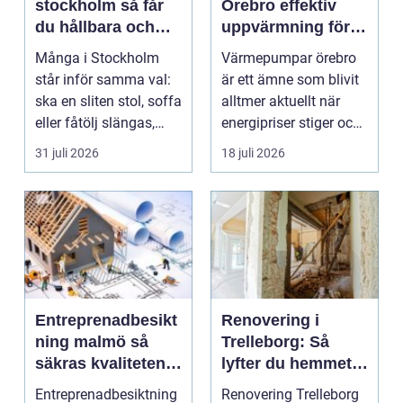
stockholm så får
Örebro effektiv
du hållbara och
uppvärmning för
vackra möbler
hus och
Många i Stockholm
Värmepumpar örebro
fastigheter
står inför samma val:
är ett ämne som blivit
ska en sliten stol, soffa
alltmer aktuellt när
eller fåtölj slängas,
energipriser stiger och
säljas billi...
fler vill sän...
31 juli 2026
18 juli 2026
Entreprenadbesikt
Renovering i
ning malmö så
Trelleborg: Så
säkras kvaliteten i
lyfter du hemmet
byggprojekt
på ett smart sätt
Entreprenadbesiktning
Renovering Trelleborg