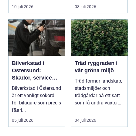
om det handlar om en
ekonomi i samma p...
10 juli 2026
08 juli 2026
...
Bilverkstad i
Träd ryggraden i
Östersund:
vår gröna miljö
Skador, service
Träd formar landskap,
och smarta val för
Bilverkstad i Östersund
stadsmiljöer och
din bil
är ett vanligt sökord
trädgårdar på ett sätt
för bilägare som precis
som få andra växter
f&ari...
klarar. De ger sku...
05 juli 2026
04 juli 2026