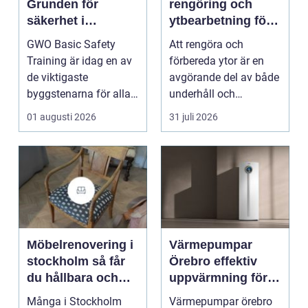
Grunden för
rengöring och
säkerhet i
ytbearbetning för
vindkraftsbransch
proffs och
GWO Basic Safety
Att rengöra och
en
hantverkare
Training är idag en av
förbereda ytor är en
de viktigaste
avgörande del av både
byggstenarna för alla
underhåll och
som vill arbet...
renovering. Färg, rost,
01 augusti 2026
31 juli 2026
smu...
Möbelrenovering i
Värmepumpar
stockholm så får
Örebro effektiv
du hållbara och
uppvärmning för
vackra möbler
hus och
Många i Stockholm
Värmepumpar örebro