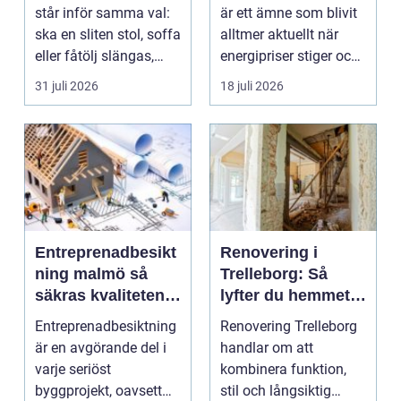
fastigheter
står inför samma val:
är ett ämne som blivit
ska en sliten stol, soffa
alltmer aktuellt när
eller fåtölj slängas,
energipriser stiger och
säljas billi...
fler vill sän...
31 juli 2026
18 juli 2026
Entreprenadbesikt
Renovering i
ning malmö så
Trelleborg: Så
säkras kvaliteten i
lyfter du hemmet
byggprojekt
på ett smart sätt
Entreprenadbesiktning
Renovering Trelleborg
är en avgörande del i
handlar om att
varje seriöst
kombinera funktion,
byggprojekt, oavsett
stil och långsiktig