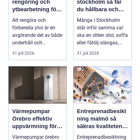
rengöring och
stockholm så får
ytbearbetning för
du hållbara och
proffs och
vackra möbler
Att rengöra och
Många i Stockholm
hantverkare
förbereda ytor är en
står inför samma val:
avgörande del av både
ska en sliten stol, soffa
underhåll och
eller fåtölj slängas,
renovering. Färg, rost,
säljas billi...
31 juli 2026
31 juli 2026
smu...
Värmepumpar
Entreprenadbesikt
Örebro effektiv
ning malmö så
uppvärmning för
säkras kvaliteten i
hus och
byggprojekt
Värmepumpar örebro
Entreprenadbesiktning