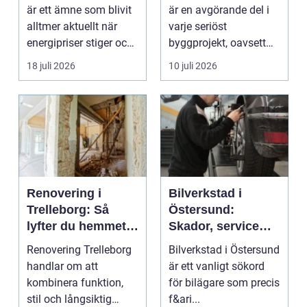
fastigheter
är ett ämne som blivit
är en avgörande del i
alltmer aktuellt när
varje seriöst
energipriser stiger och
byggprojekt, oavsett
fler vill sän...
om det handlar om en
18 juli 2026
10 juli 2026
...
Renovering i
Bilverkstad i
Trelleborg: Så
Östersund:
lyfter du hemmet
Skador, service
på ett smart sätt
och smarta val för
Renovering Trelleborg
Bilverkstad i Östersund
din bil
handlar om att
är ett vanligt sökord
kombinera funktion,
för bilägare som precis
stil och långsiktig
f&ari...