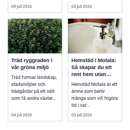
ekonomi i samma p...
08 juli 2026
05 juli 2026
Träd ryggraden i
Hemstäd i Motala:
vår gröna miljö
Så skapar du ett
rent hem utan
Träd formar landskap,
stress
stadsmiljöer och
Hemstäd Motala är ett
trädgårdar på ett sätt
ämne som berör
som få andra växter
många som vill frigöra
klarar. De ger sku...
tid i var...
04 juli 2026
03 juli 2026