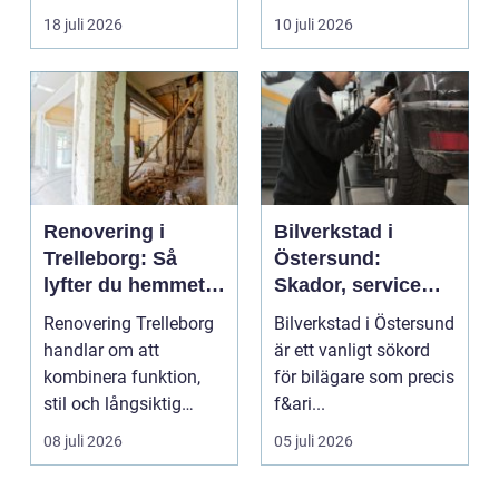
fler vill sän...
om det handlar om en
18 juli 2026
10 juli 2026
...
Renovering i
Bilverkstad i
Trelleborg: Så
Östersund:
lyfter du hemmet
Skador, service
på ett smart sätt
och smarta val för
Renovering Trelleborg
Bilverkstad i Östersund
din bil
handlar om att
är ett vanligt sökord
kombinera funktion,
för bilägare som precis
stil och långsiktig
f&ari...
ekonomi i samma p...
08 juli 2026
05 juli 2026