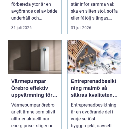
hantverkare
förbereda ytor är en
står inför samma val:
avgörande del av både
ska en sliten stol, soffa
underhåll och
eller fåtölj slängas,
renovering. Färg, rost,
säljas billi...
31 juli 2026
31 juli 2026
smu...
Värmepumpar
Entreprenadbesikt
Örebro effektiv
ning malmö så
uppvärmning för
säkras kvaliteten i
hus och
byggprojekt
Värmepumpar örebro
Entreprenadbesiktning
fastigheter
är ett ämne som blivit
är en avgörande del i
alltmer aktuellt när
varje seriöst
energipriser stiger och
byggprojekt, oavsett