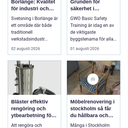
Borlänge: Kvalitet
Grunden för
för industri och
säkerhet i
konstruktion
vindkraftsbransch
Svetsning i Borlänge är
GWO Basic Safety
en
ett område där både
Training är idag en av
traditionell
de viktigaste
verkstadsindustr...
byggstenarna för alla
som vill arbet...
02 augusti 2026
01 augusti 2026
Bläster effektiv
Möbelrenovering i
rengöring och
stockholm så får
ytbearbetning för
du hållbara och
proffs och
vackra möbler
Att rengöra och
Många i Stockholm