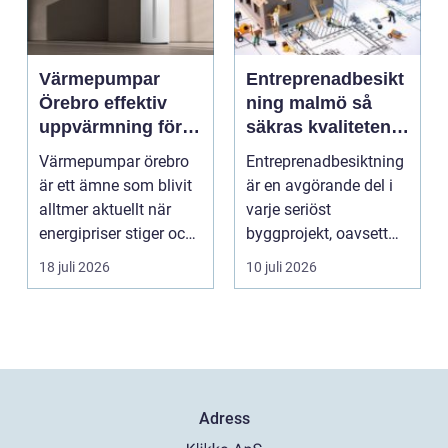
Värmepumpar
Entreprenadbesikt
Örebro effektiv
ning malmö så
uppvärmning för
säkras kvaliteten i
hus och
byggprojekt
Värmepumpar örebro
Entreprenadbesiktning
fastigheter
är ett ämne som blivit
är en avgörande del i
alltmer aktuellt när
varje seriöst
energipriser stiger och
byggprojekt, oavsett
fler vill sän...
om det handlar om en
18 juli 2026
10 juli 2026
...
Adress