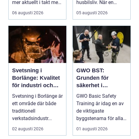
mer aktuellt i takt med
husbilsliv. När en
att fler verksamheter
husbil ...
06 augusti 2026
05 augusti 2026
s...
Svetsning i
GWO BST:
Borlänge: Kvalitet
Grunden för
för industri och
säkerhet i
konstruktion
vindkraftsbransch
Svetsning i Borlänge är
GWO Basic Safety
en
ett område där både
Training är idag en av
traditionell
de viktigaste
verkstadsindustr...
byggstenarna för alla
som vill arbet...
02 augusti 2026
01 augusti 2026