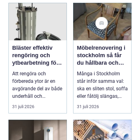
Bläster effektiv
Möbelrenovering i
rengöring och
stockholm så får
ytbearbetning för
du hållbara och
proffs och
vackra möbler
Att rengöra och
Många i Stockholm
hantverkare
förbereda ytor är en
står inför samma val:
avgörande del av både
ska en sliten stol, soffa
underhåll och
eller fåtölj slängas,
renovering. Färg, rost,
säljas billi...
31 juli 2026
31 juli 2026
smu...