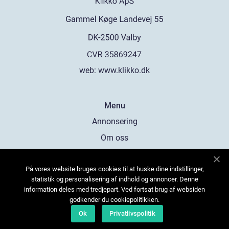
web:
www.klikko.dk
Menu
Annonsering
Om oss
Cookies
På vores website bruges cookies til at huske dine indstillinger,
Kontakta oss
statistik og personalisering af indhold og annoncer. Denne
Sitemap
information deles med tredjepart. Ved fortsat brug af websiden
godkender du cookiepolitikken.
Ok
Privatlivspolitik