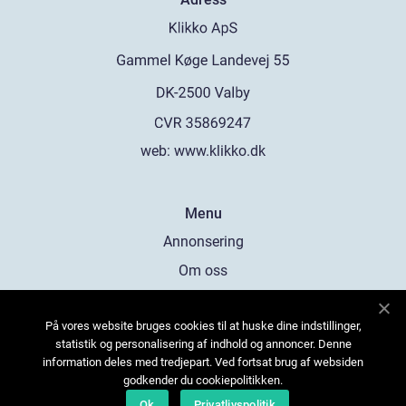
web:
www.klikko.dk
Menu
Annonsering
Om oss
Cookies
På vores website bruges cookies til at huske dine indstillinger,
Kontakta oss
statistik og personalisering af indhold og annoncer. Denne
Sitemap
information deles med tredjepart. Ved fortsat brug af websiden
godkender du cookiepolitikken.
Ok
Privatlivspolitik