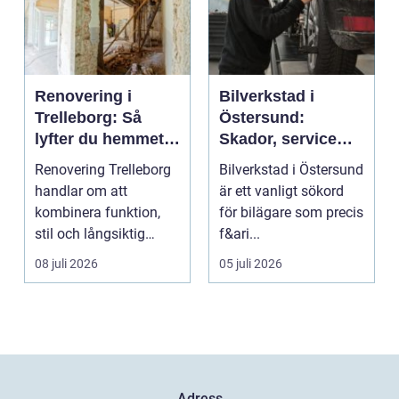
Renovering i
Bilverkstad i
Trelleborg: Så
Östersund:
lyfter du hemmet
Skador, service
på ett smart sätt
och smarta val för
Renovering Trelleborg
Bilverkstad i Östersund
din bil
handlar om att
är ett vanligt sökord
kombinera funktion,
för bilägare som precis
stil och långsiktig
f&ari...
ekonomi i samma p...
08 juli 2026
05 juli 2026
Adress