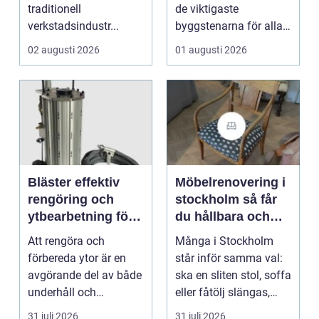
traditionell
de viktigaste
verkstadsindustr...
byggstenarna för alla
som vill arbet...
02 augusti 2026
01 augusti 2026
Bläster effektiv
Möbelrenovering i
rengöring och
stockholm så får
ytbearbetning för
du hållbara och
proffs och
vackra möbler
Att rengöra och
Många i Stockholm
hantverkare
förbereda ytor är en
står inför samma val:
avgörande del av både
ska en sliten stol, soffa
underhåll och
eller fåtölj slängas,
renovering. Färg, rost,
säljas billi...
31 juli 2026
31 juli 2026