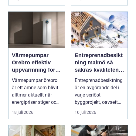
smu...
Värmepumpar
Entreprenadbesikt
Örebro effektiv
ning malmö så
uppvärmning för
säkras kvaliteten i
hus och
byggprojekt
Värmepumpar örebro
Entreprenadbesiktning
fastigheter
är ett ämne som blivit
är en avgörande del i
alltmer aktuellt när
varje seriöst
energipriser stiger och
byggprojekt, oavsett
fler vill sän...
om det handlar om en
18 juli 2026
10 juli 2026
...