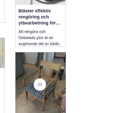
Bläster effektiv
rengöring och
ytbearbetning för
proffs och
Att rengöra och
hantverkare
förbereda ytor är en
avgörande del av både
underhåll och
renovering. Färg, rost,
smuts och gamla
beläggningar gör att
material åldras snabbare
och försämrar
slutresultatet vid
målning eller annan
behandling. Här
31 juli
2026