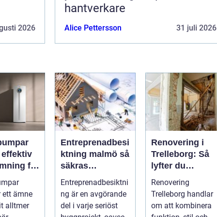
hantverkare
gusti 2026
Alice Pettersson
31 juli 2026
pumpar
Entreprenadbesi
Renovering i
v
ktning malmö så
Trelleborg: Så
mning för
säkras
lyfter du
h
kvaliteten i
hemmet på ett
umpar
Entreprenadbesiktni
Renovering
eter
byggprojekt
smart sätt
r ett ämne
ng är en avgörande
Trelleborg handlar
t alltmer
del i varje seriöst
om att kombinera