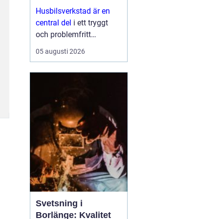
Husbilsverkstad är en
central del
i ett tryggt
och problemfritt
husbilsliv. När en husbil
05 augusti 2026
används som både
fordon och hem ...
Svetsning i
Borlänge: Kvalitet