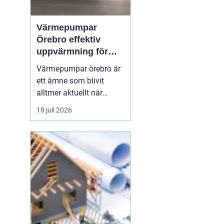
Värmepumpar
Örebro effektiv
uppvärmning för
hus och fastigheter
Värmepumpar örebro är
ett ämne som blivit
alltmer aktuellt när
energipriser stiger och
18 juli 2026
fler vill sänka sina
driftskostnader
samtidigt som
klimatpåverkan minskar.
Många villaägare och
fastighetsägare i
regionen tittar på hur de
kan byta från direktver...