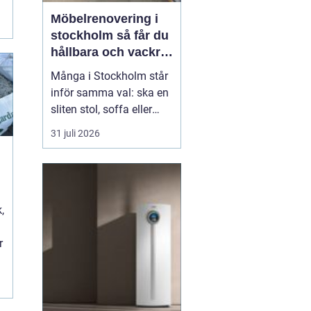
i
Möbelrenovering i
stockholm så får du
hållbara och vackra
möbler
Många i Stockholm står
inför samma val: ska en
sliten stol, soffa eller
fåtölj slängas, säljas
31 juli 2026
billigt eller renoveras?
Allt fler väljer att satsa
på hantverksmässig
möbelrenovering istället
t
för nyköp. Resultatet blir
,
ofta både mer personligt,
mer h...
r