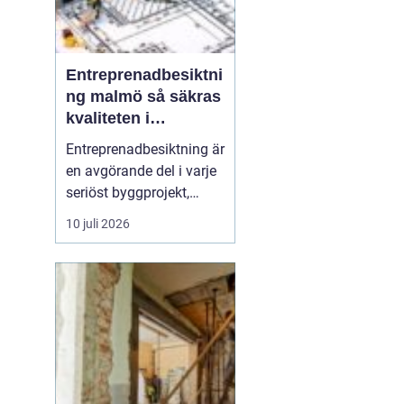
Entreprenadbesiktni
ng malmö så säkras
kvaliteten i
byggprojekt
Entreprenadbesiktning är
en avgörande del i varje
seriöst byggprojekt,
oavsett om det handlar
10 juli 2026
om en mindre
villarenovering eller en
större
bostadsrättsförening
som byggs om. Syftet är
att få en oberoende och
professionell granskning
av entreprenaden ...