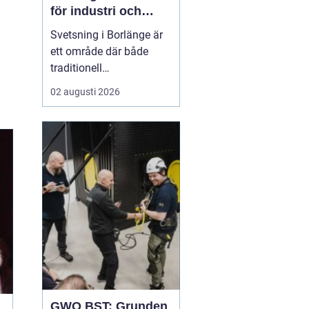
för industri och
konstruktion
Svetsning i Borlänge är
ett område där både
traditionell
verkstadsindustri och
02 augusti 2026
moderna
konstruktionsprojekt
möts. I takt med att
kraven på hållbara
lösningar och hög
produktionssäkerhet ö...
GWO BST: Grunden