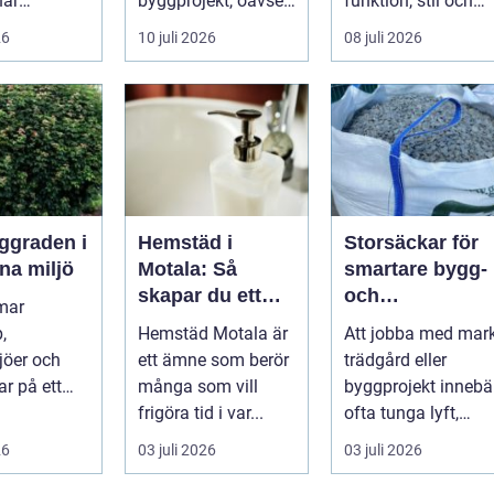
när
byggprojekt, oavsett
funktion, stil och
ser stiger
om det handlar om
långsiktig ekonomi 
26
10 juli 2026
08 juli 2026
ill sän...
en ...
samma p...
Hemstäd i
Storsäckar för
na miljö
Motala: Så
smartare bygg-
skapar du ett
och
mar
rent hem utan
trädgårdsprojek
,
Hemstäd Motala är
Att jobba med mark
stress
jöer och
ett ämne som berör
trädgård eller
ar på ett
många som vill
byggprojekt innebä
 få andra
frigöra tid i var...
ofta tunga lyft,
arar. De ger
mycket logis...
26
03 juli 2026
03 juli 2026