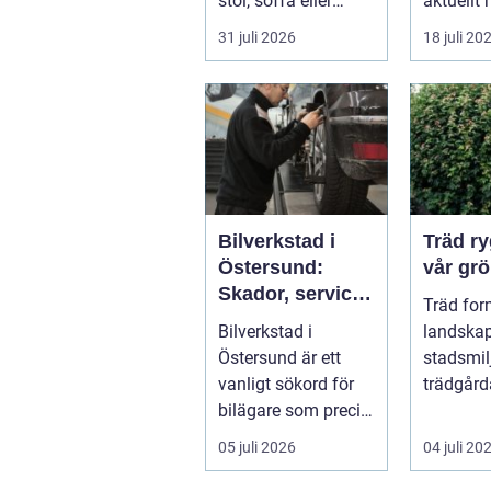
stol, soffa eller
aktuellt 
fåtölj slängas,
energipri
31 juli 2026
18 juli 20
säljas billi...
och fler v
Bilverkstad i
Träd ryggraden i
Östersund:
vår grö
Skador, service
Träd for
och smarta val
Bilverkstad i
landskap
för din bil
Östersund är ett
stadsmil
vanligt sökord för
trädgård
bilägare som precis
sätt som
f&ari...
växter kl
05 juli 2026
04 juli 20
sku...