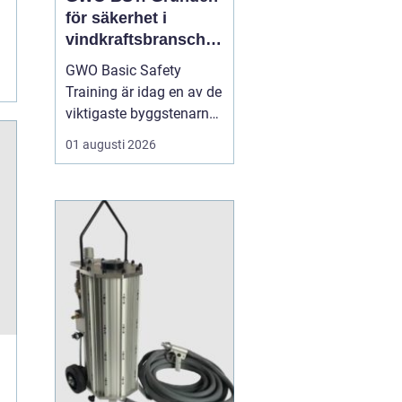
för säkerhet i
vindkraftsbransche
n
GWO Basic Safety
Training är idag en av de
viktigaste byggstenarna
för alla som vill arbeta
01 augusti 2026
professionellt inom
vindkraft. Utbildningen
skapar en gemensam
säkerhetsnivå i en
bransch där jobbet ofta
sker långt frå...