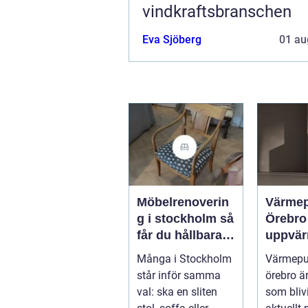
vindkraftsbranschen
Eva Sjöberg
01 au
Möbelrenoverin
Värme
g i stockholm så
Örebro effekti
får du hållbara
uppvär
och vackra
hus oc
Många i Stockholm
Värmep
möbler
fastigh
står inför samma
örebro ä
val: ska en sliten
som blivi