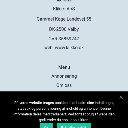
web:
www.klikko.dk
Menu
Annonsering
Om oss
Cookies
På vores website bruges cookies til at huske dine indstillinger,
Kontakta oss
statistik og personalisering af indhold og annoncer. Denne
Sitemap
information deles med tredjepart. Ved fortsat brug af websiden
godkender du cookiepolitikken.
Ok
Privatlivspolitik