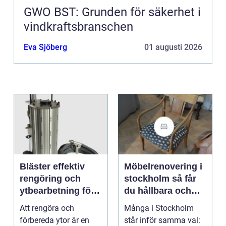
GWO BST: Grunden för säkerhet i
vindkraftsbranschen
Eva Sjöberg
01 augusti 2026
Bläster effektiv
Möbelrenovering i
rengöring och
stockholm så får
ytbearbetning för
du hållbara och
proffs och
vackra möbler
Att rengöra och
Många i Stockholm
hantverkare
förbereda ytor är en
står inför samma val: