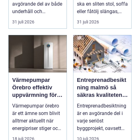
avgörande del av både
ska en sliten stol, soffa
underhåll och
eller fåtölj slängas,
renovering. Färg, rost,
säljas billi...
31 juli 2026
31 juli 2026
smu...
Värmepumpar
Entreprenadbesikt
Örebro effektiv
ning malmö så
uppvärmning för
säkras kvaliteten i
hus och
byggprojekt
Värmepumpar örebro
Entreprenadbesiktning
fastigheter
är ett ämne som blivit
är en avgörande del i
alltmer aktuellt när
varje seriöst
energipriser stiger och
byggprojekt, oavsett
fler vill sän...
om det handlar om en
18 juli 2026
10 juli 2026