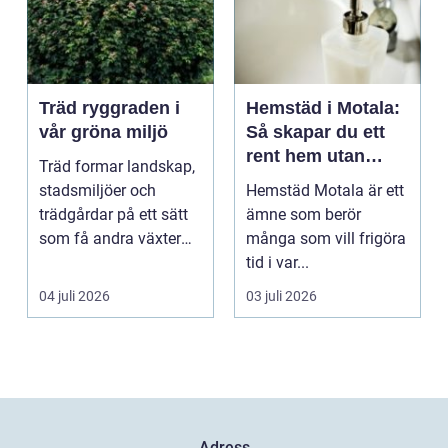
Träd ryggraden i
Hemstäd i Motala:
vår gröna miljö
Så skapar du ett
rent hem utan
Träd formar landskap,
stress
stadsmiljöer och
Hemstäd Motala är ett
trädgårdar på ett sätt
ämne som berör
som få andra växter
många som vill frigöra
klarar. De ger sku...
tid i var...
04 juli 2026
03 juli 2026
Adress