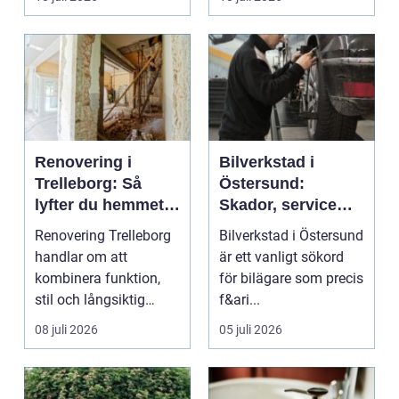
...
Renovering i
Bilverkstad i
Trelleborg: Så
Östersund:
lyfter du hemmet
Skador, service
på ett smart sätt
och smarta val för
Renovering Trelleborg
Bilverkstad i Östersund
din bil
handlar om att
är ett vanligt sökord
kombinera funktion,
för bilägare som precis
stil och långsiktig
f&ari...
ekonomi i samma p...
08 juli 2026
05 juli 2026