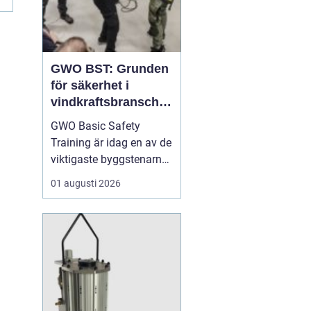
GWO BST: Grunden
för säkerhet i
vindkraftsbransche
n
GWO Basic Safety
Training är idag en av de
viktigaste byggstenarna
för alla som vill arbeta
01 augusti 2026
professionellt inom
vindkraft. Utbildningen
skapar en gemensam
säkerhetsnivå i en
bransch där jobbet ofta
sker långt frå...