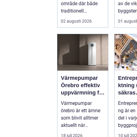
område där både
av de vik
traditionell
byggsten
verkstadsindustr...
alla som 
02 augusti 2026
01 august
Värmepumpar
Entrep
Örebro effektiv
ktning 
uppvärmning för
säkras
hus och
kvalitet
Värmepumpar
Entrepre
fastigheter
byggpr
örebro är ett ämne
ng är en
som blivit alltmer
del i var
aktuellt när
byggproj
energipriser stiger
om det 
18 juli 2026
10 juli 20