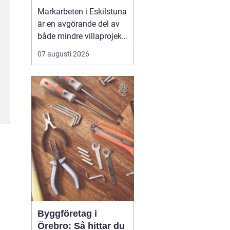
Markarbeten i Eskilstuna
är en avgörande del av
både mindre villaprojekt
och större
07 augusti 2026
byggsatsningar, och rätt
utförda arbeten skapar
en stabil grund för allt
som ska byggas
ovanpå. När marken
förbere...
Byggföretag i
Örebro: Så hittar du