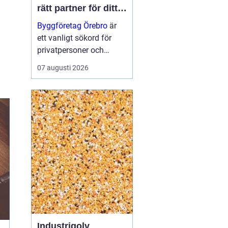
rätt partner för ditt
projekt
Byggföretag Örebro
är
ett vanligt sökord för
privatpersoner och
företag som planerar att
07 augusti 2026
bygga nytt, renovera eller
skapa mer yta runt
huset. Många vill ha en
trygg by...
Industrigolv