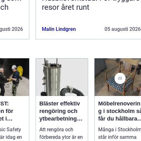
och
resor året runt
gusti 2026
Malin Lindgren
05 augusti 2026
ST:
Bläster effektiv
Möbelrenoverin
n för
rengöring och
g i stockholm så
t i
ytbearbetning
får du hållbara
aftsbrans
för proffs och
och vackra
ic Safety
Att rengöra och
Många i Stockhol
hantverkare
möbler
 är idag en
förbereda ytor är en
står inför samma