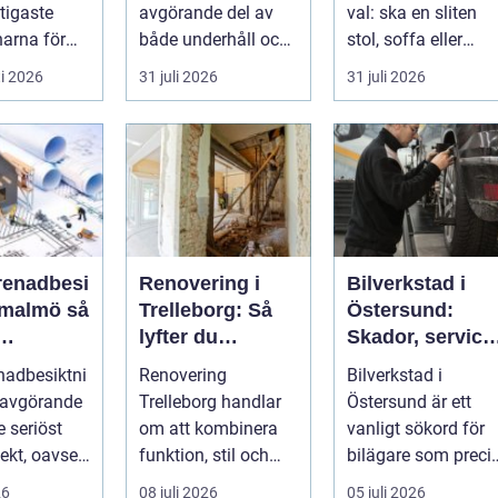
tigaste
avgörande del av
val: ska en sliten
arna för
både underhåll och
stol, soffa eller
vill arbet...
renovering. Färg,
fåtölj slängas,
i 2026
31 juli 2026
31 juli 2026
rost, smu...
säljas billi...
renadbesi
Renovering i
Bilverkstad i
malmö så
Trelleborg: Så
Östersund:
lyfter du
Skador, service
en i
hemmet på ett
och smarta val
nadbesiktni
Renovering
Bilverkstad i
ojekt
smart sätt
för din bil
 avgörande
Trelleborg handlar
Östersund är ett
je seriöst
om att kombinera
vanligt sökord för
ekt, oavsett
funktion, stil och
bilägare som preci
handlar om
långsiktig ekonomi i
f&ari...
26
08 juli 2026
05 juli 2026