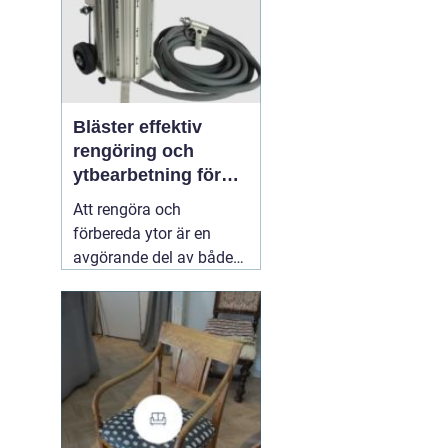
Bläster effektiv
rengöring och
ytbearbetning för
proffs och
Att rengöra och
hantverkare
förbereda ytor är en
avgörande del av både
underhåll och
renovering. Färg, rost,
smuts och gamla
beläggningar gör att
material åldras snabbare
och försämrar
slutresultatet vid