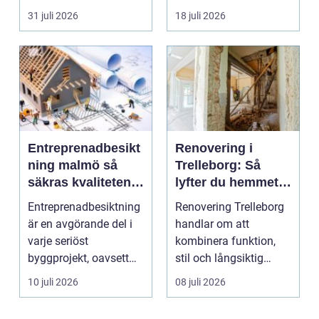
säljas billi...
fler vill sän...
31 juli 2026
18 juli 2026
Entreprenadbesikt
Renovering i
ning malmö så
Trelleborg: Så
säkras kvaliteten i
lyfter du hemmet
byggprojekt
på ett smart sätt
Entreprenadbesiktning
Renovering Trelleborg
är en avgörande del i
handlar om att
varje seriöst
kombinera funktion,
byggprojekt, oavsett
stil och långsiktig
om det handlar om en
ekonomi i samma p...
10 juli 2026
08 juli 2026
...