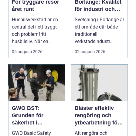
För tryggare resor
Borlänge: Kvalitet
året runt
för industri och
konstruktion
Husbilsverkstad är en
Svetsning i Borlänge är
central del i ett tryggt
ett område där både
och problemfritt
traditionell
husbilsliv. När en
verkstadsindustr...
husbil ...
05 augusti 2026
02 augusti 2026
GWO BST:
Bläster effektiv
Grunden för
rengöring och
säkerhet i
ytbearbetning för
vindkraftsbransch
proffs och
GWO Basic Safety
Att rengöra och