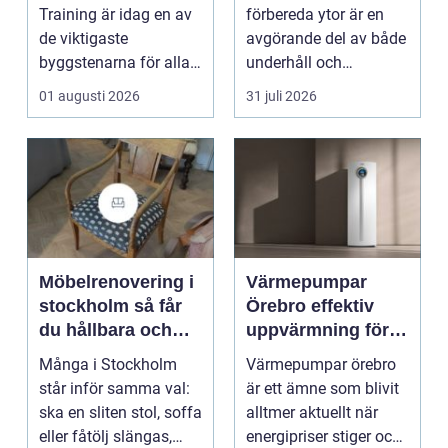
en
hantverkare
Training är idag en av
förbereda ytor är en
de viktigaste
avgörande del av både
byggstenarna för alla
underhåll och
som vill arbet...
renovering. Färg, rost,
01 augusti 2026
31 juli 2026
smu...
Möbelrenovering i
Värmepumpar
stockholm så får
Örebro effektiv
du hållbara och
uppvärmning för
vackra möbler
hus och
Många i Stockholm
Värmepumpar örebro
fastigheter
står inför samma val:
är ett ämne som blivit
ska en sliten stol, soffa
alltmer aktuellt när
eller fåtölj slängas,
energipriser stiger och