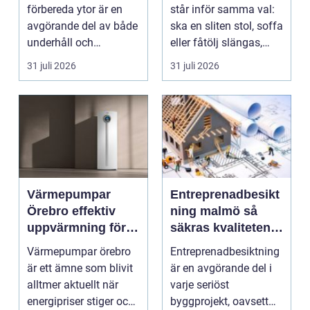
hantverkare
förbereda ytor är en
står inför samma val:
avgörande del av både
ska en sliten stol, soffa
underhåll och
eller fåtölj slängas,
renovering. Färg, rost,
säljas billi...
31 juli 2026
31 juli 2026
smu...
Värmepumpar
Entreprenadbesikt
Örebro effektiv
ning malmö så
uppvärmning för
säkras kvaliteten i
hus och
byggprojekt
Värmepumpar örebro
Entreprenadbesiktning
fastigheter
är ett ämne som blivit
är en avgörande del i
alltmer aktuellt när
varje seriöst
energipriser stiger och
byggprojekt, oavsett