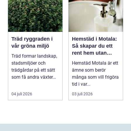
Träd ryggraden i
Hemstäd i Motala:
vår gröna miljö
Så skapar du ett
rent hem utan
Träd formar landskap,
stress
stadsmiljöer och
Hemstäd Motala är ett
trädgårdar på ett sätt
ämne som berör
som få andra växter
många som vill frigöra
klarar. De ger sku...
tid i var...
04 juli 2026
03 juli 2026