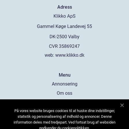
Adress
web:
www.klikko.dk
Menu
Annonsering
Om oss
Cookies
På vores website bruges cookies til at huske dine indstillinger,
Kontakta oss
statistik og personalisering af indhold og annoncer. Denne
Sitemap
information deles med tredjepart. Ved fortsat brug af websiden
godkender du cookiepolitikken.