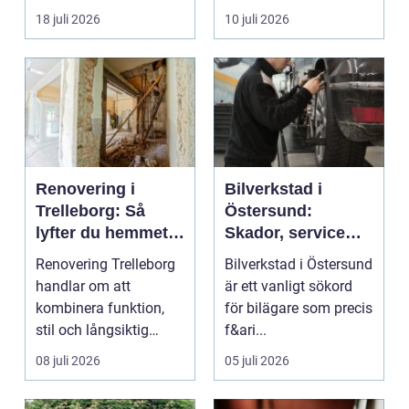
fler vill sän...
om det handlar om en
18 juli 2026
10 juli 2026
...
Renovering i
Bilverkstad i
Trelleborg: Så
Östersund:
lyfter du hemmet
Skador, service
på ett smart sätt
och smarta val för
Renovering Trelleborg
Bilverkstad i Östersund
din bil
handlar om att
är ett vanligt sökord
kombinera funktion,
för bilägare som precis
stil och långsiktig
f&ari...
ekonomi i samma p...
08 juli 2026
05 juli 2026