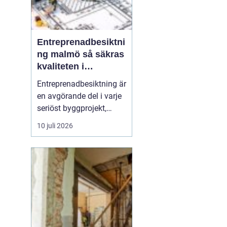
Entreprenadbesiktni
ng malmö så säkras
kvaliteten i
byggprojekt
Entreprenadbesiktning är
en avgörande del i varje
seriöst byggprojekt,
oavsett om det handlar
10 juli 2026
om en mindre
villarenovering eller en
större
bostadsrättsförening
som byggs om. Syftet är
att få en oberoende och
professionell granskning
av entreprenaden ...