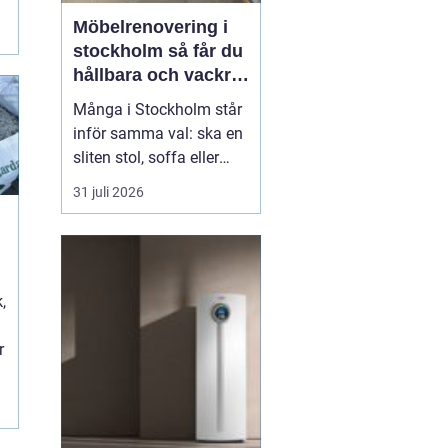
i
Möbelrenovering i
stockholm så får du
hållbara och vackra
möbler
Många i Stockholm står
inför samma val: ska en
sliten stol, soffa eller
fåtölj slängas, säljas
31 juli 2026
billigt eller renoveras?
Allt fler väljer att satsa
på hantverksmässig
möbelrenovering istället
t
,
för nyköp. Resultatet blir
ofta både mer personligt,
r
mer h...