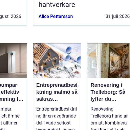
hantverkare
gusti 2026
Alice Pettersson
31 juli 2026
pumpar
Entreprenadbesi
Renovering i
v
ktning malmö så
Trelleborg: Så
mning för
säkras
lyfter du
h
kvaliteten i
hemmet på ett
umpar
Entreprenadbesiktni
Renovering
eter
byggprojekt
smart sätt
r ett ämne
ng är en avgörande
Trelleborg handlar
t alltmer
del i varje seriöst
om att kombinera
när
byggprojekt, oavsett
funktion, stil och