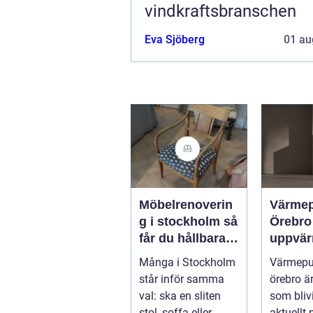
vindkraftsbranschen
Eva Sjöberg
01 au
Möbelrenoverin
Värme
g i stockholm så
Örebro effekti
får du hållbara
uppvär
och vackra
hus oc
Många i Stockholm
Värmep
möbler
fastigh
står inför samma
örebro ä
val: ska en sliten
som blivi
stol, soffa eller
aktuellt 