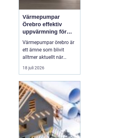
Värmepumpar
Örebro effektiv
uppvärmning för
hus och fastigheter
Värmepumpar örebro är
ett ämne som blivit
alltmer aktuellt när
energipriser stiger och
18 juli 2026
fler vill sänka sina
driftskostnader
samtidigt som
klimatpåverkan minskar.
Många villaägare och
fastighetsägare i
regionen tittar på hur de
kan byta från direktver...