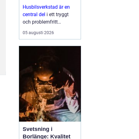
Husbilsverkstad är en
central del
i ett tryggt
och problemfritt
husbilsliv. När en husbil
05 augusti 2026
används som både
fordon och hem ...
Svetsning i
Borlänge: Kvalitet