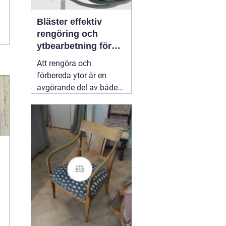
Bläster effektiv
rengöring och
ytbearbetning för
proffs och
Att rengöra och
hantverkare
förbereda ytor är en
avgörande del av både
underhåll och
renovering. Färg, rost,
smuts och gamla
beläggningar gör att
material åldras snabbare
och försämrar
slutresultatet vid
målning eller annan
behandling. Här
31 juli
2026