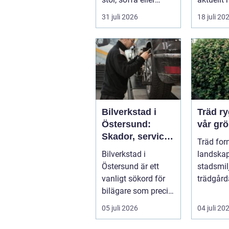
fåtölj slängas,
energipri
31 juli 2026
18 juli 20
säljas billi...
och fler v
Bilverkstad i
Träd ryggraden i
Östersund:
vår grö
Skador, service
Träd for
och smarta val
Bilverkstad i
landskap
för din bil
Östersund är ett
stadsmil
vanligt sökord för
trädgård
bilägare som precis
sätt som
f&ari...
växter kl
05 juli 2026
04 juli 20
sku...