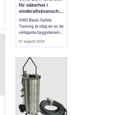
för säkerhet i
vindkraftsbransche
n
GWO Basic Safety
Training är idag en av de
viktigaste byggstenarna
för alla som vill arbeta
01 augusti 2026
professionellt inom
vindkraft. Utbildningen
skapar en gemensam
säkerhetsnivå i en
bransch där jobbet ofta
sker långt frå...