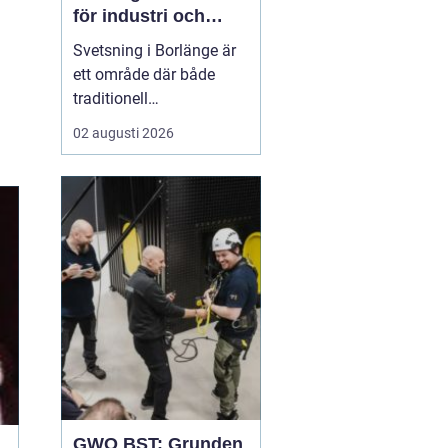
för industri och
konstruktion
Svetsning i Borlänge är
ett område där både
traditionell
verkstadsindustri och
02 augusti 2026
moderna
konstruktionsprojekt
möts. I takt med att
kraven på hållbara
lösningar och hög
produktionssäkerhet ö...
GWO BST: Grunden