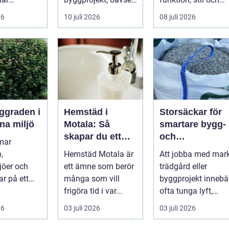
ser stiger
om det handlar om
långsiktig ekonomi 
26
10 juli 2026
08 juli 2026
ill sän...
en ...
samma p...
Hemstäd i
Storsäckar för
na miljö
Motala: Så
smartare bygg-
skapar du ett
och
mar
rent hem utan
trädgårdsprojek
,
Hemstäd Motala är
Att jobba med mark
stress
jöer och
ett ämne som berör
trädgård eller
ar på ett
många som vill
byggprojekt innebä
 få andra
frigöra tid i var...
ofta tunga lyft,
arar. De ger
mycket logis...
26
03 juli 2026
03 juli 2026