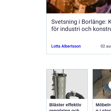
Svetsning i Borlänge: K
för industri och konstr
Lotta Albertsson
02 au
Bläster effektiv
Möbelr
rengöring och
g i stoc