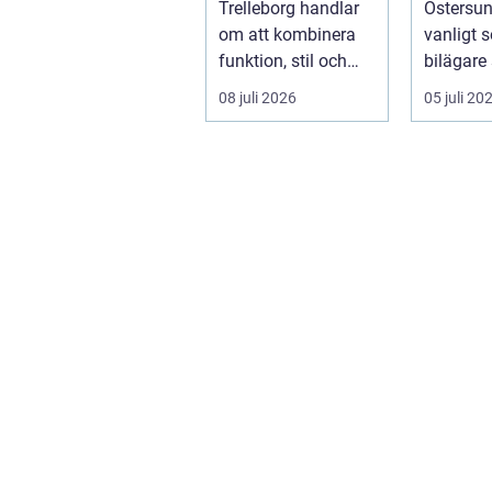
Trelleborg handlar
Östersun
om att kombinera
vanligt s
funktion, stil och
bilägare
långsiktig ekonomi i
f&ari...
08 juli 2026
05 juli 20
samma p...