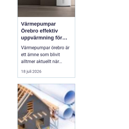
Värmepumpar
Örebro effektiv
uppvärmning för
hus och fastigheter
Värmepumpar örebro är
ett ämne som blivit
alltmer aktuellt när
energipriser stiger och
18 juli 2026
fler vill sänka sina
driftskostnader
samtidigt som
klimatpåverkan minskar.
Många villaägare och
fastighetsägare i
regionen tittar på hur de
kan byta från direktver...