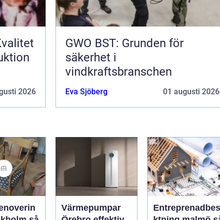
valitet
GWO BST: Grunden för
uktion
säkerhet i
vindkraftsbranschen
gusti 2026
Eva Sjöberg
01 augusti 2026
enoverin
Värmepumpar
Entreprenadbes
kholm så
Örebro effektiv
ktning malmö så