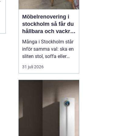
r
Möbelrenovering i
stockholm så får du
hållbara och vackra
möbler
Många i Stockholm står
inför samma val: ska en
sliten stol, soffa eller
fåtölj slängas, säljas
31 juli 2026
billigt eller renoveras?
Allt fler väljer att satsa
på hantverksmässig
möbelrenovering istället
för nyköp. Resultatet blir
ofta både mer personligt,
mer h...