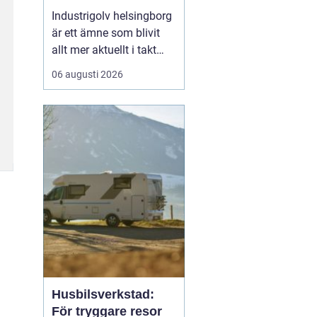
belastning och tuffa
Industrigolv helsingborg
krav
är ett ämne som blivit
allt mer aktuellt i takt
med att fler
06 augusti 2026
verksamheter söker
hållbara, säkra och
lättskötta golvlösningar.
I moderna
produktionsmiljöer
behöver golvet vara mer
än bara en slityta. Golvet
ska tåla tung trafi...
Husbilsverkstad:
För tryggare resor