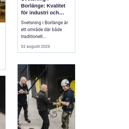
Borlänge: Kvalitet
för industri och
konstruktion
Svetsning i Borlänge är
ett område där både
traditionell
verkstadsindustri och
02 augusti 2026
moderna
konstruktionsprojekt
möts. I takt med att
kraven på hållbara
lösningar och hög
produktionssäkerhet ö...