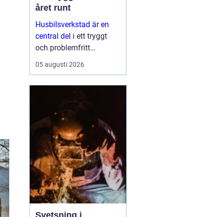
året runt
Husbilsverkstad är en
central del
i ett tryggt
och problemfritt
husbilsliv. När en husbil
05 augusti 2026
används som både
fordon och hem ...
Svetsning i