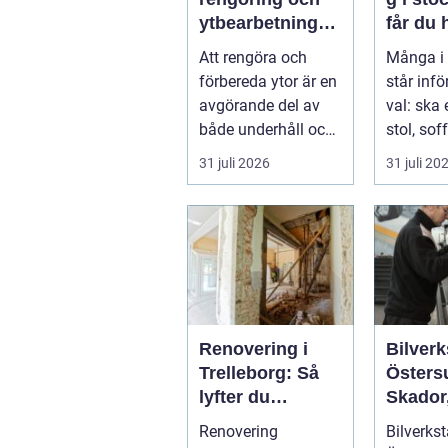
ytbearbetning
får du 
för proffs och
och va
Att rengöra och
Många i
hantverkare
möbler
förbereda ytor är en
står inf
avgörande del av
val: ska 
både underhåll och
stol, soff
renovering. Färg,
fåtölj sl
31 juli 2026
31 juli 20
rost, smu...
säljas bill
Renovering i
Bilverk
Trelleborg: Så
Östers
lyfter du
Skador,
hemmet på ett
och sm
Renovering
Bilverkst
smart sätt
för din 