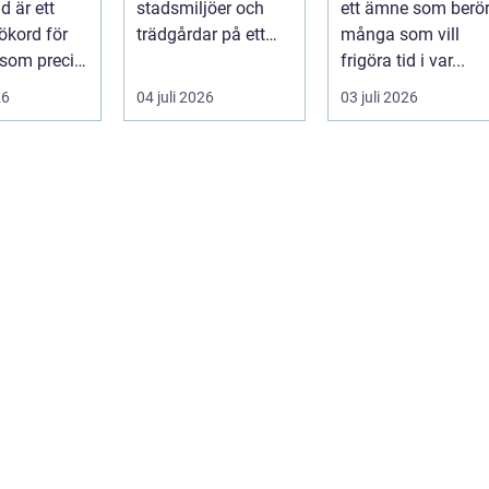
d är ett
stadsmiljöer och
ett ämne som berö
ökord för
trädgårdar på ett
många som vill
 som precis
sätt som få andra
frigöra tid i var...
växter klarar. De ger
26
04 juli 2026
03 juli 2026
sku...