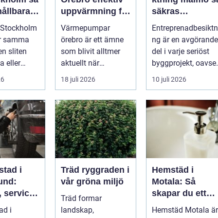
hållbara
uppvärmning för
säkras
ckra
hus och
kvaliteten i
 Stockholm
Värmepumpar
Entreprenadbesiktn
fastigheter
byggprojekt
ör samma
örebro är ett ämne
ng är en avgörande
en sliten
som blivit alltmer
del i varje seriöst
a eller
aktuellt när
byggprojekt, oavset
ängas,
energipriser stiger
om det handlar om
26
18 juli 2026
10 juli 2026
i...
och fler vill sän...
en ...
stad i
Träd ryggraden i
Hemstäd i
und:
vår gröna miljö
Motala: Så
 service
skapar du ett
Träd formar
arta val
rent hem utan
ad i
landskap,
Hemstäd Motala är
bil
stress