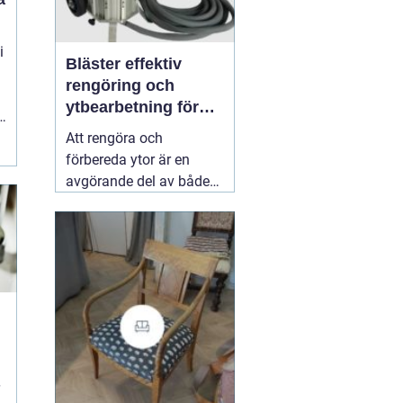
i
Bläster effektiv
rengöring och
ytbearbetning för
t
proffs och
Att rengöra och
hantverkare
förbereda ytor är en
avgörande del av både
underhåll och
renovering. Färg, rost,
smuts och gamla
beläggningar gör att
material åldras snabbare
och försämrar
slutresultatet vid
målning eller annan
behandling. Här
31 juli
2026