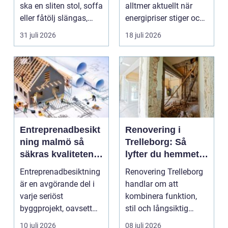
ska en sliten stol, soffa
alltmer aktuellt när
eller fåtölj slängas,
energipriser stiger och
säljas billi...
fler vill sän...
31 juli 2026
18 juli 2026
Entreprenadbesikt
Renovering i
ning malmö så
Trelleborg: Så
säkras kvaliteten i
lyfter du hemmet
byggprojekt
på ett smart sätt
Entreprenadbesiktning
Renovering Trelleborg
är en avgörande del i
handlar om att
varje seriöst
kombinera funktion,
byggprojekt, oavsett
stil och långsiktig
om det handlar om en
ekonomi i samma p...
10 juli 2026
08 juli 2026