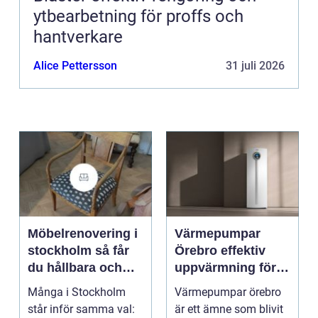
ytbearbetning för proffs och
hantverkare
Alice Pettersson
31 juli 2026
Möbelrenovering i
Värmepumpar
stockholm så får
Örebro effektiv
du hållbara och
uppvärmning för
vackra möbler
hus och
Många i Stockholm
Värmepumpar örebro
fastigheter
står inför samma val:
är ett ämne som blivit