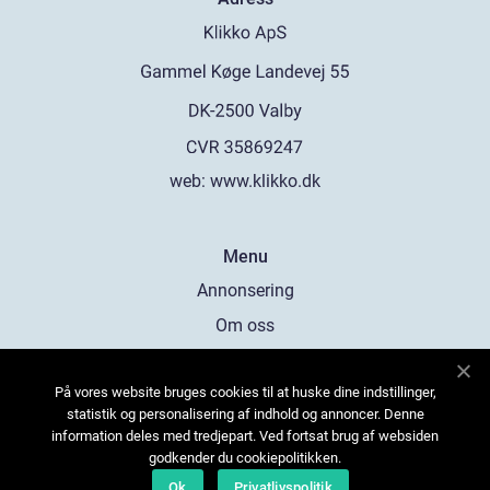
web:
www.klikko.dk
Menu
Annonsering
Om oss
Cookies
På vores website bruges cookies til at huske dine indstillinger,
Kontakta oss
statistik og personalisering af indhold og annoncer. Denne
Sitemap
information deles med tredjepart. Ved fortsat brug af websiden
godkender du cookiepolitikken.
Ok
Privatlivspolitik