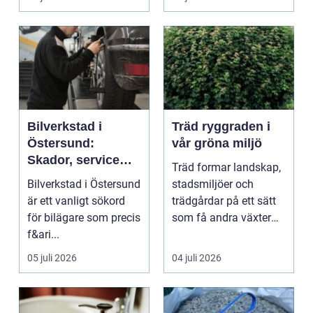
...
Bilverkstad i
Träd ryggraden i
Östersund:
vår gröna miljö
Skador, service
Träd formar landskap,
och smarta val för
Bilverkstad i Östersund
stadsmiljöer och
din bil
är ett vanligt sökord
trädgårdar på ett sätt
för bilägare som precis
som få andra växter
f&ari...
klarar. De ger sku...
05 juli 2026
04 juli 2026