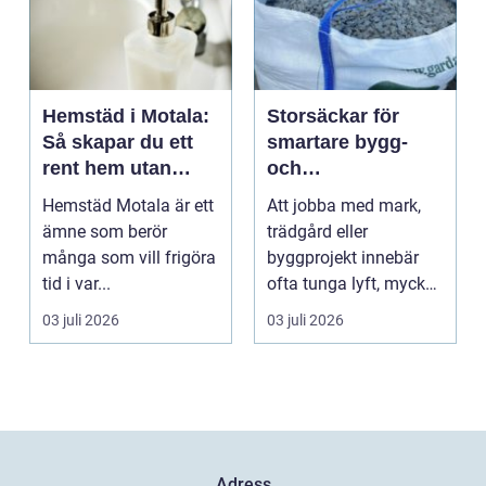
Hemstäd i Motala:
Storsäckar för
Så skapar du ett
smartare bygg-
rent hem utan
och
stress
trädgårdsprojekt
Hemstäd Motala är ett
Att jobba med mark,
ämne som berör
trädgård eller
många som vill frigöra
byggprojekt innebär
tid i var...
ofta tunga lyft, mycket
logis...
03 juli 2026
03 juli 2026
Adress