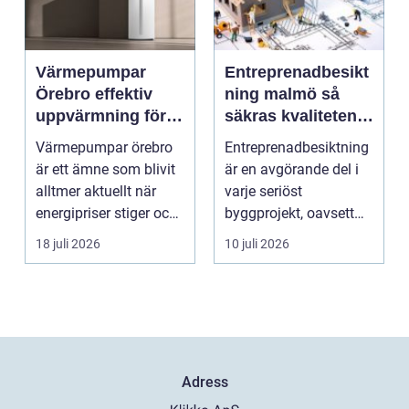
Värmepumpar
Entreprenadbesikt
Örebro effektiv
ning malmö så
uppvärmning för
säkras kvaliteten i
hus och
byggprojekt
Värmepumpar örebro
Entreprenadbesiktning
fastigheter
är ett ämne som blivit
är en avgörande del i
alltmer aktuellt när
varje seriöst
energipriser stiger och
byggprojekt, oavsett
fler vill sän...
om det handlar om en
18 juli 2026
10 juli 2026
...
Adress