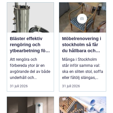
Bläster effektiv
Möbelrenovering i
rengöring och
stockholm så får
ytbearbetning för
du hållbara och
proffs och
vackra möbler
Att rengöra och
Många i Stockholm
hantverkare
förbereda ytor är en
står inför samma val:
avgörande del av både
ska en sliten stol, soffa
underhåll och
eller fåtölj slängas,
renovering. Färg, rost,
säljas billi...
31 juli 2026
31 juli 2026
smu...