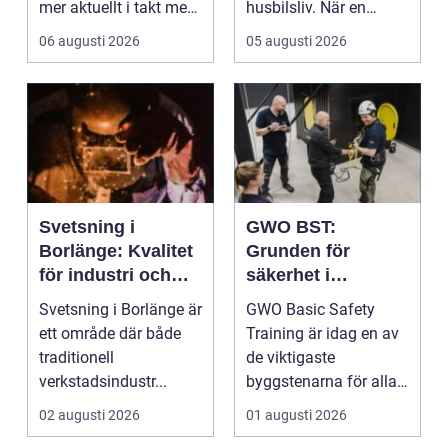
mer aktuellt i takt med
husbilsliv. När en
att fler verksamheter
husbil ...
06 augusti 2026
05 augusti 2026
s...
Svetsning i
GWO BST:
Borlänge: Kvalitet
Grunden för
för industri och
säkerhet i
konstruktion
vindkraftsbransch
Svetsning i Borlänge är
GWO Basic Safety
en
ett område där både
Training är idag en av
traditionell
de viktigaste
verkstadsindustr...
byggstenarna för alla
som vill arbet...
02 augusti 2026
01 augusti 2026