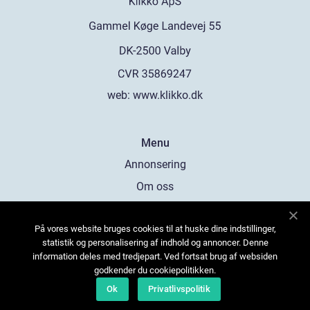
web:
www.klikko.dk
Menu
Annonsering
Om oss
Cookies
På vores website bruges cookies til at huske dine indstillinger,
Kontakta oss
statistik og personalisering af indhold og annoncer. Denne
Sitemap
information deles med tredjepart. Ved fortsat brug af websiden
godkender du cookiepolitikken.
Ok
Privatlivspolitik