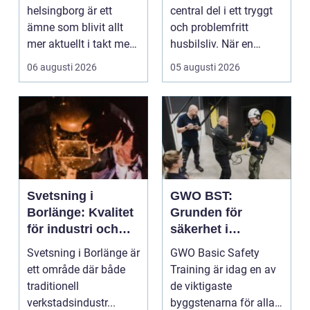
tuffa krav
helsingborg är ett
central del i ett tryggt
ämne som blivit allt
och problemfritt
mer aktuellt i takt med
husbilsliv. När en
att fler verksamheter
husbil ...
06 augusti 2026
05 augusti 2026
s...
Svetsning i
GWO BST:
Borlänge: Kvalitet
Grunden för
för industri och
säkerhet i
konstruktion
vindkraftsbransch
Svetsning i Borlänge är
GWO Basic Safety
en
ett område där både
Training är idag en av
traditionell
de viktigaste
verkstadsindustr...
byggstenarna för alla