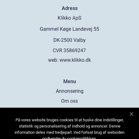
Adress
web:
www.klikko.dk
Menu
Annonsering
Om oss
Cookies
På vores website bruges cookies til at huske dine indstillinger,
Kontakta oss
statistik og personalisering af indhold og annoncer. Denne
Sitemap
information deles med tredjepart. Ved fortsat brug af websiden
godkender du cookiepolitikken.