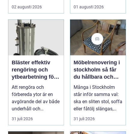
som vill arbet...
02 augusti 2026
01 augusti 2026
Bläster effektiv
Möbelrenovering i
rengöring och
stockholm så får
ytbearbetning för
du hållbara och
proffs och
vackra möbler
Att rengöra och
Många i Stockholm
hantverkare
förbereda ytor är en
står inför samma val:
avgörande del av både
ska en sliten stol, soffa
underhåll och
eller fåtölj slängas,
renovering. Färg, rost,
säljas billi...
31 juli 2026
31 juli 2026
smu...