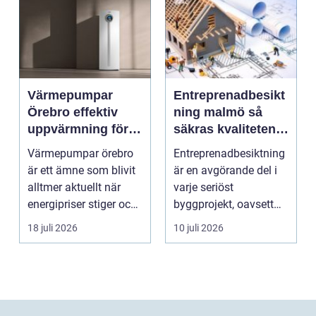
Värmepumpar
Entreprenadbesikt
Örebro effektiv
ning malmö så
uppvärmning för
säkras kvaliteten i
hus och
byggprojekt
Värmepumpar örebro
Entreprenadbesiktning
fastigheter
är ett ämne som blivit
är en avgörande del i
alltmer aktuellt när
varje seriöst
energipriser stiger och
byggprojekt, oavsett
fler vill sän...
om det handlar om en
18 juli 2026
10 juli 2026
...