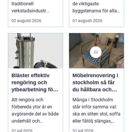
traditionell
de viktigaste
verkstadsindustr...
byggstenarna för alla
som vill arbet...
02 augusti 2026
01 augusti 2026
Bläster effektiv
Möbelrenovering i
rengöring och
stockholm så får
ytbearbetning för
du hållbara och
proffs och
vackra möbler
Att rengöra och
Många i Stockholm
hantverkare
förbereda ytor är en
står inför samma val:
avgörande del av både
ska en sliten stol, soffa
underhåll och
eller fåtölj slängas,
renovering. Färg, rost,
säljas billi...
31 juli 2026
31 juli 2026