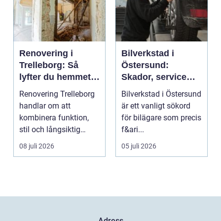
Renovering i
Bilverkstad i
Trelleborg: Så
Östersund:
lyfter du hemmet
Skador, service
på ett smart sätt
och smarta val för
Renovering Trelleborg
Bilverkstad i Östersund
din bil
handlar om att
är ett vanligt sökord
kombinera funktion,
för bilägare som precis
stil och långsiktig
f&ari...
ekonomi i samma p...
08 juli 2026
05 juli 2026
Adress