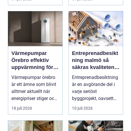
smu...
Värmepumpar
Entreprenadbesikt
Örebro effektiv
ning malmö så
uppvärmning för
säkras kvaliteten i
hus och
byggprojekt
Värmepumpar örebro
Entreprenadbesiktning
fastigheter
är ett ämne som blivit
är en avgörande del i
alltmer aktuellt när
varje seriöst
energipriser stiger och
byggprojekt, oavsett
fler vill sän...
om det handlar om en
18 juli 2026
10 juli 2026
...