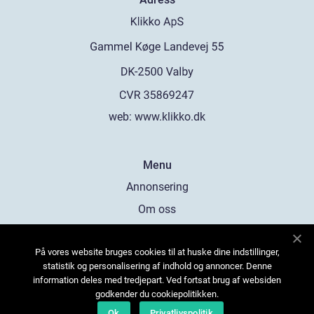
web:
www.klikko.dk
Menu
Annonsering
Om oss
Cookies
På vores website bruges cookies til at huske dine indstillinger,
Kontakta oss
statistik og personalisering af indhold og annoncer. Denne
Sitemap
information deles med tredjepart. Ved fortsat brug af websiden
godkender du cookiepolitikken.
Ok
Privatlivspolitik