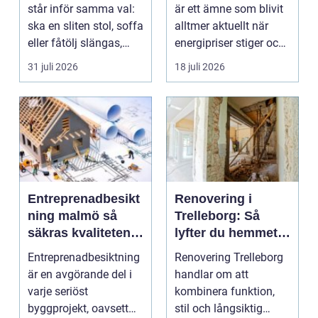
fastigheter
står inför samma val:
är ett ämne som blivit
ska en sliten stol, soffa
alltmer aktuellt när
eller fåtölj slängas,
energipriser stiger och
säljas billi...
fler vill sän...
31 juli 2026
18 juli 2026
Entreprenadbesikt
Renovering i
ning malmö så
Trelleborg: Så
säkras kvaliteten i
lyfter du hemmet
byggprojekt
på ett smart sätt
Entreprenadbesiktning
Renovering Trelleborg
är en avgörande del i
handlar om att
varje seriöst
kombinera funktion,
byggprojekt, oavsett
stil och långsiktig