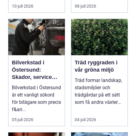
om det handlar om en
ekonomi i samma p...
10 juli 2026
08 juli 2026
...
Bilverkstad i
Träd ryggraden i
Östersund:
vår gröna miljö
Skador, service
Träd formar landskap,
och smarta val för
Bilverkstad i Östersund
stadsmiljöer och
din bil
är ett vanligt sökord
trädgårdar på ett sätt
för bilägare som precis
som få andra växter
f&ari...
klarar. De ger sku...
05 juli 2026
04 juli 2026