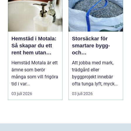
Hemstäd i Motala:
Storsäckar för
Så skapar du ett
smartare bygg-
rent hem utan
och
stress
trädgårdsprojekt
Hemstäd Motala är ett
Att jobba med mark,
ämne som berör
trädgård eller
många som vill frigöra
byggprojekt innebär
tid i var...
ofta tunga lyft, mycket
logis...
03 juli 2026
03 juli 2026