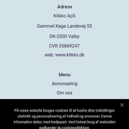
Adress
web:
www.klikko.dk
Menu
Annonsering
Om oss
Cookies
På vores website bruges cookies til at huske dine indstillinger,
Kontakta oss
statistik og personalisering af indhold og annoncer. Denne
Sitemap
information deles med tredjepart. Ved fortsat brug af websiden
godkender du cookiepolitikken.