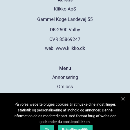
web:
www.klikko.dk
Menu
Annonsering
Om oss
Cookies
På vores website bruges cookies til at huske dine indstillinger,
Kontakta oss
statistik og personalisering af indhold og annoncer. Denne
Sitemap
information deles med tredjepart. Ved fortsat brug af websiden
godkender du cookiepolitikken.
Ok
Privatlivspolitik