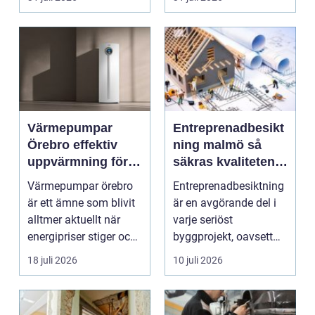
smu...
Värmepumpar
Entreprenadbesikt
Örebro effektiv
ning malmö så
uppvärmning för
säkras kvaliteten i
hus och
byggprojekt
Värmepumpar örebro
Entreprenadbesiktning
fastigheter
är ett ämne som blivit
är en avgörande del i
alltmer aktuellt när
varje seriöst
energipriser stiger och
byggprojekt, oavsett
fler vill sän...
om det handlar om en
18 juli 2026
10 juli 2026
...