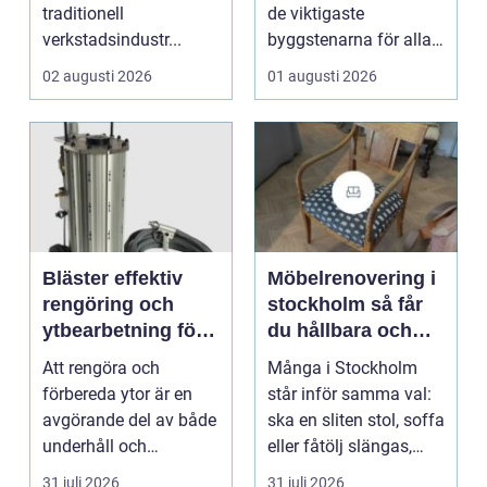
traditionell
de viktigaste
verkstadsindustr...
byggstenarna för alla
som vill arbet...
02 augusti 2026
01 augusti 2026
Bläster effektiv
Möbelrenovering i
rengöring och
stockholm så får
ytbearbetning för
du hållbara och
proffs och
vackra möbler
Att rengöra och
Många i Stockholm
hantverkare
förbereda ytor är en
står inför samma val:
avgörande del av både
ska en sliten stol, soffa
underhåll och
eller fåtölj slängas,
renovering. Färg, rost,
säljas billi...
31 juli 2026
31 juli 2026