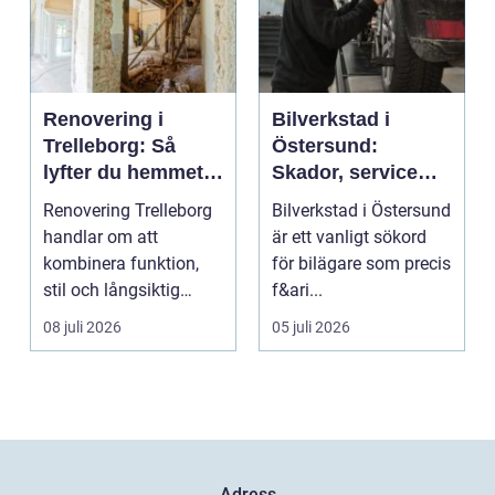
Renovering i
Bilverkstad i
Trelleborg: Så
Östersund:
lyfter du hemmet
Skador, service
på ett smart sätt
och smarta val för
Renovering Trelleborg
Bilverkstad i Östersund
din bil
handlar om att
är ett vanligt sökord
kombinera funktion,
för bilägare som precis
stil och långsiktig
f&ari...
ekonomi i samma p...
08 juli 2026
05 juli 2026
Adress