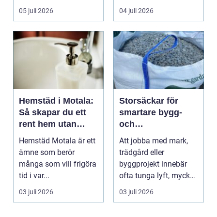
05 juli 2026
04 juli 2026
Hemstäd i Motala:
Storsäckar för
Så skapar du ett
smartare bygg-
rent hem utan
och
stress
trädgårdsprojekt
Hemstäd Motala är ett
Att jobba med mark,
ämne som berör
trädgård eller
många som vill frigöra
byggprojekt innebär
tid i var...
ofta tunga lyft, mycket
logis...
03 juli 2026
03 juli 2026