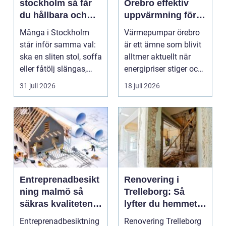
stockholm så får
Örebro effektiv
du hållbara och
uppvärmning för
vackra möbler
hus och
Många i Stockholm
Värmepumpar örebro
fastigheter
står inför samma val:
är ett ämne som blivit
ska en sliten stol, soffa
alltmer aktuellt när
eller fåtölj slängas,
energipriser stiger och
säljas billi...
fler vill sän...
31 juli 2026
18 juli 2026
Entreprenadbesikt
Renovering i
ning malmö så
Trelleborg: Så
säkras kvaliteten i
lyfter du hemmet
byggprojekt
på ett smart sätt
Entreprenadbesiktning
Renovering Trelleborg