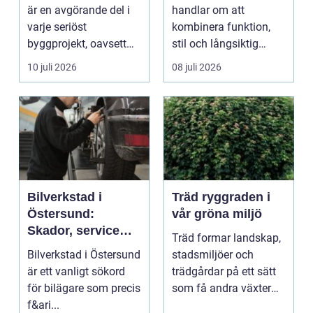
är en avgörande del i
handlar om att
varje seriöst
kombinera funktion,
byggprojekt, oavsett
stil och långsiktig
om det handlar om en
ekonomi i samma p...
10 juli 2026
08 juli 2026
...
Bilverkstad i
Träd ryggraden i
Östersund:
vår gröna miljö
Skador, service
Träd formar landskap,
och smarta val för
Bilverkstad i Östersund
stadsmiljöer och
din bil
är ett vanligt sökord
trädgårdar på ett sätt
för bilägare som precis
som få andra växter
f&ari...
klarar. De ger sku...