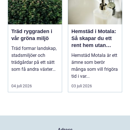
Träd ryggraden i
Hemstäd i Motala:
vår gröna miljö
Så skapar du ett
rent hem utan
Träd formar landskap,
stress
stadsmiljöer och
Hemstäd Motala är ett
trädgårdar på ett sätt
ämne som berör
som få andra växter
många som vill frigöra
klarar. De ger sku...
tid i var...
04 juli 2026
03 juli 2026
Adress