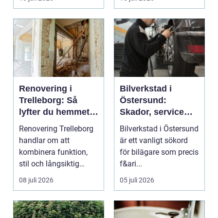
...
Renovering i
Bilverkstad i
Trelleborg: Så
Östersund:
lyfter du hemmet
Skador, service
på ett smart sätt
och smarta val för
Renovering Trelleborg
Bilverkstad i Östersund
din bil
handlar om att
är ett vanligt sökord
kombinera funktion,
för bilägare som precis
stil och långsiktig
f&ari...
ekonomi i samma p...
08 juli 2026
05 juli 2026