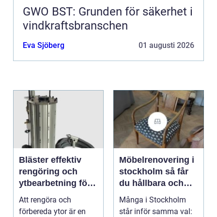
GWO BST: Grunden för säkerhet i
vindkraftsbranschen
Eva Sjöberg
01 augusti 2026
Bläster effektiv
Möbelrenovering i
rengöring och
stockholm så får
ytbearbetning för
du hållbara och
proffs och
vackra möbler
Att rengöra och
Många i Stockholm
hantverkare
förbereda ytor är en
står inför samma val: