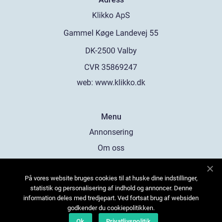
web:
www.klikko.dk
Menu
Annonsering
Om oss
Cookies
På vores website bruges cookies til at huske dine indstillinger,
Kontakta oss
statistik og personalisering af indhold og annoncer. Denne
Sitemap
information deles med tredjepart. Ved fortsat brug af websiden
godkender du cookiepolitikken.
Ok
Privatlivspolitik