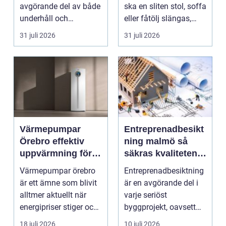
avgörande del av både
ska en sliten stol, soffa
underhåll och
eller fåtölj slängas,
renovering. Färg, rost,
säljas billi...
31 juli 2026
31 juli 2026
smu...
Värmepumpar
Entreprenadbesikt
Örebro effektiv
ning malmö så
uppvärmning för
säkras kvaliteten i
hus och
byggprojekt
Värmepumpar örebro
Entreprenadbesiktning
fastigheter
är ett ämne som blivit
är en avgörande del i
alltmer aktuellt när
varje seriöst
energipriser stiger och
byggprojekt, oavsett
fler vill sän...
om det handlar om en
18 juli 2026
10 juli 2026