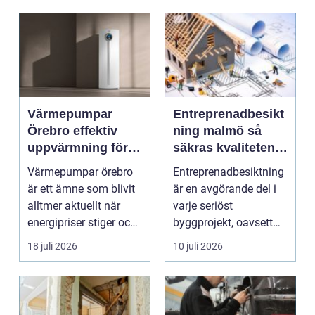
Värmepumpar
Entreprenadbesikt
Örebro effektiv
ning malmö så
uppvärmning för
säkras kvaliteten i
hus och
byggprojekt
Värmepumpar örebro
Entreprenadbesiktning
fastigheter
är ett ämne som blivit
är en avgörande del i
alltmer aktuellt när
varje seriöst
energipriser stiger och
byggprojekt, oavsett
fler vill sän...
om det handlar om en
18 juli 2026
10 juli 2026
...