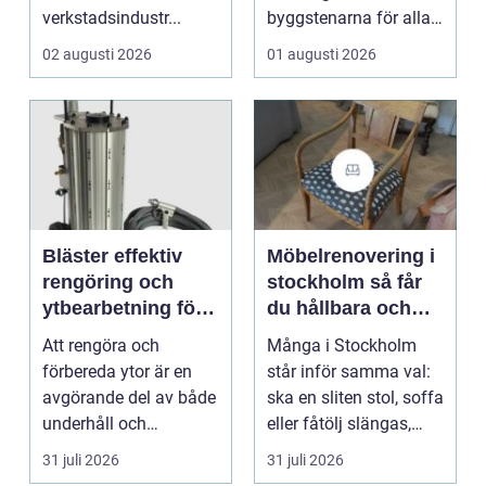
verkstadsindustr...
byggstenarna för alla
som vill arbet...
02 augusti 2026
01 augusti 2026
Bläster effektiv
Möbelrenovering i
rengöring och
stockholm så får
ytbearbetning för
du hållbara och
proffs och
vackra möbler
Att rengöra och
Många i Stockholm
hantverkare
förbereda ytor är en
står inför samma val:
avgörande del av både
ska en sliten stol, soffa
underhåll och
eller fåtölj slängas,
renovering. Färg, rost,
säljas billi...
31 juli 2026
31 juli 2026
smu...