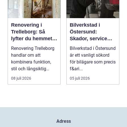
Renovering i
Bilverkstad i
Trelleborg: Så
Östersund:
lyfter du hemmet
Skador, service
på ett smart sätt
och smarta val för
Renovering Trelleborg
Bilverkstad i Östersund
din bil
handlar om att
är ett vanligt sökord
kombinera funktion,
för bilägare som precis
stil och långsiktig
f&ari...
ekonomi i samma p...
08 juli 2026
05 juli 2026
Adress