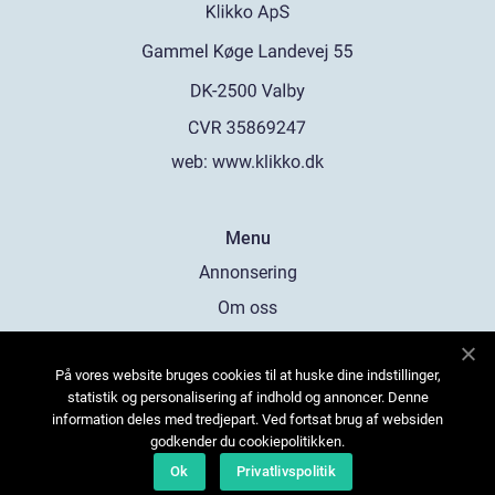
web:
www.klikko.dk
Menu
Annonsering
Om oss
Cookies
På vores website bruges cookies til at huske dine indstillinger,
Kontakta oss
statistik og personalisering af indhold og annoncer. Denne
Sitemap
information deles med tredjepart. Ved fortsat brug af websiden
godkender du cookiepolitikken.
Ok
Privatlivspolitik