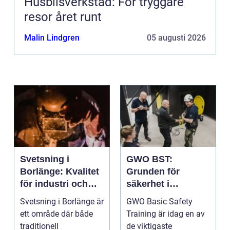
Husbilsverkstad: För tryggare
resor året runt
Malin Lindgren
05 augusti 2026
Svetsning i
GWO BST:
Borlänge: Kvalitet
Grunden för
för industri och
säkerhet i
konstruktion
vindkraftsbransch
Svetsning i Borlänge är
GWO Basic Safety
en
ett område där både
Training är idag en av
traditionell
de viktigaste