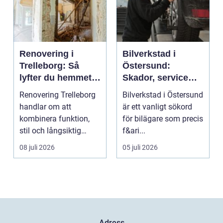
Renovering i
Bilverkstad i
Trelleborg: Så
Östersund:
lyfter du hemmet
Skador, service
på ett smart sätt
och smarta val för
Renovering Trelleborg
Bilverkstad i Östersund
din bil
handlar om att
är ett vanligt sökord
kombinera funktion,
för bilägare som precis
stil och långsiktig
f&ari...
ekonomi i samma p...
08 juli 2026
05 juli 2026
Adress