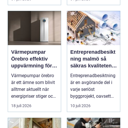
smu...
Värmepumpar
Entreprenadbesikt
Örebro effektiv
ning malmö så
uppvärmning för
säkras kvaliteten i
hus och
byggprojekt
Värmepumpar örebro
Entreprenadbesiktning
fastigheter
är ett ämne som blivit
är en avgörande del i
alltmer aktuellt när
varje seriöst
energipriser stiger och
byggprojekt, oavsett
fler vill sän...
om det handlar om en
18 juli 2026
10 juli 2026
...