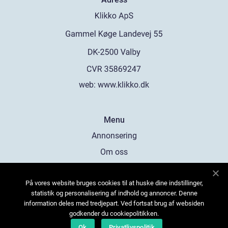
web:
www.klikko.dk
Menu
Annonsering
Om oss
Cookies
På vores website bruges cookies til at huske dine indstillinger,
Kontakta oss
statistik og personalisering af indhold og annoncer. Denne
Sitemap
information deles med tredjepart. Ved fortsat brug af websiden
godkender du cookiepolitikken.
Ok
Privatlivspolitik