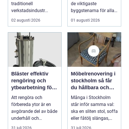
traditionell
de viktigaste
verkstadsindustr...
byggstenarna för alla
som vill arbet...
02 augusti 2026
01 augusti 2026
Bläster effektiv
Möbelrenovering i
rengöring och
stockholm så får
ytbearbetning för
du hållbara och
proffs och
vackra möbler
Att rengöra och
Många i Stockholm
hantverkare
förbereda ytor är en
står inför samma val:
avgörande del av både
ska en sliten stol, soffa
underhåll och
eller fåtölj slängas,
renovering. Färg, rost,
säljas billi...
31 juli 2026
31 juli 2026