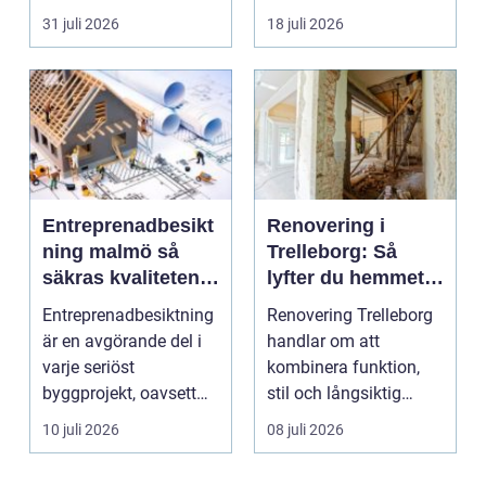
säljas billi...
fler vill sän...
31 juli 2026
18 juli 2026
Entreprenadbesikt
Renovering i
ning malmö så
Trelleborg: Så
säkras kvaliteten i
lyfter du hemmet
byggprojekt
på ett smart sätt
Entreprenadbesiktning
Renovering Trelleborg
är en avgörande del i
handlar om att
varje seriöst
kombinera funktion,
byggprojekt, oavsett
stil och långsiktig
om det handlar om en
ekonomi i samma p...
10 juli 2026
08 juli 2026
...