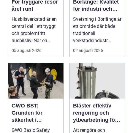
För tryggare resor
Borlänge: Kvalitet
året runt
för industri och
konstruktion
Husbilsverkstad är en
Svetsning i Borlänge är
central del i ett tryggt
ett område där både
och problemfritt
traditionell
husbilsliv. När en
verkstadsindustr...
husbil ...
05 augusti 2026
02 augusti 2026
GWO BST:
Bläster effektiv
Grunden för
rengöring och
säkerhet i
ytbearbetning för
vindkraftsbransch
proffs och
GWO Basic Safety
Att rengöra och