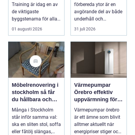
en
hantverkare
Training är idag en av
förbereda ytor är en
de viktigaste
avgörande del av både
byggstenarna för alla
underhåll och
som vill arbet...
renovering. Färg, rost,
01 augusti 2026
31 juli 2026
smu...
Möbelrenovering i
Värmepumpar
stockholm så får
Örebro effektiv
du hållbara och
uppvärmning för
vackra möbler
hus och
Många i Stockholm
Värmepumpar örebro
fastigheter
står inför samma val:
är ett ämne som blivit
ska en sliten stol, soffa
alltmer aktuellt när
eller fåtölj slängas,
energipriser stiger och