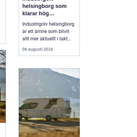
helsingborg som
klarar hög
belastning och tuffa
Industrigolv helsingborg
krav
är ett ämne som blivit
allt mer aktuellt i takt
med att fler
06 augusti 2026
verksamheter söker
hållbara, säkra och
lättskötta golvlösningar.
I moderna
produktionsmiljöer
behöver golvet vara mer
än bara en slityta. Golvet
ska tåla tung trafi...