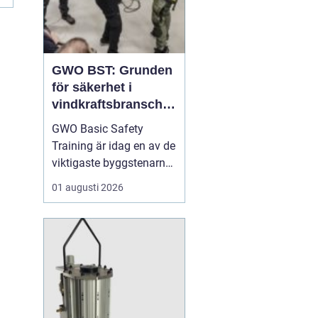
GWO BST: Grunden
för säkerhet i
vindkraftsbransche
n
GWO Basic Safety
Training är idag en av de
viktigaste byggstenarna
för alla som vill arbeta
01 augusti 2026
professionellt inom
vindkraft. Utbildningen
skapar en gemensam
säkerhetsnivå i en
bransch där jobbet ofta
sker långt frå...