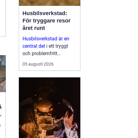
Husbilsverkstad:
För tryggare resor
året runt
Husbilsverkstad är en
central del
i ett tryggt
och problemfritt
husbilsliv. När en husbil
05 augusti 2026
används som både
fordon och hem ...
m