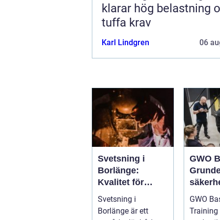
klarar hög belastning 
tuffa krav
Karl Lindgren
06 au
Svetsning i
GWO B
Borlänge:
Grunde
Kvalitet för
säkerhe
industri och
vindkr
Svetsning i
GWO Bas
konstruktion
chen
Borlänge är ett
Training