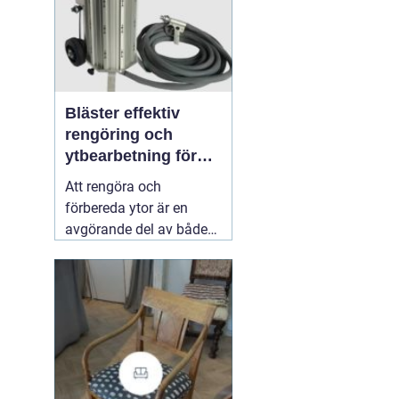
Bläster effektiv
rengöring och
ytbearbetning för
proffs och
Att rengöra och
hantverkare
förbereda ytor är en
avgörande del av både
underhåll och
renovering. Färg, rost,
smuts och gamla
beläggningar gör att
material åldras snabbare
och försämrar
slutresultatet vid