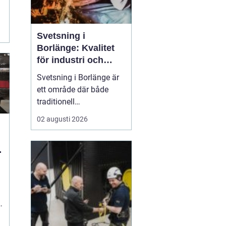
Svetsning i
Borlänge: Kvalitet
för industri och
konstruktion
Svetsning i Borlänge är
ett område där både
traditionell
verkstadsindustri och
02 augusti 2026
moderna
konstruktionsprojekt
möts. I takt med att
kraven på hållbara
lösningar och hög
produktionssäkerhet ö...
s