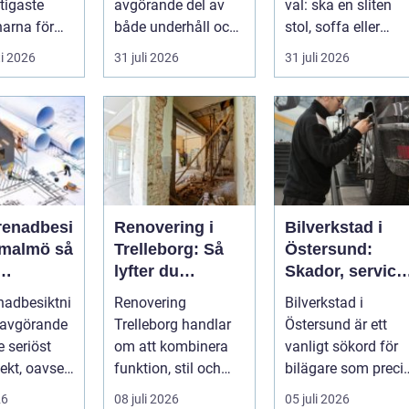
tigaste
avgörande del av
val: ska en sliten
arna för
både underhåll och
stol, soffa eller
vill arbet...
renovering. Färg,
fåtölj slängas,
i 2026
31 juli 2026
31 juli 2026
rost, smu...
säljas billi...
renadbesi
Renovering i
Bilverkstad i
malmö så
Trelleborg: Så
Östersund:
lyfter du
Skador, service
en i
hemmet på ett
och smarta val
nadbesiktni
Renovering
Bilverkstad i
ojekt
smart sätt
för din bil
 avgörande
Trelleborg handlar
Östersund är ett
je seriöst
om att kombinera
vanligt sökord för
ekt, oavsett
funktion, stil och
bilägare som preci
handlar om
långsiktig ekonomi i
f&ari...
26
08 juli 2026
05 juli 2026