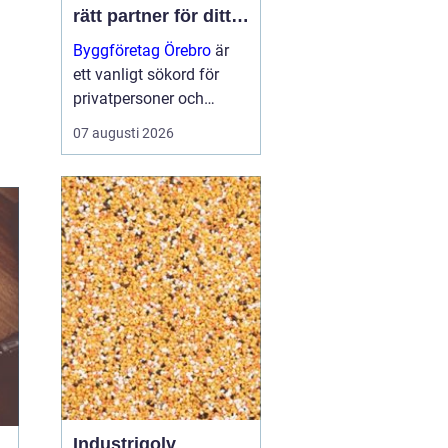
rätt partner för ditt
projekt
Byggföretag Örebro
är
ett vanligt sökord för
privatpersoner och
företag som planerar att
07 augusti 2026
bygga nytt, renovera eller
skapa mer yta runt
huset. Många vill ha en
trygg by...
Industrigolv