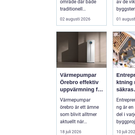
område där både
av de vik
traditionell
byggsten
verkstadsindustr...
alla som 
02 augusti 2026
01 august
Värmepumpar
Entrep
Örebro effektiv
ktning 
uppvärmning för
säkras
hus och
kvalitet
Värmepumpar
Entrepre
fastigheter
byggpr
örebro är ett ämne
ng är en
som blivit alltmer
del i var
aktuellt när
byggproj
energipriser stiger
om det 
18 juli 2026
10 juli 20