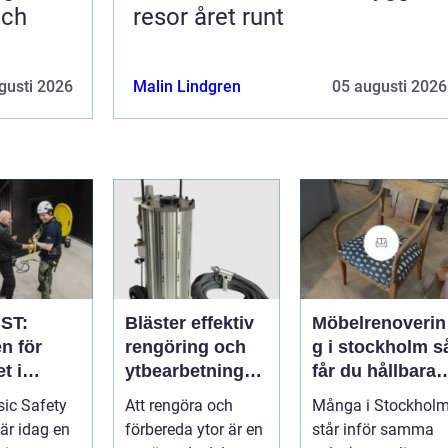
och
resor året runt
gusti 2026
Malin Lindgren
05 augusti 2026
ST:
Bläster effektiv
Möbelrenoverin
n för
rengöring och
g i stockholm så
t i
ytbearbetning
får du hållbara
aftsbrans
för proffs och
och vackra
ic Safety
Att rengöra och
Många i Stockhol
hantverkare
möbler
 är idag en
förbereda ytor är en
står inför samma