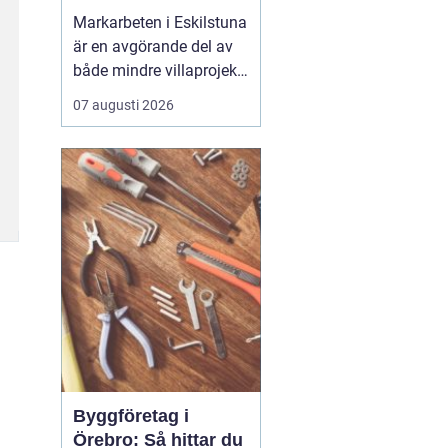
Markarbeten i Eskilstuna
är en avgörande del av
både mindre villaprojekt
och större
07 augusti 2026
byggsatsningar, och rätt
utförda arbeten skapar
en stabil grund för allt
som ska byggas
ovanpå. När marken
förbere...
Byggföretag i
Örebro: Så hittar du